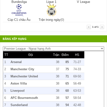
Bundesliga
Ligue 1
V League
Cúp C1 châu Âu
Trận trong ngày
(0)
1
of
1
BẢNG XẾP HẠNG
_
TT
Đội
Trận
Điểm
HS
1
Arsenal
38
85
71-27
2
Manchester City
37
75
74-33
3
Manchester United
38
71
69-50
4
Aston Villa
38
65
56-49
5
Liverpool
38
60
63-53
6
AFC Bournemouth
38
57
58-54
7
Sunderland
38
54
42-48