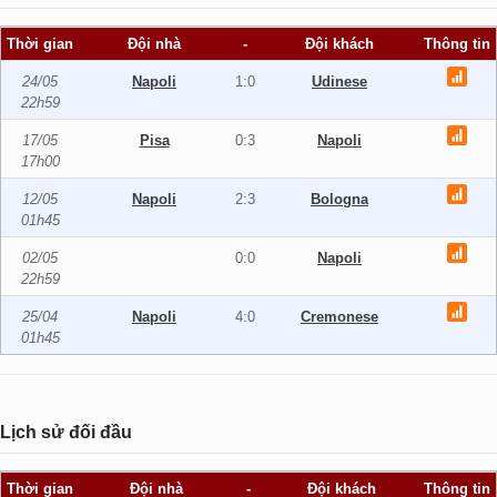
Thời gian
Đội nhà
-
Đội khách
Thông tin
24/05
Napoli
1:0
Udinese
22h59
17/05
Pisa
0:3
Napoli
17h00
12/05
Napoli
2:3
Bologna
01h45
02/05
0:0
Napoli
22h59
25/04
Napoli
4:0
Cremonese
01h45
Lịch sử đối đầu
Thời gian
Đội nhà
-
Đội khách
Thông tin