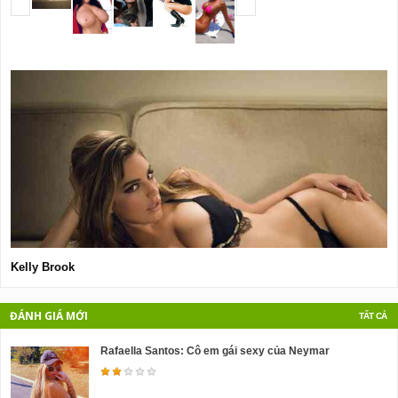
Kelly Brook
L
ĐÁNH GIÁ MỚI
TẤT CẢ
Rafaella Santos: Cô em gái sexy của Neymar