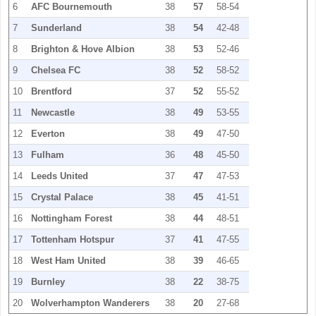
6
AFC Bournemouth
38
57
58-54
7
Sunderland
38
54
42-48
8
Brighton & Hove Albion
38
53
52-46
9
Chelsea FC
38
52
58-52
10
Brentford
37
52
55-52
11
Newcastle
38
49
53-55
12
Everton
38
49
47-50
13
Fulham
36
48
45-50
14
Leeds United
37
47
47-53
15
Crystal Palace
38
45
41-51
16
Nottingham Forest
38
44
48-51
17
Tottenham Hotspur
37
41
47-55
18
West Ham United
38
39
46-65
19
Burnley
38
22
38-75
20
Wolverhampton Wanderers
38
20
27-68