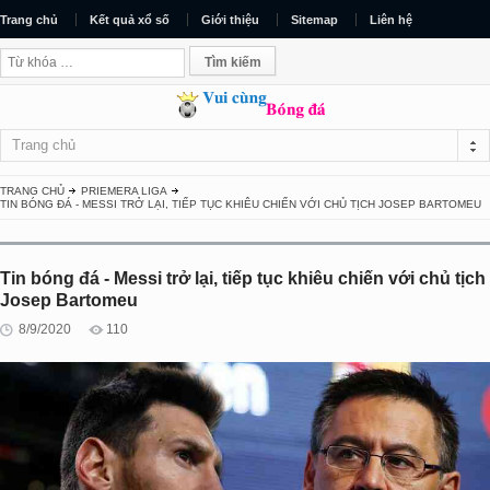
Trang chủ
Kết quả xổ số
Giới thiệu
Sitemap
Liên hệ
Trang chủ
TRANG CHỦ
PRIEMERA LIGA
TIN BÓNG ĐÁ - MESSI TRỞ LẠI, TIẾP TỤC KHIÊU CHIẾN VỚI CHỦ TỊCH JOSEP BARTOMEU
Tin bóng đá - Messi trở lại, tiếp tục khiêu chiến với chủ tịch
Josep Bartomeu
8/9/2020
110