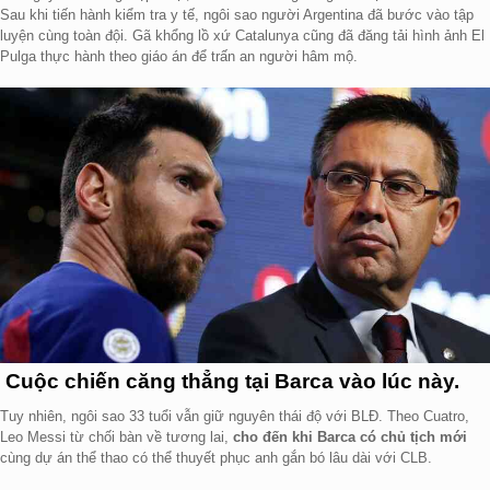
Sau khi tiến hành kiểm tra y tế, ngôi sao người Argentina đã bước vào tập
luyện cùng toàn đội. Gã khổng lồ xứ Catalunya cũng đã đăng tải hình ảnh El
Pulga thực hành theo giáo án để trấn an người hâm mộ.
Cuộc chiến căng thẳng tại Barca vào lúc này.
Tuy nhiên, ngôi sao 33 tuổi vẫn giữ nguyên thái độ với BLĐ. Theo Cuatro,
Leo Messi từ chối bàn về tương lai,
cho đến khi Barca có chủ tịch mới
cùng dự án thể thao có thể thuyết phục anh gắn bó lâu dài với CLB.