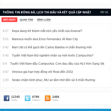
THÔNG TIN BÓNG ĐÁ, LỊCH THI ĐẤU VÀ KẾT QUẢ CẬP NHẬT
TẤT CẢ
LIÊN TỤC.
MỚI NHẤT
QUAN TÂM
BÌNH LUẬN
6:27
Kepa đang trở thành mắt xích yếu nhất của Arsenal?
5:51
Maresca muốn đưa Enzo Fernandez về Man City
5:42
Man Utd có thể gạch tên Carlos Baleba vì chấn thương mới
5:40
Tuyển Việt Nam thử nghiệm nhân sự mới trước Campuchia?
5:4
Tuyển Việt Nam đấu Campuchia: Cơn đau đầu của HLV Kim Sang Sik
3:47
Vinicius gia hạn hợp đồng với Real đến 2032
2:20
Sesko chậm bình phục, MU an tâm nhờ tiền sử ít chấn thương
12345
6789
2468
Subs.
Follow.
Subs.