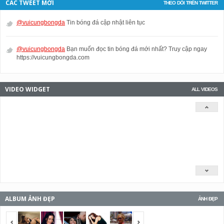
CÁC TWEET MỚI
THEO DÕI TRÊN TWITTER
@vuicungbongda
Tin bóng đá cập nhật liên tục
@vuicungbongda
Bạn muốn đọc tin bóng đá mới nhất? Truy cập ngay
https://vuicungbongda.com
VIDEO WIDGET
ALL VIDEOS
ALBUM ẢNH ĐẸP
ẢNH ĐẸP
<span></span>
<span></span>