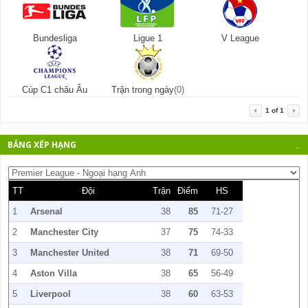
Bundesliga
Ligue 1
V League
Cúp C1 châu Âu
Trận trong ngày
(0)
1
of
1
BẢNG XẾP HẠNG
_
TT
Đội
Trận
Điểm
HS
1
Arsenal
38
85
71-27
2
Manchester City
37
75
74-33
3
Manchester United
38
71
69-50
4
Aston Villa
38
65
56-49
5
Liverpool
38
60
63-53