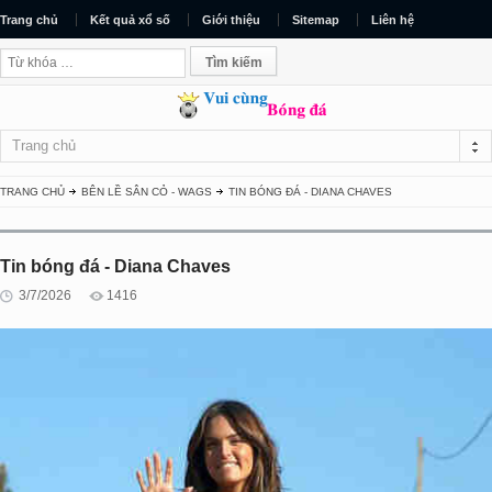
Trang chủ
Kết quả xổ số
Giới thiệu
Sitemap
Liên hệ
Trang chủ
TRANG CHỦ
BÊN LỀ SÂN CỎ - WAGS
TIN BÓNG ĐÁ - DIANA CHAVES
Tin bóng đá - Diana Chaves
3/7/2026
1416