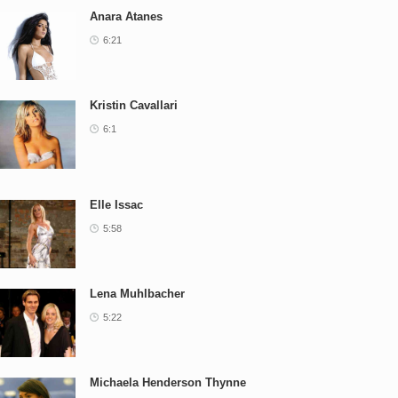
Anara Atanes
6:21
Kristin Cavallari
6:1
Elle Issac
5:58
Lena Muhlbacher
5:22
Michaela Henderson Thynne