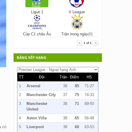
Ligue 1
V League
Cúp C1 châu Âu
Trận trong ngày
(0)
1
of
1
BẢNG XẾP HẠNG
_
TT
Đội
Trận
Điểm
HS
1
Arsenal
38
85
71-27
2
Manchester City
37
75
74-33
3
Manchester
38
71
69-50
United
4
Aston Villa
38
65
56-49
a có
5
Liverpool
38
60
63-53