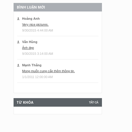
BÌNH LUẬN MỚI
Hoàng Anh
Very nice pictures.
9/30/2015 4:44:00 AM
Văn Hùng
Ảnh đẹp
9/30/2015 3:14:00 AM
Mạnh Thắng
Mong muốn cung cấp thêm thông tin.
1/1/2011 12:00:00 AM
TỪ KHÓA
TẤT CẢ