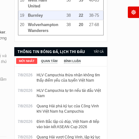
18
West Ham
38
39
46-65
United
19
Burnley
38
22
38-75
20
Wolverhampton
38
20
27-68
Wanderers
ker
.
ương
THÔNG TIN BÓNG ĐÁ, LỊCH THI ĐẤU
TẤT CẢ
ị và
VÀ KẾT QUẢ CẬP NHẬT LIÊN TỤC.
 thủ
MỚI NHẤT
QUAN TÂM
BÌNH LUẬN
7/8/2026
HLV Campuchia thừa nhận không tìm
 lầm
thấy điểm yếu của tuyển Việt Nam
7/8/2026
HLV Campuchia tự tin nếu tái đấu Việt
Nam
7/8/2026
Quang Hải phá kỷ lục của Công Vinh
khi Việt Nam hạ Campuchia
7/8/2026
Đình Bắc lập cú đúp, Việt Nam đi tiếp
vào bán kết ASEAN Cup 2026
7/8/2026
Quang Hải vượt Công Vinh, lập kỷ lục