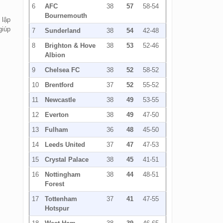
6
AFC
38
57
58-54
Bournemouth
 lập
giúp
7
Sunderland
38
54
42-48
8
Brighton & Hove
38
53
52-46
Albion
9
Chelsea FC
38
52
58-52
10
Brentford
37
52
55-52
11
Newcastle
38
49
53-55
12
Everton
38
49
47-50
13
Fulham
36
48
45-50
14
Leeds United
37
47
47-53
15
Crystal Palace
38
45
41-51
16
Nottingham
38
44
48-51
Forest
17
Tottenham
37
41
47-55
Hotspur