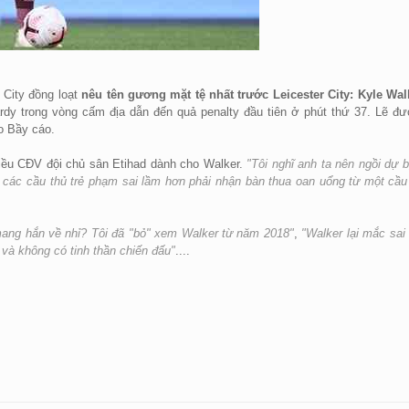
 City đồng loạt
nêu tên gương mặt tệ nhất trước Leicester City: Kyle Wal
rdy trong vòng cấm địa dẫn đến quả penalty đầu tiên ở phút thứ 37. Lẽ đ
o Bầy cáo.
hiều CĐV đội chủ sân Etihad dành cho Walker.
"Tôi nghĩ anh ta nên ngồi dự b
ến các cầu thủ trẻ phạm sai lầm hơn phải nhận bàn thua oan uổng từ một cầu
mang hắn về nhỉ? Tôi đã "bỏ" xem Walker từ năm 2018"
,
"Walker lại mắc sai
 và không có tinh thần chiến đấu"
....