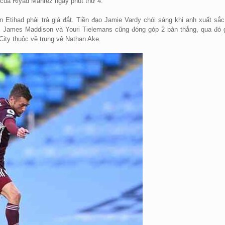
 của Riyad Mahrez ngay phút thứ 4.
Etihad phải trả giá đắt. Tiền đạo Jamie Vardy chói sáng khi anh xuất sắc
ó, James Maddison và Youri Tielemans cũng đóng góp 2 bàn thắng, qua đó 
City thuộc về trung vệ Nathan Ake.