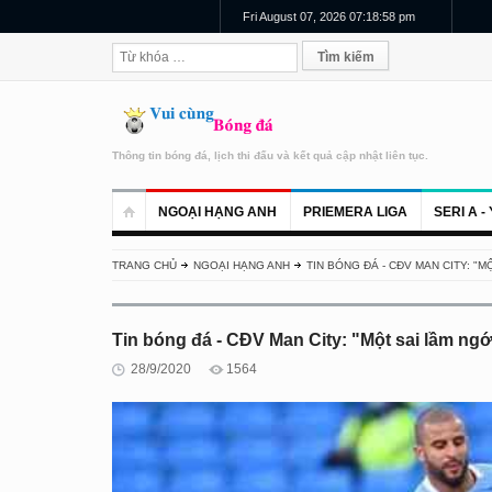
Fri August 07, 2026 07:18:59 pm
Thông tin bóng đá, lịch thi đấu và kết quả cập nhật liên tục.
NGOẠI HẠNG ANH
PRIEMERA LIGA
SERI A - 
TRANG CHỦ
NGOẠI HẠNG ANH
TIN BÓNG ĐÁ - CĐV MAN CITY: "
Tin bóng đá - CĐV Man City: "Một sai lầm ng
28/9/2020
1564