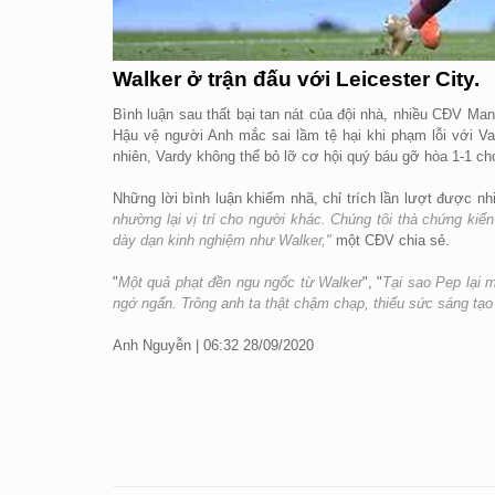
Walker ở trận đấu với Leicester City.
Bình luận sau thất bại tan nát của đội nhà, nhiều CĐV Man
Hậu vệ người Anh mắc sai lầm tệ hại khi phạm lỗi với Va
nhiên, Vardy không thể bỏ lỡ cơ hội quý báu gỡ hòa 1-1 ch
Những lời bình luận khiếm nhã, chỉ trích lần lượt được n
nhường lại vị trí cho người khác. Chúng tôi thà chứng ki
dày dạn kinh nghiệm như Walker,"
một CĐV chia sẻ.
"
Một quả phạt đền ngu ngốc từ Walker
", "
Tại sao Pep lại 
ngớ ngẩn. Trông anh ta thật chậm chạp, thiếu sức sáng tạo
Anh Nguyễn | 06:32 28/09/2020