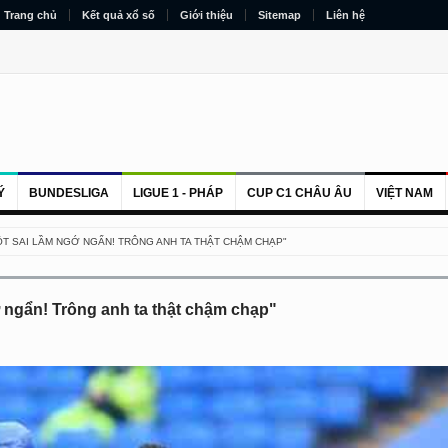
Trang chủ
Kết quả xổ số
Giới thiệu
Sitemap
Liên hệ
Ý
BUNDESLIGA
LIGUE 1 - PHÁP
CUP C1 CHÂU ÂU
VIỆT NAM
MỘT SAI LẦM NGỚ NGẨN! TRÔNG ANH TA THẬT CHẬM CHẠP"
ớ ngẩn! Trông anh ta thật chậm chạp"