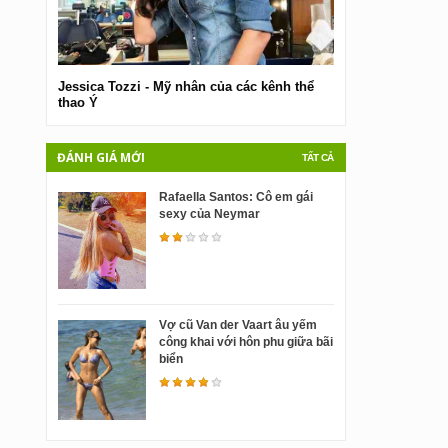
Jessica Tozzi - Mỹ nhân của các kênh thể
Anna Falchi
thao Ý
ĐÁNH GIÁ MỚI
TẤT CẢ
Rafaella Santos: Cô em gái
sexy của Neymar
Vợ cũ Van der Vaart âu yếm
công khai với hôn phu giữa bãi
biển