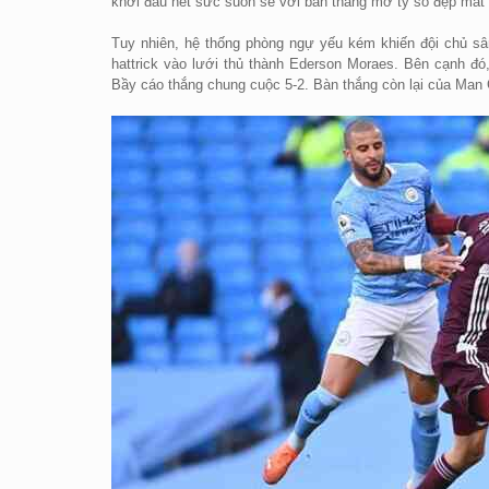
khởi đầu hết sức suôn sẻ với bàn thắng mở tỷ số đẹp mắt
Tuy nhiên, hệ thống phòng ngự yếu kém khiến đội chủ sân 
hattrick vào lưới thủ thành Ederson Moraes. Bên cạnh đ
Bầy cáo thắng chung cuộc 5-2. Bàn thắng còn lại của Man 