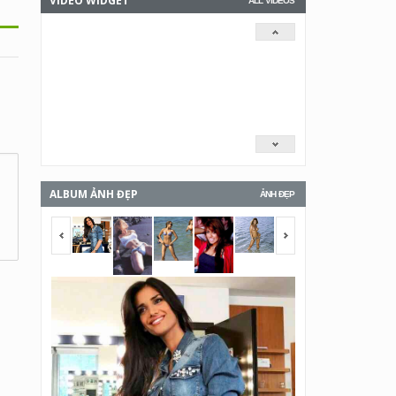
VIDEO WIDGET
ALL VIDEOS
ALBUM ẢNH ĐẸP
ẢNH ĐẸP
<span></span>
<span></span>