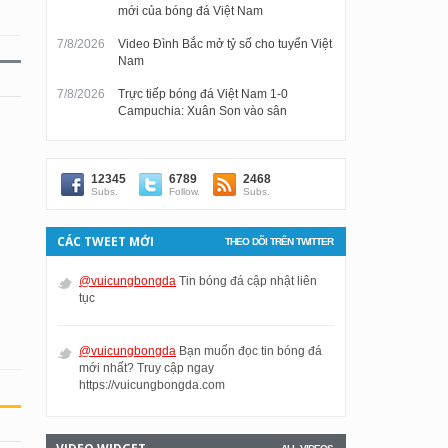
mới của bóng đá Việt Nam
7/8/2026
Video Đình Bắc mở tỷ số cho tuyển Việt
Nam
7/8/2026
Trực tiếp bóng đá Việt Nam 1-0
Campuchia: Xuân Son vào sân
12345
6789
2468
Subs.
Follow.
Subs.
CÁC TWEET MỚI
THEO DÕI TRÊN TWITTER
@vuicungbongda
Tin bóng đá cập nhật liên
tục
@vuicungbongda
Bạn muốn đọc tin bóng đá
mới nhất? Truy cập ngay
https://vuicungbongda.com