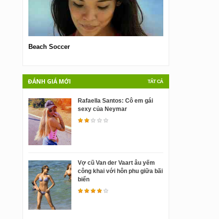
Beach Soccer
Imogen Thomas
ĐÁNH GIÁ MỚI
TẤT CẢ
Rafaella Santos: Cô em gái
sexy của Neymar
Vợ cũ Van der Vaart âu yếm
công khai với hôn phu giữa bãi
biển