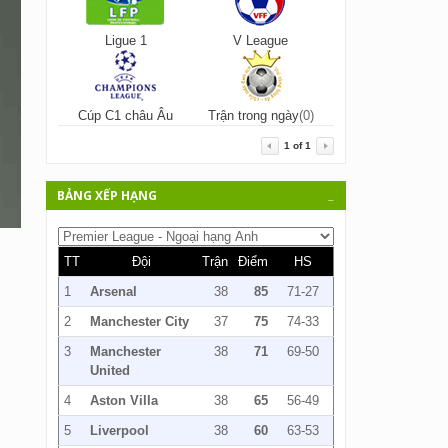
Ligue 1
V League
Cúp C1 châu Âu
Trận trong ngày
(0)
1
of
1
BẢNG XẾP HẠNG
_
,
TT
Đội
Trận
Điểm
HS
1
Arsenal
38
85
71-27
2
Manchester City
37
75
74-33
3
Manchester
38
71
69-50
United
4
Aston Villa
38
65
56-49
5
Liverpool
38
60
63-53