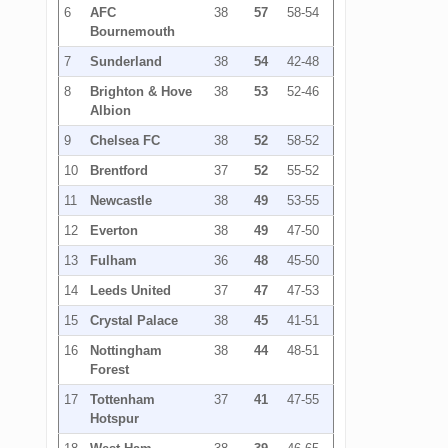
6
AFC
38
57
58-54
Bournemouth
7
Sunderland
38
54
42-48
8
Brighton & Hove
38
53
52-46
Albion
9
Chelsea FC
38
52
58-52
10
Brentford
37
52
55-52
11
Newcastle
38
49
53-55
12
Everton
38
49
47-50
13
Fulham
36
48
45-50
14
Leeds United
37
47
47-53
15
Crystal Palace
38
45
41-51
16
Nottingham
38
44
48-51
Forest
17
Tottenham
37
41
47-55
Hotspur