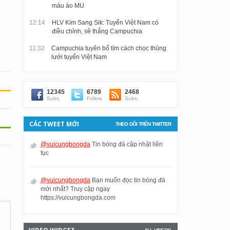
màu áo MU
12:14
HLV Kim Sang Sik: Tuyển Việt Nam có
điều chỉnh, sẽ thắng Campuchia
11:32
Campuchia tuyên bố tìm cách chọc thủng
lưới tuyển Việt Nam
12345
6789
2468
Subs.
Follow.
Subs.
CÁC TWEET MỚI
THEO DÕI TRÊN TWITTER
@vuicungbongda
Tin bóng đá cập nhật liên
tục
@vuicungbongda
Bạn muốn đọc tin bóng đá
mới nhất? Truy cập ngay
https://vuicungbongda.com