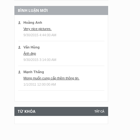
BÌNH LUẬN MỚI
Hoàng Anh
Very nice pictures.
9/30/2015 4:44:00 AM
Văn Hùng
Ảnh đẹp
9/30/2015 3:14:00 AM
Mạnh Thắng
Mong muốn cung cấp thêm thông tin.
1/1/2011 12:00:00 AM
TỪ KHÓA
TẤT CẢ