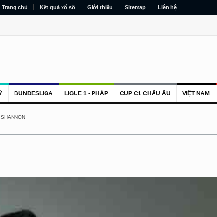
Trang chủ
Kết quả xổ số
Giới thiệu
Sitemap
Liên hệ
Ý
BUNDESLIGA
LIGUE 1 - PHÁP
CUP C1 CHÂU ÂU
VIỆT NAM
O SHANNON