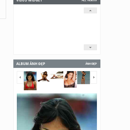
VIDEO WIDGET
ALL VIDEOS
ALBUM ẢNH ĐẸP
ẢNH ĐẸP
<span></span>
<span></span>