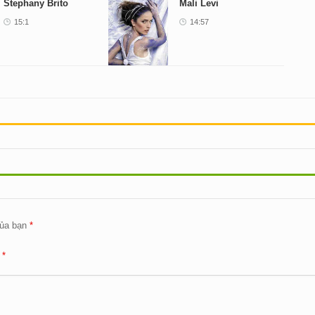
Stephany Brito
Mali Levi
15:1
14:57
ủa bạn