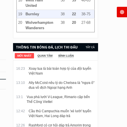
18
West Ham
38
39
46-65
United
19
Burnley
38
22
38-75
20
Wolverhampton
38
20
27-68
Wanderers
THÔNG TIN BÓNG ĐÁ, LỊCH THI ĐẤU
TẤT CẢ
VÀ KẾT QUẢ CẬP NHẬT LIÊN TỤC.
MỚI NHẤT
QUAN TÂM
BÌNH LUẬN
16:23
Xoay tua là bài toán hợp lý của đội tuyển
Việt Nam
13:10
Ally McCoist nêu lý do Chelsea là "ngựa ô"
đua vô địch Ngoại hạng Anh
13:1
Vua phá lưới V-League, Rimario cập bến
Thể Công Viettel
12:42
Cầu thủ Campuchia muốn 'xé lưới' tuyển
Việt Nam, Hai Long đáp trả
12:26
Rashford có cơ hội đáp trả Amorim trong