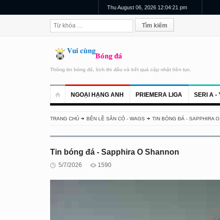
Thu August 06, 2026 12:04:21 pm
Thông tin bóng đá, lịch thi đấu và kết quả cập nhật liên tục.
NGOẠI HẠNG ANH
PRIEMERA LIGA
SERI A - 
TRANG CHỦ
BÊN LỀ SÂN CỎ - WAGS
TIN BÓNG ĐÁ - SAPPHIRA 
Tin bóng đá - Sapphira O Shannon
5/7/2026
1590