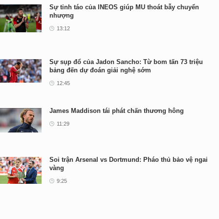
Sự tỉnh táo của INEOS giúp MU thoát bẫy chuyển
nhượng
13:12
Sự sụp đổ của Jadon Sancho: Từ bom tấn 73 triệu
bảng đến dự đoán giải nghệ sớm
12:45
James Maddison tái phát chấn thương hông
11:29
Soi trận Arsenal vs Dortmund: Pháo thủ bảo vệ ngai
vàng
9:25