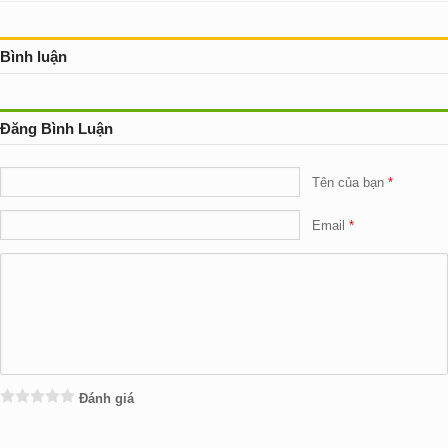
Bình luận
Đăng Bình Luận
Tên của bạn
Email
Đánh giá