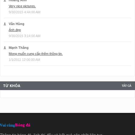
Very nice pictures.
9/30/2015 4:44:00 AM
Văn Hùng
Ảnh đẹp
9/30/2015 3:14:00 AM
Mạnh Thắng
Mong muốn cung cấp thêm thông tin.
1/1/2011 12:00:00 AM
TỪ KHÓA
TẤT CẢ