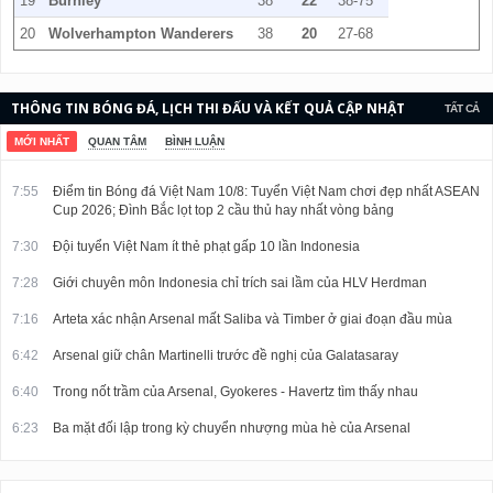
19
Burnley
38
22
38-75
20
Wolverhampton Wanderers
38
20
27-68
THÔNG TIN BÓNG ĐÁ, LỊCH THI ĐẤU VÀ KẾT QUẢ CẬP NHẬT
TẤT CẢ
LIÊN TỤC.
MỚI NHẤT
QUAN TÂM
BÌNH LUẬN
7:55
Điểm tin Bóng đá Việt Nam 10/8: Tuyển Việt Nam chơi đẹp nhất ASEAN
Cup 2026; Đình Bắc lọt top 2 cầu thủ hay nhất vòng bảng
7:30
Đội tuyển Việt Nam ít thẻ phạt gấp 10 lần Indonesia
7:28
Giới chuyên môn Indonesia chỉ trích sai lầm của HLV Herdman
7:16
Arteta xác nhận Arsenal mất Saliba và Timber ở giai đoạn đầu mùa
6:42
Arsenal giữ chân Martinelli trước đề nghị của Galatasaray
6:40
Trong nốt trầm của Arsenal, Gyokeres - Havertz tìm thấy nhau
6:23
Ba mặt đối lập trong kỳ chuyển nhượng mùa hè của Arsenal