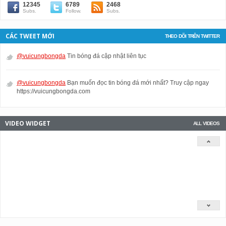
12345
6789
2468
Subs.
Follow.
Subs.
CÁC TWEET MỚI
THEO DÕI TRÊN TWITTER
@vuicungbongda
Tin bóng đá cập nhật liên tục
@vuicungbongda
Bạn muốn đọc tin bóng đá mới nhất? Truy cập ngay
https://vuicungbongda.com
VIDEO WIDGET
ALL VIDEOS