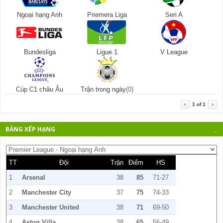
Ngoại hạng Anh
Priemera Liga
Seri A
Bundesliga
Ligue 1
V League
Cúp C1 châu Âu
Trận trong ngày
(0)
1
of
1
BẢNG XẾP HẠNG
_
TT
Đội
Trận
Điểm
HS
1
Arsenal
38
85
71-27
2
Manchester City
37
75
74-33
3
Manchester United
38
71
69-50
4
Aston Villa
38
65
56-49