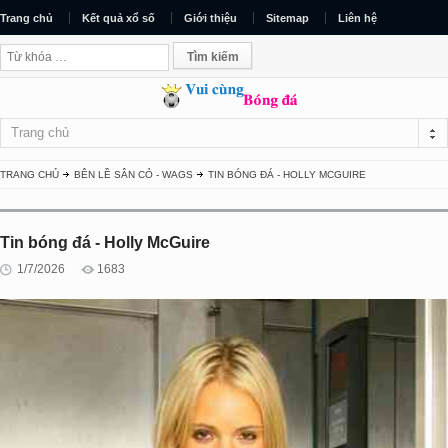
Trang chủ
Kết quả xổ số
Giới thiệu
Sitemap
Liên hệ
Trang chủ
TRANG CHỦ
BÊN LỀ SÂN CỎ - WAGS
TIN BÓNG ĐÁ - HOLLY MCGUIRE
Tin bóng đá - Holly McGuire
1/7/2026
1683