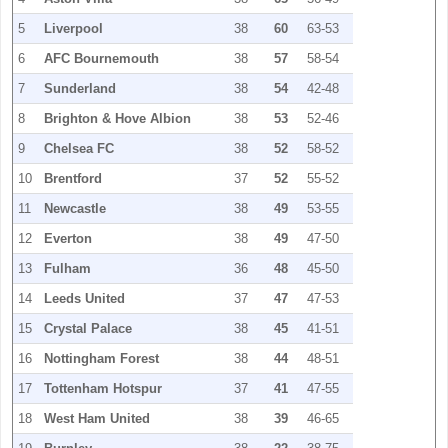
5
Liverpool
38
60
63-53
6
AFC Bournemouth
38
57
58-54
7
Sunderland
38
54
42-48
8
Brighton & Hove Albion
38
53
52-46
9
Chelsea FC
38
52
58-52
10
Brentford
37
52
55-52
11
Newcastle
38
49
53-55
12
Everton
38
49
47-50
13
Fulham
36
48
45-50
14
Leeds United
37
47
47-53
15
Crystal Palace
38
45
41-51
16
Nottingham Forest
38
44
48-51
17
Tottenham Hotspur
37
41
47-55
18
West Ham United
38
39
46-65