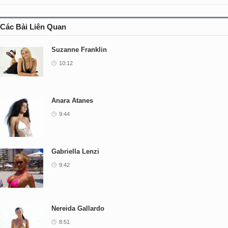
Các Bài Liên Quan
Suzanne Franklin
10:12
Anara Atanes
9:44
Gabriella Lenzi
9:42
Nereida Gallardo
8:51