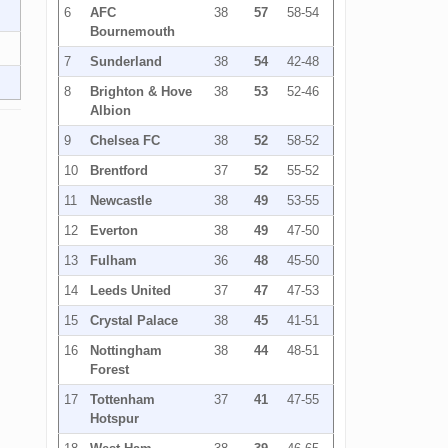
6
AFC
38
57
58-54
Bournemouth
7
Sunderland
38
54
42-48
8
Brighton & Hove
38
53
52-46
Albion
9
Chelsea FC
38
52
58-52
10
Brentford
37
52
55-52
11
Newcastle
38
49
53-55
12
Everton
38
49
47-50
13
Fulham
36
48
45-50
14
Leeds United
37
47
47-53
15
Crystal Palace
38
45
41-51
16
Nottingham
38
44
48-51
Forest
17
Tottenham
37
41
47-55
Hotspur