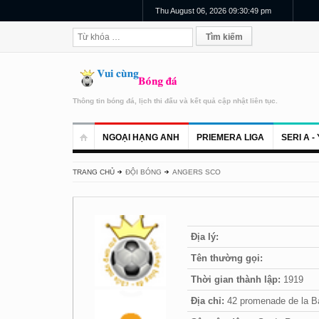
Thu August 06, 2026 09:30:49 pm
Thông tin bóng đá, lịch thi đấu và kết quả cập nhật liên tục.
NGOẠI HẠNG ANH
PRIEMERA LIGA
SERI A - 
TRANG CHỦ
ĐỘI BÓNG
ANGERS SCO
Địa lý:
Tên thường gọi:
Thời gian thành lập:
1919
Địa chỉ:
42 promenade de la B