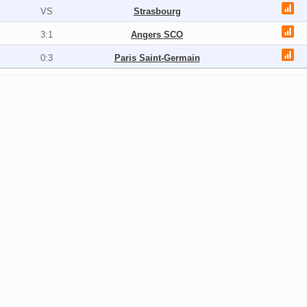
VS
Strasbourg
3:1
Angers SCO
0:3
Paris Saint-Germain