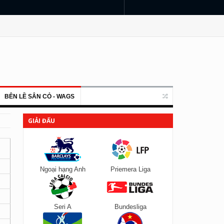
BÊN LỀ SÂN CỎ - WAGS
GIẢI ĐẤU
Ngoại hạng Anh
Priemera Liga
Seri A
Bundesliga