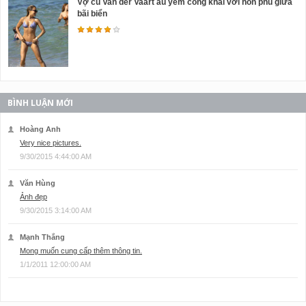
Vợ cũ Van der Vaart âu yếm công khai với hôn phu giữa
bãi biển
BÌNH LUẬN MỚI
Hoàng Anh
Very nice pictures.
9/30/2015 4:44:00 AM
Văn Hùng
Ảnh đẹp
9/30/2015 3:14:00 AM
Mạnh Thắng
Mong muốn cung cấp thêm thông tin.
1/1/2011 12:00:00 AM