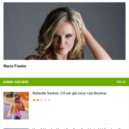
Maria Fowler
S
ĐÁNH GIÁ MỚI
TẤT CẢ
Rafaella Santos: Cô em gái sexy của Neymar