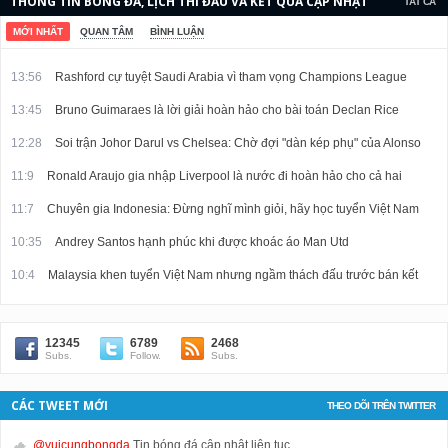
THÔNG TIN BÓNG ĐÁ, LỊCH THI ĐẤU VÀ KẾT QUẢ CẬP NHẬT
TẤT CẢ
LIÊN TỤC.
MỚI NHẤT
QUAN TÂM
BÌNH LUẬN
13:56
Rashford cự tuyệt Saudi Arabia vì tham vọng Champions League
13:45
Bruno Guimaraes là lời giải hoàn hảo cho bài toán Declan Rice
12:28
Soi trận Johor Darul vs Chelsea: Chờ đợi "dàn kép phụ" của Alonso
11:9
Ronald Araujo gia nhập Liverpool là nước đi hoàn hảo cho cả hai
11:7
Chuyên gia Indonesia: Đừng nghĩ mình giỏi, hãy học tuyển Việt Nam
10:35
Andrey Santos hạnh phúc khi được khoác áo Man Utd
10:4
Malaysia khen tuyển Việt Nam nhưng ngầm thách đấu trước bán kết
12345
6789
2468
Subs.
Follow.
Subs.
CÁC TWEET MỚI
THEO DÕI TRÊN TWITTER
@vuicungbongda
Tin bóng đá cập nhật liên tục