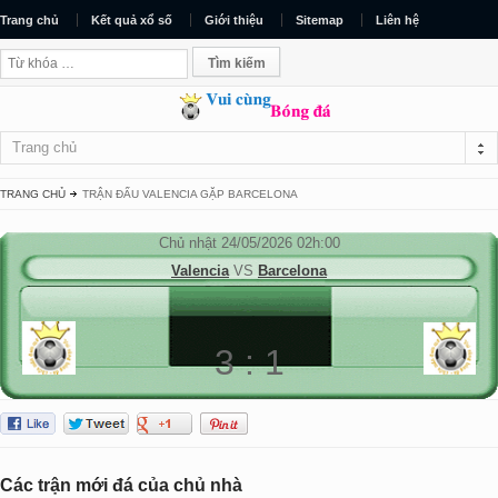
Trang chủ
Kết quả xổ số
Giới thiệu
Sitemap
Liên hệ
Trang chủ
TRANG CHỦ
TRẬN ĐẤU VALENCIA GẶP BARCELONA
Chủ nhật 24/05/2026 02h:00
Valencia
VS
Barcelona
3 : 1
Đã kết thúc.
Các trận mới đá của chủ nhà