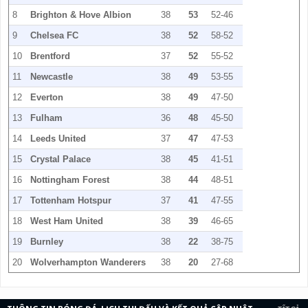
8
Brighton & Hove Albion
38
53
52-46
9
Chelsea FC
38
52
58-52
10
Brentford
37
52
55-52
11
Newcastle
38
49
53-55
12
Everton
38
49
47-50
13
Fulham
36
48
45-50
14
Leeds United
37
47
47-53
15
Crystal Palace
38
45
41-51
16
Nottingham Forest
38
44
48-51
17
Tottenham Hotspur
37
41
47-55
18
West Ham United
38
39
46-65
19
Burnley
38
22
38-75
20
Wolverhampton Wanderers
38
20
27-68