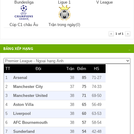
Bundesliga
Ligue 1
V League
Cúp C1 châu Âu
Trận trong ngày
(0)
1
of
1
BẢNG XẾP HẠNG
_
TT
Đội
Trận
Điểm
HS
1
Arsenal
38
85
71-27
2
Manchester City
37
75
74-33
3
Manchester United
38
71
69-50
4
Aston Villa
38
65
56-49
5
Liverpool
38
60
63-53
6
AFC Bournemouth
38
57
58-54
7
Sunderland
38
54
42-48