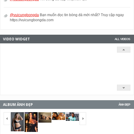
@vuicungbongda
Bạn muốn đọc tin bóng đá mới nhất? Truy cập ngay
https://vuicungbongda.com
VIDEO WIDGET
ALL VIDEOS
ALBUM ẢNH ĐẸP
ẢNH ĐẸP
<span></span>
<span></span>