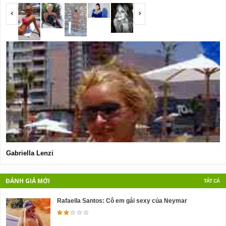
<span></span>
<span></span>
Gabriella Lenzi
K
ĐÁNH GIÁ MỚI
TẤT CẢ
Rafaella Santos: Cô em gái sexy của Neymar