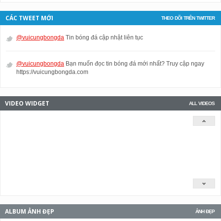
CÁC TWEET MỚI
THEO DÕI TRÊN TWITTER
@vuicungbongda
Tin bóng đá cập nhật liên tục
@vuicungbongda
Bạn muốn đọc tin bóng đá mới nhất? Truy cập ngay
https://vuicungbongda.com
VIDEO WIDGET
ALL VIDEOS
ALBUM ẢNH ĐẸP
ẢNH ĐẸP