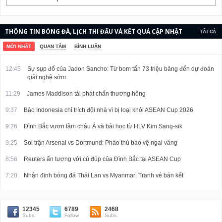
THÔNG TIN BÓNG ĐÁ, LỊCH THI ĐẤU VÀ KẾT QUẢ CẬP NHẬT
TẤT CẢ
LIÊN TỤC.
MỚI NHẤT
QUAN TÂM
BÌNH LUẬN
12:45
Sự sụp đổ của Jadon Sancho: Từ bom tấn 73 triệu bảng đến dự đoán
giải nghệ sớm
11:29
James Maddison tái phát chấn thương hông
9:37
Báo Indonesia chỉ trích đội nhà vì bị loại khỏi ASEAN Cup 2026
9:26
Đình Bắc vươn tầm châu Á và bài học từ HLV Kim Sang-sik
9:25
Soi trận Arsenal vs Dortmund: Pháo thủ bảo vệ ngai vàng
8:56
Reuters ấn tượng với cú đúp của Đình Bắc tại ASEAN Cup
7:20
Nhận định bóng đá Thái Lan vs Myanmar: Tranh vé bán kết
12345
6789
2468
Subs.
Follow.
Subs.