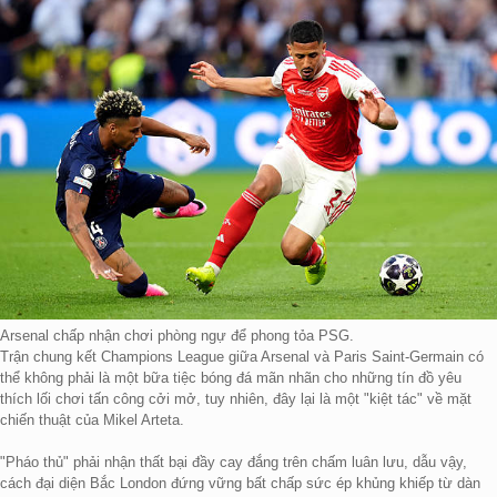
Arsenal chấp nhận chơi phòng ngự để phong tỏa PSG.
Trận chung kết Champions League giữa Arsenal và Paris Saint-Germain có
thể không phải là một bữa tiệc bóng đá mãn nhãn cho những tín đồ yêu
thích lối chơi tấn công cởi mở, tuy nhiên, đây lại là một "kiệt tác" về mặt
chiến thuật của Mikel Arteta.
"Pháo thủ" phải nhận thất bại đầy cay đắng trên chấm luân lưu, dẫu vậy,
cách đại diện Bắc London đứng vững bất chấp sức ép khủng khiếp từ dàn