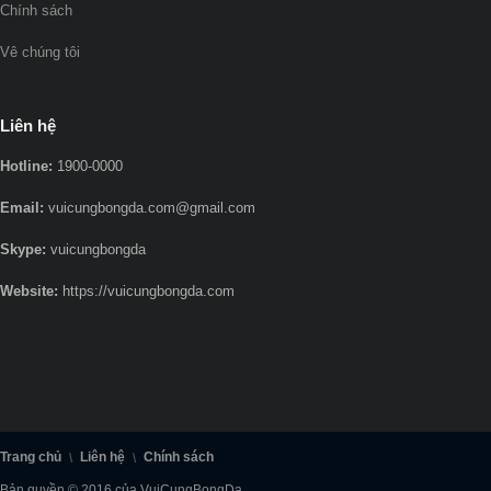
Chính sách
Vê chúng tôi
Liên hệ
Hotline:
1900-0000
Email:
vuicungbongda.com@gmail.com
Skype:
vuicungbongda
Website:
https://vuicungbongda.com
Trang chủ
Liên hệ
Chính sách
Bản quyền © 2016 của VuiCungBongDa.