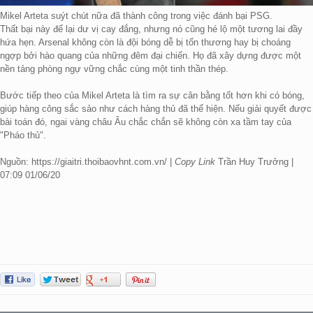
Mikel Arteta suýt chút nữa đã thành công trong việc đánh bại PSG.
Thất bại này để lại dư vị cay đắng, nhưng nó cũng hé lộ một tương lai đầy
hứa hẹn. Arsenal không còn là đội bóng dễ bị tổn thương hay bị choáng
ngợp bởi hào quang của những đêm đại chiến. Họ đã xây dựng được một
nền tảng phòng ngự vững chắc cùng một tinh thần thép.
Bước tiếp theo của Mikel Arteta là tìm ra sự cân bằng tốt hơn khi có bóng,
giúp hàng công sắc sảo như cách hàng thủ đã thể hiện. Nếu giải quyết được
bài toán đó, ngai vàng châu Âu chắc chắn sẽ không còn xa tầm tay của
"Pháo thủ".
Nguồn: https://giaitri.thoibaovhnt.com.vn/ |
Copy Link
Trần Huy Trưởng |
07:09 01/06/20