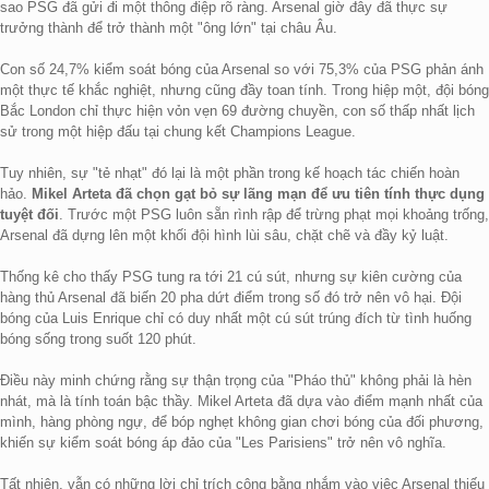
sao PSG đã gửi đi một thông điệp rõ ràng. Arsenal giờ đây đã thực sự
trưởng thành để trở thành một "ông lớn" tại châu Âu.
Con số 24,7% kiểm soát bóng của Arsenal so với 75,3% của PSG phản ánh
một thực tế khắc nghiệt, nhưng cũng đầy toan tính. Trong hiệp một, đội bóng
Bắc London chỉ thực hiện vỏn vẹn 69 đường chuyền, con số thấp nhất lịch
sử trong một hiệp đấu tại chung kết Champions League.
T
uy nhiên, sự "tẻ nhạt" đó lại là một phần trong kế hoạch tác chiến hoàn
hảo.
Mikel Arteta đã chọn gạt bỏ sự lãng mạn để ưu tiên tính thực dụng
tuyệt đối
. Trước một PSG luôn sẵn rình rập để trừng phạt mọi khoảng trống,
Arsenal đã dựng lên một khối đội hình lùi sâu, chặt chẽ và đầy kỷ luật.
Thống kê cho thấy PSG tung ra tới 21 cú sút, nhưng sự kiên cường của
hàng thủ Arsenal đã biến 20 pha dứt điểm trong số đó trở nên vô hại. Đội
bóng của Luis Enrique chỉ có duy nhất một cú sút trúng đích từ tình huống
bóng sống trong suốt 120 phút.
Điều này minh chứng rằng sự thận trọng của "Pháo thủ" không phải là hèn
nhát, mà là tính toán bậc thầy. Mikel Arteta đã dựa vào điểm mạnh nhất của
mình, hàng phòng ngự, để bóp nghẹt không gian chơi bóng của đối phương,
khiến sự kiểm soát bóng áp đảo của "Les Parisiens" trở nên vô nghĩa.
Tất nhiên, vẫn có những lời chỉ trích công bằng nhắm vào việc Arsenal thiếu