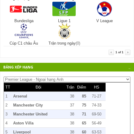
Bundesliga
Ligue 1
V League
Cúp C1 châu Âu
Trận trong ngày
(0)
1
of
1
BẢNG XẾP HẠNG
_
TT
Đội
Trận
Điểm
HS
1
Arsenal
38
85
71-27
2
Manchester City
37
75
74-33
3
Manchester United
38
71
69-50
4
Aston Villa
38
65
56-49
5
Liverpool
38
60
63-53