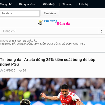
Trang chủ
Kết quả xổ số
Giới thiệu
Sitemap
Liên hệ
Trang chủ
TRANG CHỦ
CUP C1 CHÂU ÂU
TIN BÓNG ĐÁ - ARTETA DÙNG 24% KIỂM SOÁT BÓNG ĐỂ BÓP NGHẸT PSG
Tin bóng đá - Arteta dùng 24% kiểm soát bóng để bóp
nghẹt PSG
1/6/2026
96