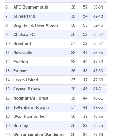
6
AFC Bournemouth
38
57
58-54
7
Sunderland
38
54
42-48
8
Brighton & Hove Albion
38
53
52-46
9
Chelsea FC
38
52
58-52
10
Brentford
37
52
55-52
11
Newcastle
38
49
53-55
12
Everton
38
49
47-50
13
Fulham
36
48
45-50
14
Leeds United
37
47
47-53
15
Crystal Palace
38
45
41-51
16
Nottingham Forest
38
44
48-51
17
Tottenham Hotspur
37
41
47-55
18
West Ham United
38
39
46-65
19
Burnley
38
22
38-75
20
Wolverhampton Wanderers
38
20
27-68