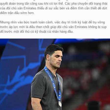
quyết đoán trong tấn công sau khi có lợi thế. Các pha chuyển đổi trạng thái
của đội chủ sân Emirates thiếu đi sự sắc bén và điềm tĩnh cần thiết để dứt
điểm trận đấu sớm hơn.
Nhưng nhìn vào bức tranh toàn cảnh, việc duy trì tính kỷ luật để trụ vững
trước áp lực mới là điều then chốt giúp đội chủ sân Emirates không bị sụp
đổ trước một đối thủ có kỹ thuật cá nhân hàng đầu.