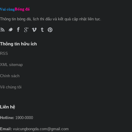
Thông tin bóng đá, lịch thi đấu và kết quả cập nhật liên tục.
Thông tin hữu ích
RSS
XML sitemap
Chính sách
Vê chúng tôi
Liên hệ
Hotline:
1900-0000
Email:
vuicungbongda.com@gmail.com