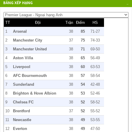
BẢNG XẾP HẠNG
_
TT
Đội
Trận
Điểm
HS
1
Arsenal
38
85
71-27
2
Manchester City
37
75
74-33
3
Manchester United
38
71
69-50
4
Aston Villa
38
65
56-49
5
Liverpool
38
60
63-53
6
AFC Bournemouth
38
57
58-54
7
Sunderland
38
54
42-48
8
Brighton & Hove Albion
38
53
52-46
9
Chelsea FC
38
52
58-52
10
Brentford
37
52
55-52
11
Newcastle
38
49
53-55
12
Everton
38
49
47-50