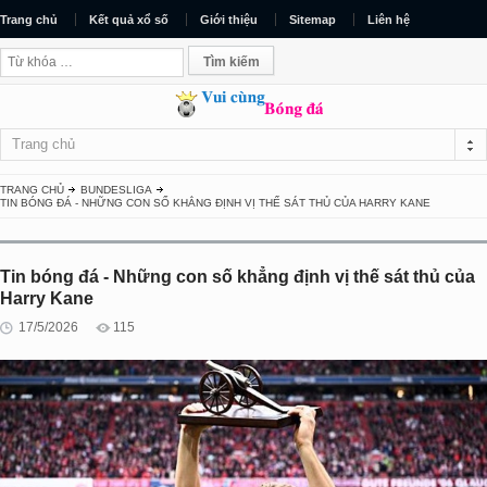
Trang chủ
Kết quả xổ số
Giới thiệu
Sitemap
Liên hệ
Trang chủ
TRANG CHỦ
BUNDESLIGA
TIN BÓNG ĐÁ - NHỮNG CON SỐ KHẲNG ĐỊNH VỊ THẾ SÁT THỦ CỦA HARRY KANE
Tin bóng đá - Những con số khẳng định vị thế sát thủ của
Harry Kane
17/5/2026
115