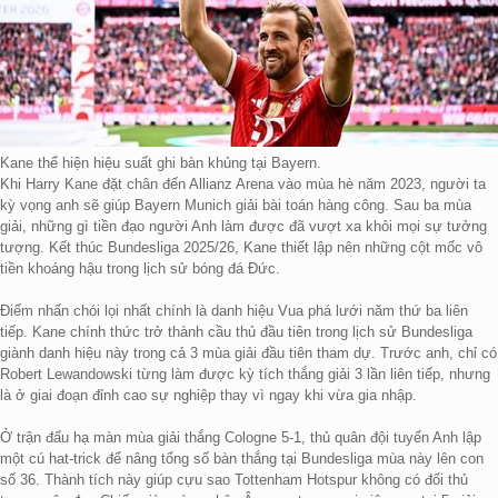
Kane thể hiện hiệu suất ghi bàn khủng tại Bayern.
Khi Harry Kane đặt chân đến Allianz Arena vào mùa hè năm 2023, người ta
kỳ vọng anh sẽ giúp Bayern Munich giải bài toán hàng công. Sau ba mùa
giải, những gì tiền đạo người Anh làm được đã vượt xa khỏi mọi sự tưởng
tượng. Kết thúc Bundesliga 2025/26, Kane thiết lập nên những cột mốc vô
tiền khoáng hậu trong lịch sử bóng đá Đức.
Điểm nhấn chói lọi nhất chính là danh hiệu Vua phá lưới năm thứ ba liên
tiếp. Kane chính thức trở thành cầu thủ đầu tiên trong lịch sử Bundesliga
giành danh hiệu này trong cả 3 mùa giải đầu tiên tham dự. Trước anh, chỉ có
Robert Lewandowski từng làm được kỳ tích thắng giải 3 lần liên tiếp, nhưng
là ở giai đoạn đỉnh cao sự nghiệp thay vì ngay khi vừa gia nhập.
Ở trận đấu hạ màn mùa giải thắng Cologne 5-1, thủ quân đội tuyển Anh lập
một cú hat-trick để nâng tổng số bàn thắng tại Bundesliga mùa này lên con
số 36. Thành tích này giúp cựu sao Tottenham Hotspur không có đối thủ