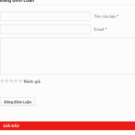
Đăng Bình Luận
Tên của bạn
Email
Đánh giá
GIẢI ĐẤU