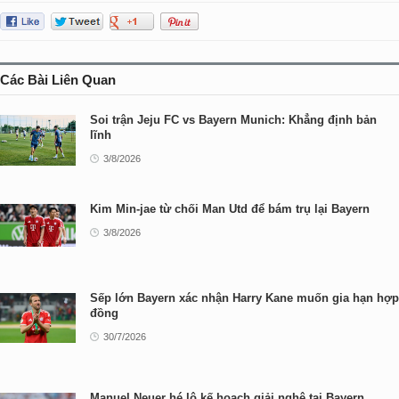
Các Bài Liên Quan
Soi trận Jeju FC vs Bayern Munich: Khẳng định bản
lĩnh
3/8/2026
Kim Min-jae từ chối Man Utd để bám trụ lại Bayern
3/8/2026
Sếp lớn Bayern xác nhận Harry Kane muốn gia hạn hợp
đồng
30/7/2026
Manuel Neuer hé lộ kế hoạch giải nghệ tại Bayern