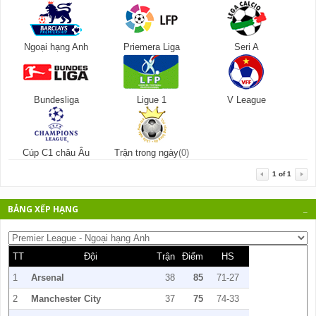
Ngoại hạng Anh
Priemera Liga
Seri A
Bundesliga
Ligue 1
V League
Cúp C1 châu Âu
Trận trong ngày
(0)
1
of
1
BẢNG XẾP HẠNG
_
TT
Đội
Trận
Điểm
HS
1
Arsenal
38
85
71-27
2
Manchester City
37
75
74-33