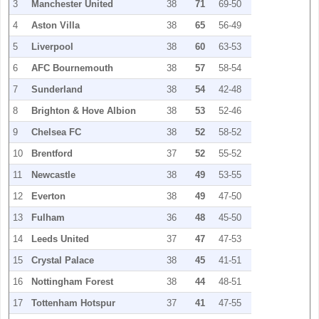
3
Manchester United
38
71
69-50
4
Aston Villa
38
65
56-49
5
Liverpool
38
60
63-53
6
AFC Bournemouth
38
57
58-54
7
Sunderland
38
54
42-48
8
Brighton & Hove Albion
38
53
52-46
9
Chelsea FC
38
52
58-52
10
Brentford
37
52
55-52
11
Newcastle
38
49
53-55
12
Everton
38
49
47-50
13
Fulham
36
48
45-50
14
Leeds United
37
47
47-53
15
Crystal Palace
38
45
41-51
16
Nottingham Forest
38
44
48-51
17
Tottenham Hotspur
37
41
47-55