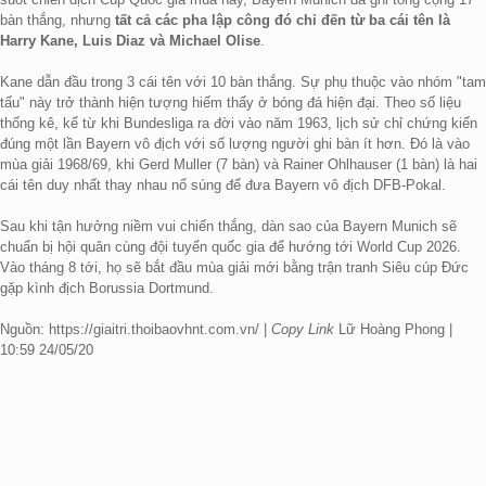
bàn thắng, nhưng
tất cả các pha lập công đó chỉ đến từ ba cái tên là
Harry Kane, Luis Diaz và Michael Olise
.
Kane dẫn đầu trong 3 cái tên với 10 bàn thắng. Sự phụ thuộc vào nhóm "tam
tấu" này trở thành hiện tượng hiếm thấy ở bóng đá hiện đại. Theo số liệu
thống kê, kể từ khi Bundesliga ra đời vào năm 1963, lịch sử chỉ chứng kiến
đúng một lần Bayern vô địch với số lượng người ghi bàn ít hơn. Đó là vào
mùa giải 1968/69, khi Gerd Muller (7 bàn) và Rainer Ohlhauser (1 bàn) là hai
cái tên duy nhất thay nhau nổ súng để đưa Bayern vô địch DFB-Pokal.
Sau khi tận hưởng niềm vui chiến thắng, dàn sao của Bayern Munich sẽ
chuẩn bị hội quân cùng đội tuyển quốc gia để hướng tới World Cup 2026.
Vào tháng 8 tới, họ sẽ bắt đầu mùa giải mới bằng trận tranh Siêu cúp Đức
gặp kình địch Borussia Dortmund.
Nguồn: https://giaitri.thoibaovhnt.com.vn/ |
Copy Link
Lữ Hoàng Phong |
10:59 24/05/20