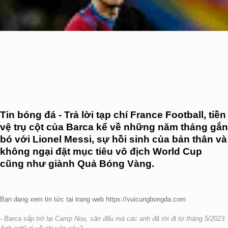
Tin bóng đá - Trả lời tạp chí France Football, tiền
vệ trụ cột của Barca kể về những năm tháng gắn
bó với Lionel Messi, sự hồi sinh của bản thân và
không ngại đặt mục tiêu vô địch World Cup
cũng như giành Quả Bóng Vàng.
Bạn đang xem tin tức tại trang web https://vuicungbongda.com
- Barca sắp trở lại Camp Nou, sân đấu mà các anh đã rời đi từ tháng 5/2023.