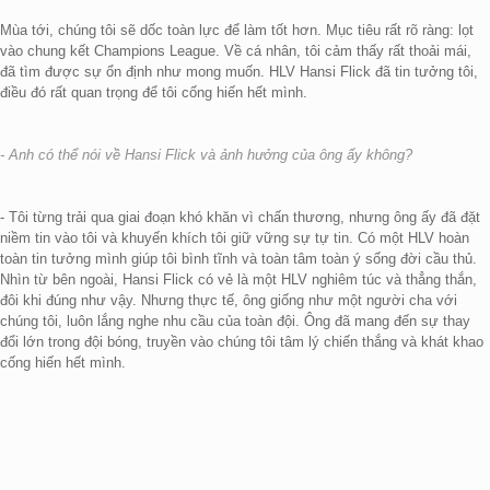
Mùa tới, chúng tôi sẽ dốc toàn lực để làm tốt hơn. Mục tiêu rất rõ ràng: lọt
vào chung kết Champions League. Về cá nhân, tôi cảm thấy rất thoải mái,
đã tìm được sự ổn định như mong muốn. HLV Hansi Flick đã tin tưởng tôi,
điều đó rất quan trọng để tôi cống hiến hết mình.
- Anh có thể nói về Hansi Flick và ảnh hưởng của ông ấy không?
- Tôi từng trải qua giai đoạn khó khăn vì chấn thương, nhưng ông ấy đã đặt
niềm tin vào tôi và khuyến khích tôi giữ vững sự tự tin. Có một HLV hoàn
toàn tin tưởng mình giúp tôi bình tĩnh và toàn tâm toàn ý sống đời cầu thủ.
Nhìn từ bên ngoài, Hansi Flick có vẻ là một HLV nghiêm túc và thẳng thắn,
đôi khi đúng như vậy. Nhưng thực tế, ông giống như một người cha với
chúng tôi, luôn lắng nghe nhu cầu của toàn đội. Ông đã mang đến sự thay
đổi lớn trong đội bóng, truyền vào chúng tôi tâm lý chiến thắng và khát khao
cống hiến hết mình.
- Barca là một đội bóng trẻ được bao quanh bởi vài cầu thủ kỳ cựu. Phòng
thay đồ đội bóng thú vị thế nào?