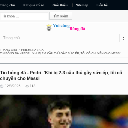
Trang chủ
Kết quả xổ số
Giới thiệu
Sitemap
Liên hệ
Trang chủ
TRANG CHỦ
PRIEMERA LIGA
TIN BÓNG ĐÁ - PEDRI: 'KHI BỊ 2-3 CẦU THỦ GÂY SỨC ÉP, TÔI CỐ CHUYỀN CHO MESSI'
Tin bóng đá - Pedri: 'Khi bị 2-3 cầu thủ gây sức ép, tôi cố
chuyền cho Messi'
12/8/2025
113