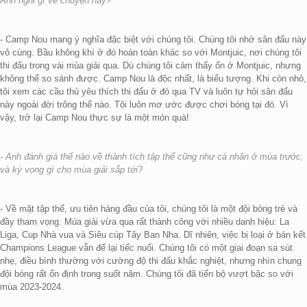
Anh nghĩ gì về chuyện này?
- Camp Nou mang ý nghĩa đặc biệt với chúng tôi. Chúng tôi nhớ sân đấu này
vô cùng. Bầu không khí ở đó hoàn toàn khác so với Montjuic, nơi chúng tôi
thi đấu trong vài mùa giải qua. Dù chúng tôi cảm thấy ổn ở Montjuic, nhưng
không thể so sánh được. Camp Nou là độc nhất, là biểu tượng. Khi còn nhỏ,
tôi xem các cầu thủ yêu thích thi đấu ở đó qua TV và luôn tự hỏi sân đấu
này ngoài đời trông thế nào. Tôi luôn mơ ước được chơi bóng tại đó. Vì
vậy, trở lại Camp Nou thực sự là một món quà!
- Anh đánh giá thế nào về thành tích tập thể cũng như cá nhân ở mùa trước,
và kỳ vọng gì cho mùa giải sắp tới?
- Về mặt tập thể, ưu tiên hàng đầu của tôi, chúng tôi là một đội bóng trẻ và
đầy tham vọng. Mùa giải vừa qua rất thành công với nhiều danh hiệu: La
Liga, Cup Nhà vua và Siêu cúp Tây Ban Nha. Dĩ nhiên, việc bị loại ở bán kết
Champions League vẫn để lại tiếc nuối. Chúng tôi có một giai đoạn sa sút
nhẹ, điều bình thường với cường độ thi đấu khắc nghiệt, nhưng nhìn chung
đội bóng rất ổn định trong suốt năm. Chúng tôi đã tiến bộ vượt bậc so với
mùa 2023-2024.