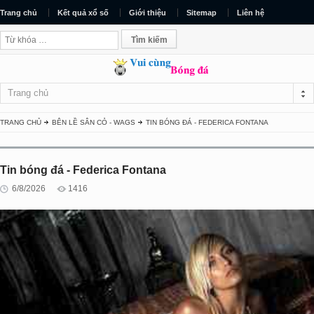
Trang chủ
Kết quả xổ số
Giới thiệu
Sitemap
Liên hệ
Trang chủ
TRANG CHỦ
BÊN LỀ SÂN CỎ - WAGS
TIN BÓNG ĐÁ - FEDERICA FONTANA
Tin bóng đá - Federica Fontana
6/8/2026
1416