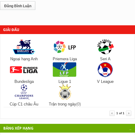
GIẢI ĐẤU
Ngoại hạng Anh
Priemera Liga
Seri A
Bundesliga
Ligue 1
V League
Cúp C1 châu Âu
Trận trong ngày
(0)
1
of
1
BẢNG XẾP HẠNG
_