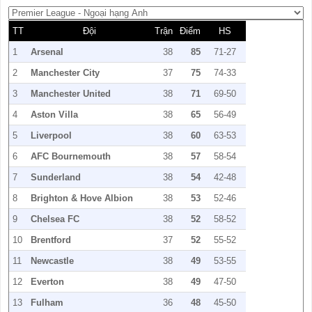
TT
Đội
Trận
Điểm
HS
1
Arsenal
38
85
71-27
2
Manchester City
37
75
74-33
3
Manchester United
38
71
69-50
4
Aston Villa
38
65
56-49
5
Liverpool
38
60
63-53
6
AFC Bournemouth
38
57
58-54
7
Sunderland
38
54
42-48
8
Brighton & Hove Albion
38
53
52-46
9
Chelsea FC
38
52
58-52
10
Brentford
37
52
55-52
11
Newcastle
38
49
53-55
12
Everton
38
49
47-50
13
Fulham
36
48
45-50