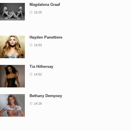
Magdalena Graaf
15:25
Hayden Panettiere
14:53
Tia Hithersay
14:52
Bethany Dempsey
14:16