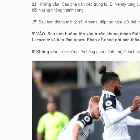
21' Không vào.
Sau pha dàn xếp trung lộ, El Nenny tung c
bồi nhưng không thành công.
15'
Sau bàn thắng mở tỷ số, Arsenal tiếp tục nắm giữ thế t
9' VÀO. Sau tình huống lộn xộn trước khung thành Ful
Lacazette và tiền đạo người Pháp dễ dàng ghi bàn thắn
8' Không vào.
Từ đường lên bóng phía cánh trái, Odoi tun