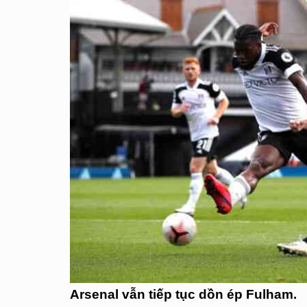
Arsenal vẫn tiếp tục dồn ép Fulham.