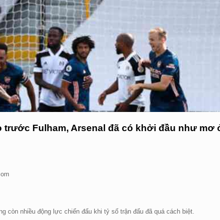
ao trước Fulham, Arsenal đã có khởi đầu như mơ 
.com
 còn nhiều động lực chiến đấu khi tỷ số trận đấu đã quá cách biệt.