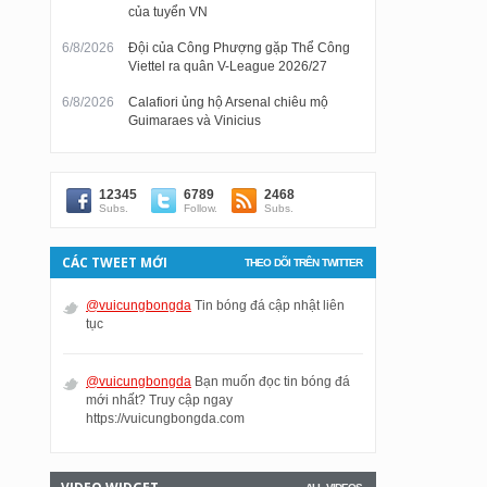
của tuyển VN
6/8/2026
Đội của Công Phượng gặp Thể Công
Viettel ra quân V-League 2026/27
6/8/2026
Calafiori ủng hộ Arsenal chiêu mộ
Guimaraes và Vinicius
12345
6789
2468
Subs.
Follow.
Subs.
CÁC TWEET MỚI
THEO DÕI TRÊN TWITTER
@vuicungbongda
Tin bóng đá cập nhật liên
tục
@vuicungbongda
Bạn muốn đọc tin bóng đá
mới nhất? Truy cập ngay
https://vuicungbongda.com