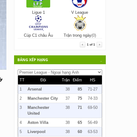
Ligue 1
V League
Cúp C1 châu Âu
Trận trong ngày
(0)
1
of
1
BẢNG XẾP HẠNG
_
ở
TT
Đội
Trận
Điểm
HS
1
Arsenal
38
85
71-27
2
Manchester City
37
75
74-33
3
Manchester
38
71
69-50
United
4
Aston Villa
38
65
56-49
5
Liverpool
38
60
63-53