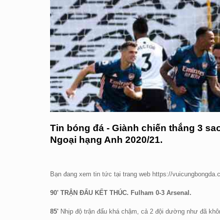
Tin bóng đá - Giành chiến thắng 3 s
Ngoại hạng Anh 2020/21.
Bạn đang xem tin tức tại trang web https://vuicungbongda
90' TRẬN ĐẤU KẾT THÚC. Fulham 0-3 Arsenal.
85'
Nhịp độ trận đấu khá chậm, cả 2 đội dường như đã không