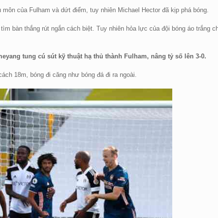
 môn của Fulham và dứt điểm, tuy nhiên Michael Hector đã kịp phá bóng.
tìm bàn thắng rút ngắn cách biệt. Tuy nhiên hỏa lực của đội bóng áo trắng c
yang tung cú sút kỹ thuật hạ thủ thành Fulham, nâng tỷ số lên 3-0.
ách 18m, bóng đi căng như bóng đá đi ra ngoài.