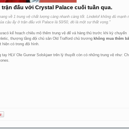
 trận đấu với Crystal Palace cuối tuần qua.
mang về 1 trung vệ chất lượng càng nhanh càng tốt. Lindelof không đủ mạnh
của cậu ấy ở trận đấu với Palace là 50/50, đó là một sự thất vọng."
 chưacó kế hoạch chiêu mộ thêm trung vệ để vá hàng thủ trước khi kỳ chuyển
hletic, thượng tầng đội chủ sân Old Trafford chủ trương
không mua thêm bấ
hiện có trong đội hình.
ong tay HLV Ole Gunnar Solskjaer trên lý thuyết còn có những trung vệ như: Ch
Jones.