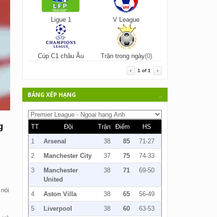
Ligue 1
V League
Cúp C1 châu Âu
Trận trong ngày
(0)
1
of
1
BẢNG XẾP HẠNG
_
g
TT
Đội
Trận
Điểm
HS
1
Arsenal
38
85
71-27
2
Manchester City
37
75
74-33
3
Manchester
38
71
69-50
United
 nói
4
Aston Villa
38
65
56-49
5
Liverpool
38
60
63-53