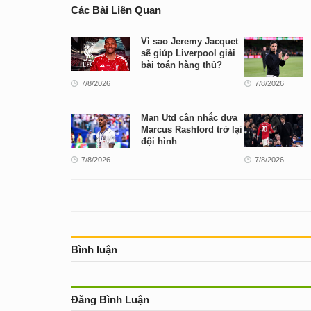
Các Bài Liên Quan
Vì sao Jeremy Jacquet
sẽ giúp Liverpool giải
bài toán hàng thủ?
7/8/2026
7/8/2026
Man Utd cân nhắc đưa
Marcus Rashford trở lại
đội hình
7/8/2026
7/8/2026
Bình luận
Đăng Bình Luận