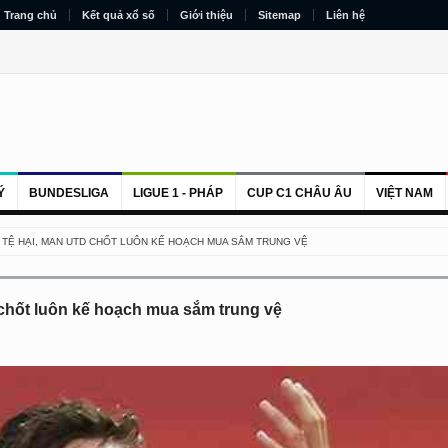
Trang chủ
Kết quả xổ số
Giới thiệu
Sitemap
Liên hệ
Ý
BUNDESLIGA
LIGUE 1 - PHÁP
CUP C1 CHÂU ÂU
VIỆT NAM
U TỆ HẠI, MAN UTD CHỐT LUÔN KẾ HOẠCH MUA SẮM TRUNG VỆ
d chốt luôn kế hoạch mua sắm trung vệ