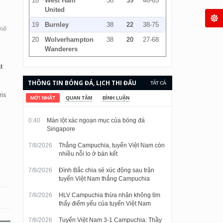
18
West Ham
38
39
46-65
United
19
Burnley
38
22
38-75
 mẽ
20
Wolverhampton
38
20
27-68
Wanderers
t
THÔNG TIN BÓNG ĐÁ, LỊCH THI ĐẤU
TẤT CẢ
ris
VÀ KẾT QUẢ CẬP NHẬT LIÊN TỤC.
MỚI NHẤT
QUAN TÂM
BÌNH LUẬN
0:40
Màn lột xác ngoạn mục của bóng đá
Singapore
7/8/2026
Thắng Campuchia, tuyển Việt Nam còn
nhiều nỗi lo ở bán kết
7/8/2026
Đình Bắc chia sẻ xúc động sau trận
tuyển Việt Nam thắng Campuchia
7/8/2026
HLV Campuchia thừa nhận không tìm
thấy điểm yếu của tuyển Việt Nam
7/8/2026
Tuyển Việt Nam 3-1 Campuchia: Thầy