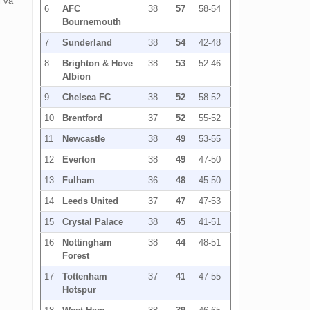
i và
6
AFC
38
57
58-54
Bournemouth
7
Sunderland
38
54
42-48
8
Brighton & Hove
38
53
52-46
Albion
9
Chelsea FC
38
52
58-52
10
Brentford
37
52
55-52
11
Newcastle
38
49
53-55
12
Everton
38
49
47-50
13
Fulham
36
48
45-50
14
Leeds United
37
47
47-53
15
Crystal Palace
38
45
41-51
16
Nottingham
38
44
48-51
Forest
17
Tottenham
37
41
47-55
Hotspur