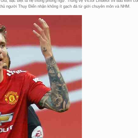
td, đặc biệt là hệ thống phòng ngự. Trung vệ Victor Lindelof thi đấu kém cỏ
u thủ người Thụy Điển nhận không ít gạch đá từ giới chuyên môn và NHM.