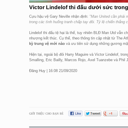
Victor Lindelof thi đấu dưới sức trong
Cựu hậu vệ Gary Neville nhận định:
"Man United cần phải 
trong các tình huống tranh chấp tay đôi. Tỷ lệ chiến thắng 
Lindelof thi đấu tệ hại là thế, tuy nhiên BLĐ Man Utd vẫn
nhượng kết thúc. Cụ thể, theo thông tin cập nhật từ The At
kỳ trung vệ mới nào
và ưu tiên sử dụng những gương mặt 
Hiện tại, ngoài bộ đôi Harry Maguire và Victor Lindelof, tr
Smalling, Eric Bailly, Marcos Rojo, Axel Tuanzebe và Phil 
Đăng Huy | 16:08 21/09/2020
GIỚI THIỆU CHO BẠN BÈ