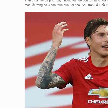
Trận thua này đã phơi bày những vấn đề còn tồn tại ở Man U
mặc lỗi trong cả 3 bàn thua của đội nhà. Sau trận đấu, cầ