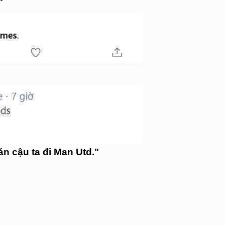
"
n cậu ta đi Man Utd."