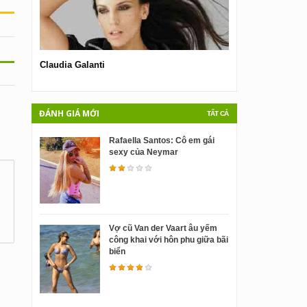
Claudia Galanti
Nicola Valentina
ĐÁNH GIÁ MỚI
TẤT CẢ
Rafaella Santos: Cô em gái
sexy của Neymar
Vợ cũ Van der Vaart âu yếm
công khai với hôn phu giữa bãi
biển