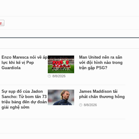
Enzo Maresca nói về áp
Man United nên ra sân
lực khi kế vị Pep
với đội hình nào trong
Guardiola
trận gặp PSG?
8/8/2026
Sự sụp đổ của Jadon
James Maddison tái
Sancho: Từ bom tấn 73
phát chấn thương hông
triệu bảng đến dự đoán
8/8/2026
giải nghệ sớm