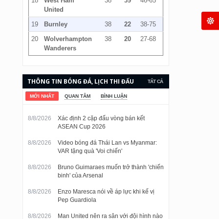
18
West Ham
38
39
46-65
United
19
Burnley
38
22
38-75
20
Wolverhampton
38
20
27-68
Wanderers
THÔNG TIN BÓNG ĐÁ, LỊCH THI ĐẤU
TẤT CẢ
VÀ KẾT QUẢ CẬP NHẬT LIÊN TỤC.
MỚI NHẤT
QUAN TÂM
BÌNH LUẬN
8/8/2026
Xác định 2 cặp đấu vòng bán kết
ASEAN Cup 2026
8/8/2026
Video bóng đá Thái Lan vs Myanmar:
VAR tặng quà 'Voi chiến'
8/8/2026
Bruno Guimaraes muốn trở thành 'chiến
binh' của Arsenal
8/8/2026
Enzo Maresca nói về áp lực khi kế vị
Pep Guardiola
8/8/2026
Man United nên ra sân với đội hình nào