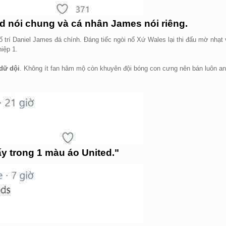
d nói chung và cá nhân James nói riêng.
ố trí Daniel James đá chính. Đáng tiếc ngòi nổ Xứ Wales lại thi đấu mờ nhạt
iệp 1.
dữ dội
. Không ít fan hâm mộ còn khuyên đội bóng con cưng nên bán luôn a
ấy trong 1 màu áo United."