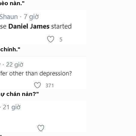
hèo nàn."
chính."
sự chán nản?"