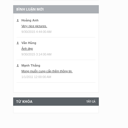
BÌNH LUẬN MỚI
Hoàng Anh
Very nice pictures.
9/30/2015 4:44:00 AM
Văn Hùng
Ảnh đẹp
9/30/2015 3:14:00 AM
Mạnh Thắng
Mong muốn cung cấp thêm thông tin.
1/1/2011 12:00:00 AM
TỪ KHÓA
TẤT CẢ