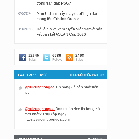
trong trận gặp PSG?
8/8/2026
Man Utd tìm thấy 'máy quét' hiện đại
mang tên Cristian Orozco
8/8/2026
Hé lộ giá vé xem tuyển Việt Nam ở bán
kết bán kết ASEAN Cup 2026
12345
6789
2468
Subs.
Follow.
Subs.
CÁC TWEET MỚI
THEO DÕI TRÊN TWITTER
@vuicungbongda
Tin bóng đá cập nhật liên
tục
@vuicungbongda
Bạn muốn đọc tin bóng đá
mới nhất? Truy cập ngay
https://vuicungbongda.com