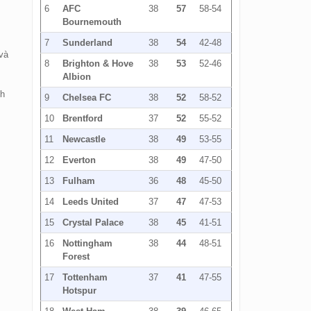
6
AFC
38
57
58-54
Bournemouth
7
Sunderland
38
54
42-48
 và
8
Brighton & Hove
38
53
52-46
Albion
nh
9
Chelsea FC
38
52
58-52
10
Brentford
37
52
55-52
11
Newcastle
38
49
53-55
12
Everton
38
49
47-50
13
Fulham
36
48
45-50
14
Leeds United
37
47
47-53
15
Crystal Palace
38
45
41-51
16
Nottingham
38
44
48-51
Forest
17
Tottenham
37
41
47-55
Hotspur