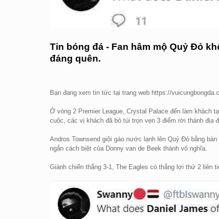
Tin bóng đá - Fan hâm mộ Quỷ Đỏ không
đáng quên.
Bạn đang xem tin tức tại trang web https://vuicungbongda
Ở vòng 2 Premier League, Crystal Palace đến làm khách tạ
cuộc, các vị khách đã bỏ túi trọn vẹn 3 điểm rời thánh địa 
Andros Townsend giội gáo nước lạnh lên Quỷ Đỏ bằng bàn m
ngắn cách biệt của Donny van de Beek thành vô nghĩa.
Giành chiến thắng 3-1, The Eagles có thắng lợi thứ 2 liên 