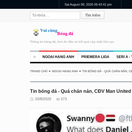
Sat August 08, 2026 06:43:42 pm
Thông tin bóng đá, lịch thi đấu và kết quả cập nhật liên tục.
NGOẠI HẠNG ANH
PRIEMERA LIGA
SERI A - 
TRANG CHỦ
NGOẠI HẠNG ANH
TIN BÓNG ĐÁ - QUÁ CHÁN NẢN, C
Tin bóng đá - Quá chán nản, CĐV Man United
20/9/2020
373