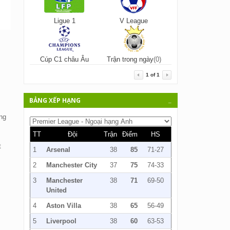
Ligue 1
V League
Cúp C1 châu Âu
Trận trong ngày
(0)
1
of
1
BẢNG XẾP HẠNG
_
ng
TT
Đội
Trận
Điểm
HS
t
1
Arsenal
38
85
71-27
2
Manchester City
37
75
74-33
3
Manchester
38
71
69-50
United
4
Aston Villa
38
65
56-49
5
Liverpool
38
60
63-53