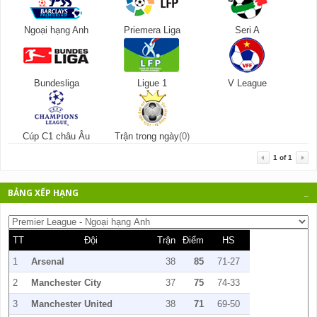
Ngoại hạng Anh
Priemera Liga
Seri A
Bundesliga
Ligue 1
V League
Cúp C1 châu Âu
Trận trong ngày
(0)
1
of
1
BẢNG XẾP HẠNG
_
TT
Đội
Trận
Điểm
HS
1
Arsenal
38
85
71-27
2
Manchester City
37
75
74-33
3
Manchester United
38
71
69-50