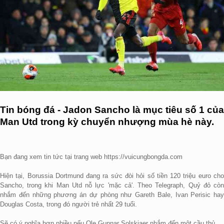
Tin bóng đá - Jadon Sancho là mục tiêu số 1 của
Man Utd trong kỳ chuyển nhượng mùa hè này.
Bạn đang xem tin tức tại trang web https://vuicungbongda.com
Hiện tại, Borussia Dortmund đang ra sức đòi hỏi số tiền 120 triệu euro cho
Sancho, trong khi Man Utd nỗ lực 'mặc cả'. Theo Telegraph, Quỷ đỏ còn
nhắm đến những phương án dự phòng như Gareth Bale, Ivan Perisic hay
Douglas Costa, trong đó người trẻ nhất 29 tuổi.
Sẽ có ý nghĩa hơn nhiều nếu Ole Gunnar Solskjaer nhắm đến một cầu thủ