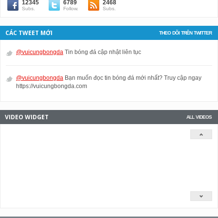
12345
6789
2468
Subs.
Follow.
Subs.
CÁC TWEET MỚI
THEO DÕI TRÊN TWITTER
@vuicungbongda
Tin bóng đá cập nhật liên tục
@vuicungbongda
Bạn muốn đọc tin bóng đá mới nhất? Truy cập ngay
https://vuicungbongda.com
VIDEO WIDGET
ALL VIDEOS