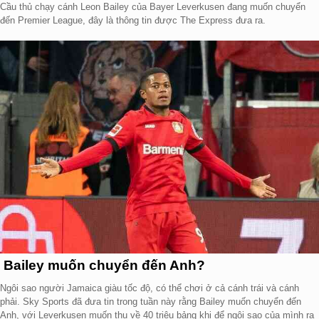
Cầu thủ chạy cánh Leon Bailey của Bayer Leverkusen đang muốn chuyển
đến Premier League, đây là thông tin được The Express đưa ra.
Bailey muốn chuyển đến Anh?
Ngôi sao người Jamaica giàu tốc độ, có thể chơi ở cả cánh trái và cánh
phải. Sky Sports đã đưa tin trong tuần này rằng Bailey muốn chuyển đến
Anh, với Leverkusen muốn thu về 40 triệu bảng khi để ngôi sao của mình ra