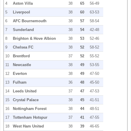
4
Aston Villa
38
65
56-49
5
Liverpool
38
60
63-53
6
AFC Bournemouth
38
57
58-54
7
Sunderland
38
54
42-48
8
Brighton & Hove Albion
38
53
52-46
9
Chelsea FC
38
52
58-52
10
Brentford
37
52
55-52
11
Newcastle
38
49
53-55
12
Everton
38
49
47-50
13
Fulham
36
48
45-50
14
Leeds United
37
47
47-53
15
Crystal Palace
38
45
41-51
16
Nottingham Forest
38
44
48-51
17
Tottenham Hotspur
37
41
47-55
18
West Ham United
38
39
46-65