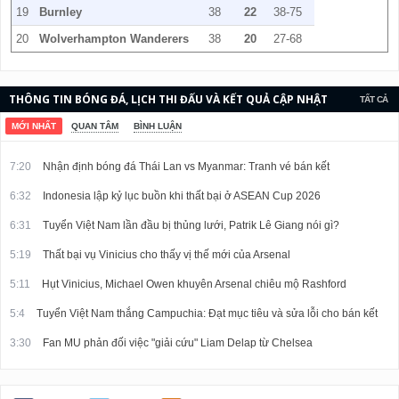
19
Burnley
38
22
38-75
20
Wolverhampton Wanderers
38
20
27-68
THÔNG TIN BÓNG ĐÁ, LỊCH THI ĐẤU VÀ KẾT QUẢ CẬP NHẬT
TẤT CẢ
LIÊN TỤC.
MỚI NHẤT
QUAN TÂM
BÌNH LUẬN
7:20
Nhận định bóng đá Thái Lan vs Myanmar: Tranh vé bán kết
6:32
Indonesia lập kỷ lục buồn khi thất bại ở ASEAN Cup 2026
6:31
Tuyển Việt Nam lần đầu bị thủng lưới, Patrik Lê Giang nói gì?
5:19
Thất bại vụ Vinicius cho thấy vị thế mới của Arsenal
5:11
Hụt Vinicius, Michael Owen khuyên Arsenal chiêu mộ Rashford
5:4
Tuyển Việt Nam thắng Campuchia: Đạt mục tiêu và sửa lỗi cho bán kết
3:30
Fan MU phản đối việc "giải cứu" Liam Delap từ Chelsea