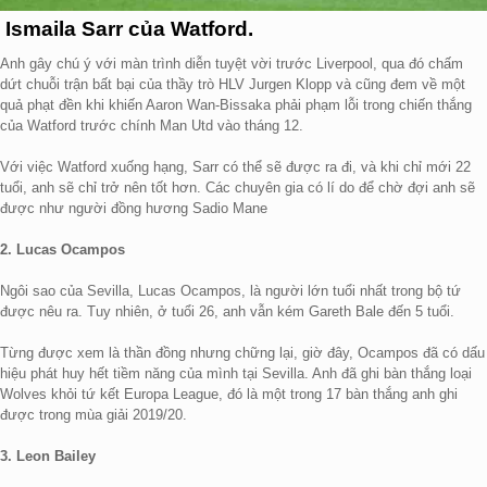
Ismaila Sarr của Watford.
Anh gây chú ý với màn trình diễn tuyệt vời trước Liverpool, qua đó chấm
dứt chuỗi trận bất bại của thầy trò HLV Jurgen Klopp và cũng đem về một
quả phạt đền khi khiến Aaron Wan-Bissaka phải phạm lỗi trong chiến thắng
của Watford trước chính Man Utd vào tháng 12.
Với việc Watford xuống hạng, Sarr có thể sẽ được ra đi, và khi chỉ mới 22
tuổi, anh sẽ chỉ trở nên tốt hơn. Các chuyên gia có lí do để chờ đợi anh sẽ
được như người đồng hương Sadio Mane
2. Lucas Ocampos
Ngôi sao của Sevilla, Lucas Ocampos, là người lớn tuổi nhất trong bộ tứ
được nêu ra. Tuy nhiên, ở tuổi 26, anh vẫn kém Gareth Bale đến 5 tuổi.
Từng được xem là thần đồng nhưng chững lại, giờ đây, Ocampos đã có dấu
hiệu phát huy hết tiềm năng của mình tại Sevilla. Anh đã ghi bàn thắng loại
Wolves khỏi tứ kết Europa League, đó là một trong 17 bàn thắng anh ghi
được trong mùa giải 2019/20.
3. Leon Bailey