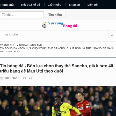
Trang chủ
Kết quả xổ số
Giới thiệu
Sitemap
Liên hệ
Trang chủ
TRANG CHỦ
NGOẠI HẠNG ANH
TIN BÓNG ĐÁ - BỐN LỰA CHỌN THAY THẾ SANCHO, GIÁ ÍT HƠN 40 TRIỆU BẢNG ĐỂ MAN
UTD THEO ĐUỔI
Tin bóng đá - Bốn lựa chọn thay thế Sancho, giá ít hơn 40
triệu bảng để Man Utd theo đuổi
18/9/2020
174