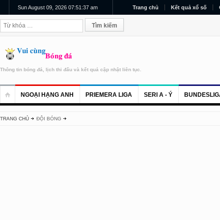
Sun August 09, 2026 07:51:37 am
Trang chủ
Kết quả xổ số
Thông tin bóng đá, lịch thi đấu và kết quả cập nhật liên tục.
NGOẠI HẠNG ANH
PRIEMERA LIGA
SERI A - Ý
BUNDESLIG
TRANG CHỦ
ĐỘI BÓNG