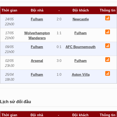
Thời gian
Đội nhà
-
Đội khách
Thông tin
24/05
Fulham
2:0
Newcastle
22h00
17/05
Wolverhampton
1:1
Fulham
21h00
Wanderers
09/05
Fulham
0:1
AFC Bournemouth
21h00
02/05
Arsenal
3:0
Fulham
23h30
25/04
Fulham
1:0
Aston Villa
18h30
Lịch sử đối đầu
Thời gian
Đội nhà
-
Đội khách
Thông tin