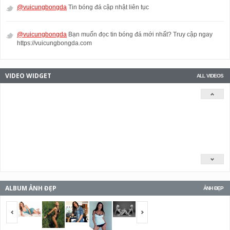
@vuicungbongda
Tin bóng đá cập nhật liên tục
@vuicungbongda
Bạn muốn đọc tin bóng đá mới nhất? Truy cập ngay
https://vuicungbongda.com
VIDEO WIDGET
ALL VIDEOS
ALBUM ẢNH ĐẸP
ẢNH ĐẸP
<span></span>
<span></span>