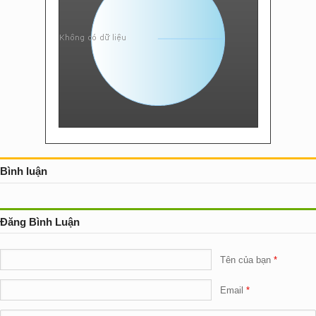
Bình luận
Đăng Bình Luận
Tên của bạn
Email