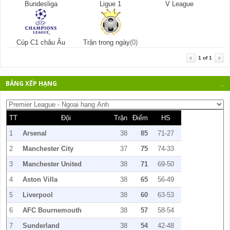
Bundesliga
Ligue 1
V League
Cúp C1 châu Âu
Trận trong ngày
(0)
1
of
1
BẢNG XẾP HẠNG
_
TT
Đội
Trận
Điểm
HS
1
Arsenal
38
85
71-27
2
Manchester City
37
75
74-33
3
Manchester United
38
71
69-50
4
Aston Villa
38
65
56-49
5
Liverpool
38
60
63-53
6
AFC Bournemouth
38
57
58-54
7
Sunderland
38
54
42-48