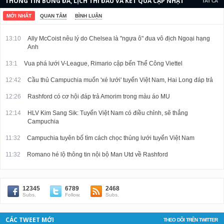
THÔNG TIN BÓNG ĐÁ, LỊCH THI ĐẤU VÀ KẾT QUẢ CẬP NHẬT
TẤT CẢ
LIÊN TỤC.
MỚI NHẤT
QUAN TÂM
BÌNH LUẬN
13:10
Ally McCoist nêu lý do Chelsea là "ngựa ô" đua vô địch Ngoại hạng
Anh
13:1
Vua phá lưới V-League, Rimario cập bến Thể Công Viettel
12:42
Cầu thủ Campuchia muốn 'xé lưới' tuyển Việt Nam, Hai Long đáp trả
12:26
Rashford có cơ hội đáp trả Amorim trong màu áo MU
12:14
HLV Kim Sang Sik: Tuyển Việt Nam có điều chỉnh, sẽ thắng
Campuchia
11:32
Campuchia tuyên bố tìm cách chọc thủng lưới tuyển Việt Nam
11:32
Romano hé lộ thông tin nội bộ Man Utd về Rashford
12345
6789
2468
Subs.
Follow.
Subs.
CÁC TWEET MỚI
THEO DÕI TRÊN TWITTER