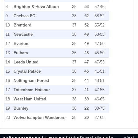
8
Brighton & Hove Albion
38
53
52-46
9
Chelsea FC
38
52
58-52
10
Brentford
37
52
55-52
11
Newcastle
38
49
53-55
12
Everton
38
49
47-50
13
Fulham
36
48
45-50
14
Leeds United
37
47
47-53
15
Crystal Palace
38
45
41-51
16
Nottingham Forest
38
44
48-51
17
Tottenham Hotspur
37
41
47-55
18
West Ham United
38
39
46-65
19
Burnley
38
22
38-75
20
Wolverhampton Wanderers
38
20
27-68