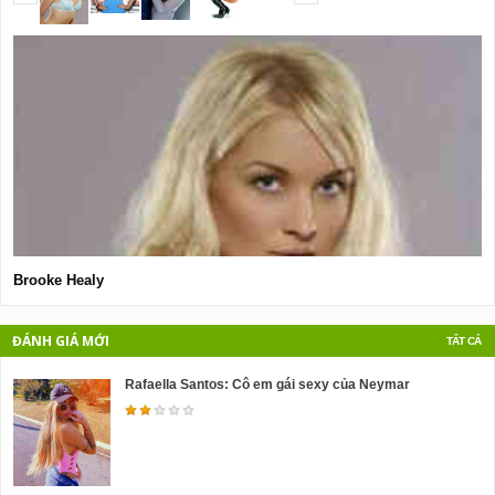
Brooke Healy
H
ĐÁNH GIÁ MỚI
TẤT CẢ
Rafaella Santos: Cô em gái sexy của Neymar