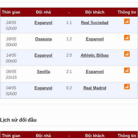
Thời gian
Đội nhà
-
Đội khách
Thông tin
24/05
Espanyol
1:1
Real Sociedad
02h00
18/05
Osasuna
1:2
Espanyol
00h00
14/05
Espanyol
2:0
Athletic Bilbao
00h00
09/05
Sevilla
2:1
Espanyol
21h15
04/05
Espanyol
0:2
Real Madrid
02h00
Lịch sử đối đầu
Thời gian
Đội nhà
-
Đội khách
Thông tin