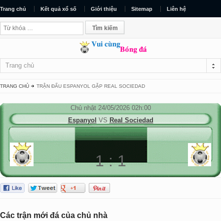
Trang chủ
Kết quả xổ số
Giới thiệu
Sitemap
Liên hệ
Trang chủ
TRANG CHỦ
TRẬN ĐẤU ESPANYOL GẶP REAL SOCIEDAD
Chủ nhật 24/05/2026 02h:00
Espanyol
VS
Real Sociedad
1 : 1
Đã kết thúc.
Các trận mới đá của chủ nhà