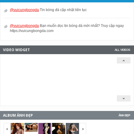
@vuicungbongda
Tin bóng đá cập nhật liên tục
@vuicungbongda
Bạn muốn đọc tin bóng đá mới nhất? Truy cập ngay
https://vuicungbongda.com
VIDEO WIDGET
ALL VIDEOS
ALBUM ẢNH ĐẸP
ẢNH ĐẸP
<span></span>
<span></span>