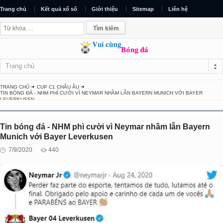
Trang chủ
Kết quả xổ số
Giới thiệu
Sitemap
Liên hệ
Trang chủ
TRANG CHỦ
CUP C1 CHÂU ÂU
TIN BÓNG ĐÁ - NHM PHÌ CƯỜI VÌ NEYMAR NHẦM LẪN BAYERN MUNICH VỚI BAYER
LEVERKUSEN
Tin bóng đá - NHM phì cười vì Neymar nhầm lẫn Bayern
Munich với Bayer Leverkusen
7/9/2020
440