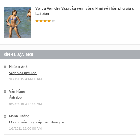
Vợ cũ Van der Vaart âu yếm công khai với hôn phu giữa
bãi biển
BÌNH LUẬN MỚI
Hoàng Anh
Very nice pictures.
9/30/2015 4:44:00 AM
Văn Hùng
Ảnh đẹp
9/30/2015 3:14:00 AM
Mạnh Thắng
Mong muốn cung cấp thêm thông tin.
1/1/2011 12:00:00 AM