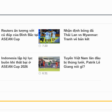
Reuters ấn tượng với
Nhận định bóng đá
cú đúp của Đình Bắc tại
Thái Lan vs Myanmar:
ASEAN Cup
Tranh vé bán kết
7:20
Indonesia lập kỷ lục
Tuyển Việt Nam lần đầu
buồn khi thất bại ở
bị thủng lưới, Patrik Lê
ASEAN Cup 2026
Giang nói gì?
6:31