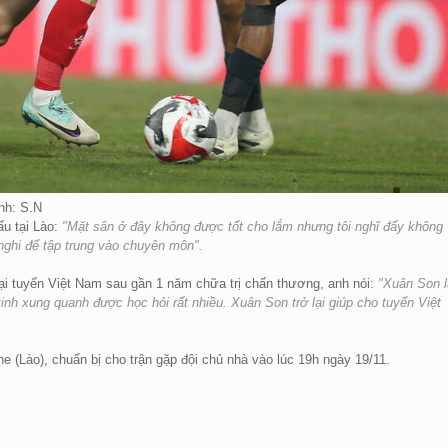
nh: S.N
u tại Lào:
"Mặt sân ở đây không được tốt cho lắm nhưng tôi nghĩ đấy không
 nghi để tập trung vào chuyên môn".
lại tuyển Việt Nam sau gần 1 năm chữa trị chấn thương, anh nói:
"Xuân Son l
tinh xung quanh được học hỏi rất nhiều. Xuân Son trở lại giúp cho tuyển Việt
ane (Lào), chuẩn bị cho trận gặp đội chủ nhà vào lúc 19h ngày 19/11.