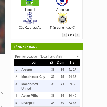
Ligue 1
V League
Cúp C1 châu Âu
Trận trong ngày
(0)
1
of
1
BẢNG XẾP HẠNG
_
TT
Đội
Trận
Điểm
HS
1
Arsenal
38
85
71-27
2
Manchester City
37
75
74-33
3
Manchester
38
71
69-50
United
 ở
4
Aston Villa
38
65
56-49
5
Liverpool
38
60
63-53