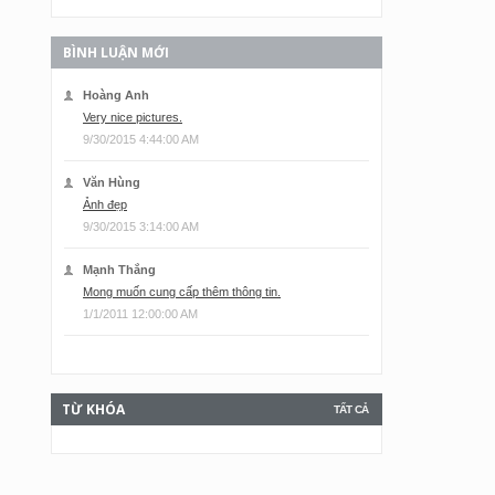
BÌNH LUẬN MỚI
Hoàng Anh
Very nice pictures.
9/30/2015 4:44:00 AM
Văn Hùng
Ảnh đẹp
9/30/2015 3:14:00 AM
Mạnh Thắng
Mong muốn cung cấp thêm thông tin.
1/1/2011 12:00:00 AM
TỪ KHÓA
TẤT CẢ