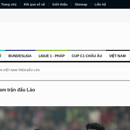
Trang chủ
Kết quả xổ số
Giới thiệu
Sitemap
Liên hệ
Ý
BUNDESLIGA
LIGUE 1 - PHÁP
CUP C1 CHÂU ÂU
VIỆT NAM
ỂN VIỆT NAM TRẬN ĐẤU LÀO
Nam trận đấu Lào