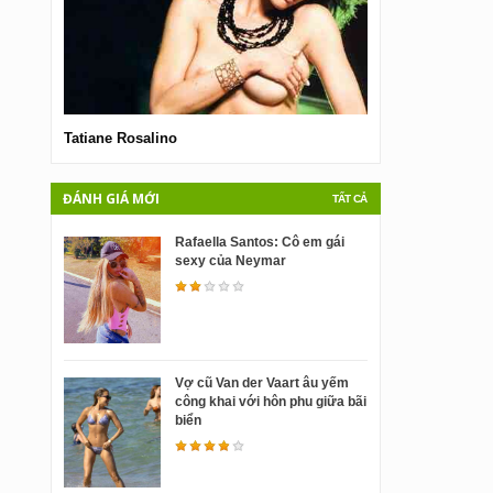
Tatiane Rosalino
Ulrika Jonsson
ĐÁNH GIÁ MỚI
TẤT CẢ
Rafaella Santos: Cô em gái
sexy của Neymar
Vợ cũ Van der Vaart âu yếm
công khai với hôn phu giữa bãi
biển