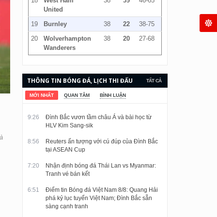
18
West Ham
38
39
46-65
United
19
Burnley
38
22
38-75
20
Wolverhampton
38
20
27-68
Wanderers
THÔNG TIN BÓNG ĐÁ, LỊCH THI ĐẤU
TẤT CẢ
VÀ KẾT QUẢ CẬP NHẬT LIÊN TỤC.
MỚI NHẤT
QUAN TÂM
BÌNH LUẬN
9:26
Đình Bắc vươn tầm châu Á và bài học từ
HLV Kim Sang-sik
à
8:56
Reuters ấn tượng với cú đúp của Đình Bắc
tại ASEAN Cup
7:20
Nhận định bóng đá Thái Lan vs Myanmar:
Tranh vé bán kết
6:51
Điểm tin Bóng đá Việt Nam 8/8: Quang Hải
phá kỷ lục tuyển Việt Nam; Đình Bắc sẵn
sàng cạnh tranh