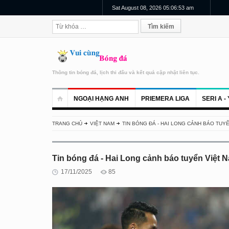
Sat August 08, 2026 05:06:54 am
Thông tin bóng đá, lịch thi đấu và kết quả cập nhật liên tục.
NGOẠI HẠNG ANH
PRIEMERA LIGA
SERI A - 
TRANG CHỦ
VIỆT NAM
TIN BÓNG ĐÁ - HAI LONG CẢNH BÁO TUY
Tin bóng đá - Hai Long cảnh báo tuyển Việt 
17/11/2025
85