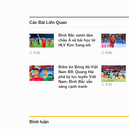
Các Bài Liên Quan
Đình Bắc vươn tầm
châu Á và bài học từ
HLV Kim Sang-sik
9:26
8:56
Điểm tin Bóng đá Việt
Nam 8/8: Quang Hải
phá kỷ lục tuyển Việt
Nam; Đình Bắc sẵn
6:32
sàng cạnh tranh
6:51
Bình luận