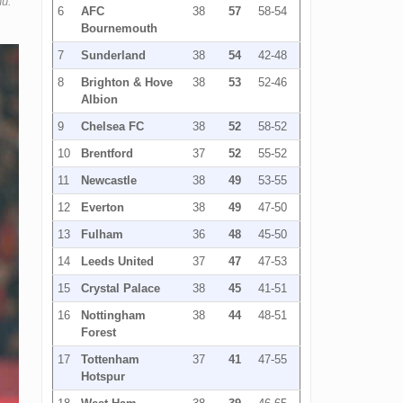
hủ.
6
AFC
38
57
58-54
Bournemouth
7
Sunderland
38
54
42-48
8
Brighton & Hove
38
53
52-46
Albion
9
Chelsea FC
38
52
58-52
10
Brentford
37
52
55-52
11
Newcastle
38
49
53-55
12
Everton
38
49
47-50
13
Fulham
36
48
45-50
14
Leeds United
37
47
47-53
15
Crystal Palace
38
45
41-51
16
Nottingham
38
44
48-51
Forest
17
Tottenham
37
41
47-55
Hotspur