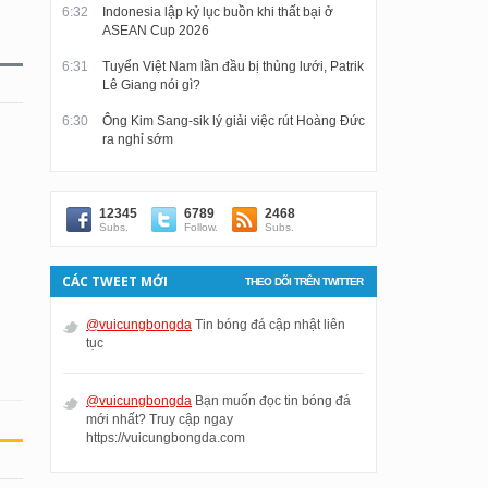
6:32
Indonesia lập kỷ lục buồn khi thất bại ở
ASEAN Cup 2026
6:31
Tuyển Việt Nam lần đầu bị thủng lưới, Patrik
Lê Giang nói gì?
6:30
Ông Kim Sang-sik lý giải việc rút Hoàng Đức
ra nghỉ sớm
12345
6789
2468
Subs.
Follow.
Subs.
CÁC TWEET MỚI
THEO DÕI TRÊN TWITTER
@vuicungbongda
Tin bóng đá cập nhật liên
tục
@vuicungbongda
Bạn muốn đọc tin bóng đá
mới nhất? Truy cập ngay
https://vuicungbongda.com