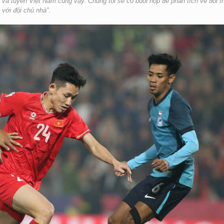
và tuyển Việt Nam cũng vậy. Chúng tôi sẽ có buổi họp để phân tích về đối t
với đội chủ nhà".