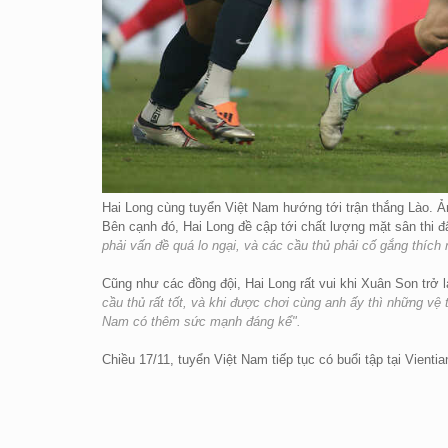
Hai Long cùng tuyển Việt Nam hướng tới trận thắng Lào. Ả
Bên cạnh đó, Hai Long đề cập tới chất lượng mặt sân thi đấ
phải vấn đề quá lo ngại, và các cầu thủ phải cố gắng thích
Cũng như các đồng đội, Hai Long rất vui khi Xuân Son trở 
cầu thủ rất tốt, và khi được chơi cùng anh ấy thì những vệ 
Nam có thêm sức mạnh đáng kể".
Chiều 17/11, tuyển Việt Nam tiếp tục có buổi tập tại Vienti