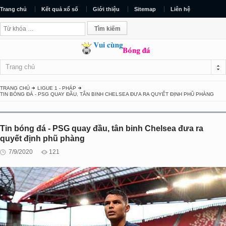
Trang chủ
Kết quả xổ số
Giới thiệu
Sitemap
Liên hệ
Trang chủ
TRANG CHỦ
LIGUE 1 - PHÁP
TIN BÓNG ĐÁ - PSG QUAY ĐẦU, TÂN BINH CHELSEA ĐƯA RA QUYẾT ĐỊNH PHŨ PHÀNG
Tin bóng đá - PSG quay đầu, tân binh Chelsea đưa ra
quyết định phũ phàng
7/9/2020
121