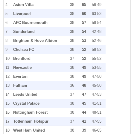
4
Aston Villa
38
65
56-49
5
Liverpool
38
60
63-53
6
AFC Bournemouth
38
57
58-54
7
Sunderland
38
54
42-48
8
Brighton & Hove Albion
38
53
52-46
9
Chelsea FC
38
52
58-52
10
Brentford
37
52
55-52
11
Newcastle
38
49
53-55
12
Everton
38
49
47-50
13
Fulham
36
48
45-50
14
Leeds United
37
47
47-53
15
Crystal Palace
38
45
41-51
16
Nottingham Forest
38
44
48-51
17
Tottenham Hotspur
37
41
47-55
18
West Ham United
38
39
46-65