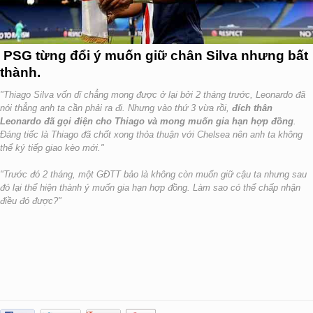
PSG từng đổi ý muốn giữ chân Silva nhưng bất
thành.
"Thiago Silva vốn dĩ chẳng mong được ở lại bởi 2 tháng trước, Leonardo đã
nói thẳng anh ta cần phải ra đi. Nhưng vào thứ 3 vừa rồi,
đích thân
Leonardo đã gọi điện cho Thiago và mong muốn gia hạn hợp đồng
.
Đáng tiếc là Thiago đã chốt xong thỏa thuận với Chelsea nên anh ta không
thể ký tiếp giao kèo mới."
"Trước đó 2 tháng, một GĐTT bảo là không còn muốn giữ cậu ta nhưng sau
đó lại thể hiện thành ý muốn gia hạn hợp đồng. Làm sao có thể chấp nhận
điều đó được?"