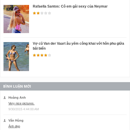
Rafaella Santos: Cô em gái sexy của Neymar
Vợ cũ Van der Vaart âu yếm công khai với hôn phu giữa
bãi biển
BÌNH LUẬN MỚI
Hoàng Anh
Very nice pictures.
9/30/2015 4:44:00 AM
Văn Hùng
Ảnh đẹp