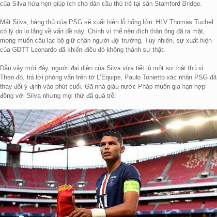
của Silva hứa hẹn giúp ích cho dàn cầu thủ trẻ tại sân Stamford Bridge.
Mất Silva, hàng thủ của PSG sẽ xuất hiện lỗ hổng lớn. HLV Thomas Tuchel
có lý do lo lắng về vấn đề này. Chính vì thế nên đích thân ông đã ra mặt,
mong muốn câu lạc bộ giữ chân người đội trưởng. Tuy nhiên, sự xuất hiện
của GĐTT Leonardo đã khiến điều đó không thành sự thật.
Dẫu vậy mới đây, người đại diện của Silva vừa tiết lộ một sự thật thú vị.
Theo đó, trả lời phỏng vấn trên tờ L’Equipe, Paulo Tonietto xác nhận PSG đã
thay đổi ý định vào phút cuối. Gã nhà giàu nước Pháp muốn gia hạn hợp
đồng với Silva nhưng mọi thứ đã quá trễ: