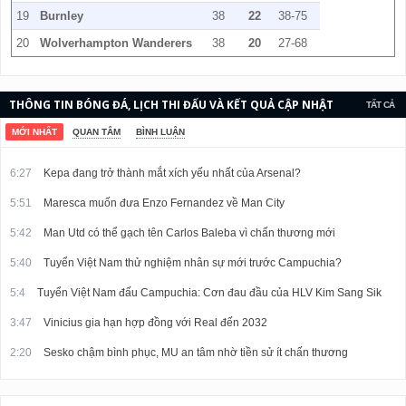
19
Burnley
38
22
38-75
20
Wolverhampton Wanderers
38
20
27-68
THÔNG TIN BÓNG ĐÁ, LỊCH THI ĐẤU VÀ KẾT QUẢ CẬP NHẬT
TẤT CẢ
LIÊN TỤC.
MỚI NHẤT
QUAN TÂM
BÌNH LUẬN
6:27
Kepa đang trở thành mắt xích yếu nhất của Arsenal?
5:51
Maresca muốn đưa Enzo Fernandez về Man City
5:42
Man Utd có thể gạch tên Carlos Baleba vì chấn thương mới
5:40
Tuyển Việt Nam thử nghiệm nhân sự mới trước Campuchia?
5:4
Tuyển Việt Nam đấu Campuchia: Cơn đau đầu của HLV Kim Sang Sik
3:47
Vinicius gia hạn hợp đồng với Real đến 2032
2:20
Sesko chậm bình phục, MU an tâm nhờ tiền sử ít chấn thương