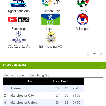
Ngoại hạng Anh
Priemera Liga
Seri A
Bundesliga
Ligue 1
V League
Cúp C1 châu Âu
Trận trong ngày
(0)
1
of
1
BẢNG XẾP HẠNG
_
TT
Đội
Trận
Điểm
HS
1
Arsenal
38
85
71-27
2
Manchester City
37
75
74-33
3
Manchester United
38
71
69-50