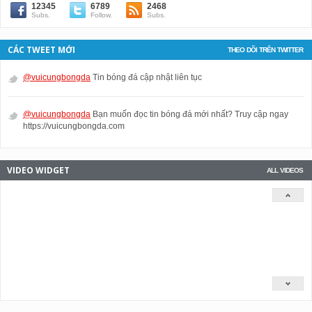
12345
6789
2468
Subs.
Follow.
Subs.
CÁC TWEET MỚI
THEO DÕI TRÊN TWITTER
@vuicungbongda
Tin bóng đá cập nhật liên tục
@vuicungbongda
Bạn muốn đọc tin bóng đá mới nhất? Truy cập ngay
https://vuicungbongda.com
VIDEO WIDGET
ALL VIDEOS