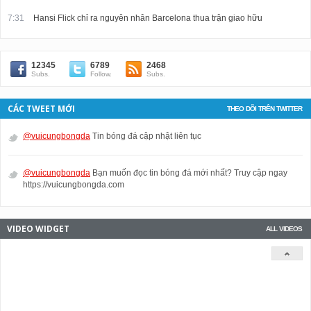
7:31
Hansi Flick chỉ ra nguyên nhân Barcelona thua trận giao hữu
12345
6789
2468
Subs.
Follow.
Subs.
CÁC TWEET MỚI
THEO DÕI TRÊN TWITTER
@vuicungbongda
Tin bóng đá cập nhật liên tục
@vuicungbongda
Bạn muốn đọc tin bóng đá mới nhất? Truy cập ngay
https://vuicungbongda.com
VIDEO WIDGET
ALL VIDEOS