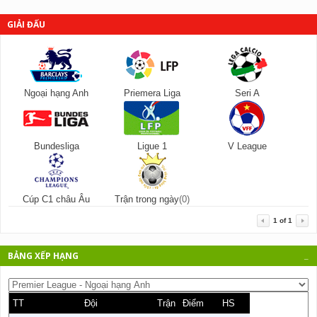
GIẢI ĐẤU
Ngoại hạng Anh
Priemera Liga
Seri A
Bundesliga
Ligue 1
V League
Cúp C1 châu Âu
Trận trong ngày
(0)
1
of
1
BẢNG XẾP HẠNG
_
TT
Đội
Trận
Điểm
HS