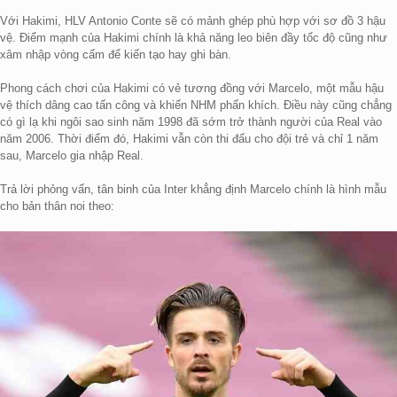
Với Hakimi, HLV Antonio Conte sẽ có mảnh ghép phù hợp với sơ đồ 3 hậu
vệ. Điểm mạnh của Hakimi chính là khả năng leo biên đầy tốc độ cũng như
xâm nhập vòng cấm để kiến tạo hay ghi bàn.
Phong cách chơi của Hakimi có vẻ tương đồng với Marcelo, một mẫu hậu
vệ thích dâng cao tấn công và khiến NHM phấn khích. Điều này cũng chẳng
có gì lạ khi ngôi sao sinh năm 1998 đã sớm trở thành người của Real vào
năm 2006. Thời điểm đó, Hakimi vẫn còn thi đấu cho đội trẻ và chỉ 1 năm
sau, Marcelo gia nhập Real.
Trả lời phỏng vấn, tân binh của Inter khẳng định Marcelo chính là hình mẫu
cho bản thân noi theo: