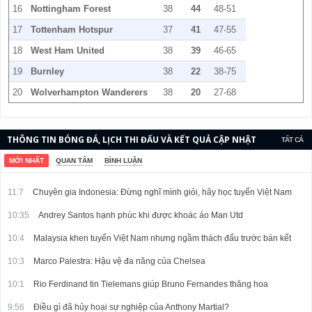
16
Nottingham Forest
38
44
48-51
17
Tottenham Hotspur
37
41
47-55
18
West Ham United
38
39
46-65
19
Burnley
38
22
38-75
20
Wolverhampton Wanderers
38
20
27-68
THÔNG TIN BÓNG ĐÁ, LỊCH THI ĐẤU VÀ KẾT QUẢ CẬP NHẬT
TẤT CẢ
LIÊN TỤC.
MỚI NHẤT
QUAN TÂM
BÌNH LUẬN
11:7
Chuyên gia Indonesia: Đừng nghĩ mình giỏi, hãy học tuyển Việt Nam
10:35
Andrey Santos hạnh phúc khi được khoác áo Man Utd
10:4
Malaysia khen tuyển Việt Nam nhưng ngầm thách đấu trước bán kết
10:3
Marco Palestra: Hậu vệ đa năng của Chelsea
10:1
Rio Ferdinand tin Tielemans giúp Bruno Fernandes thăng hoa
9:56
Điều gì đã hủy hoại sự nghiệp của Anthony Martial?