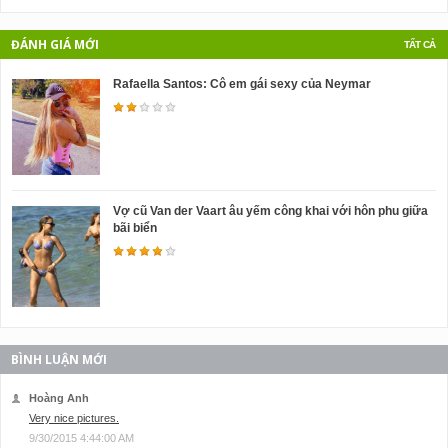
ĐÁNH GIÁ MỚI
TẤT CẢ
Rafaella Santos: Cô em gái sexy của Neymar
Vợ cũ Van der Vaart âu yếm công khai với hôn phu giữa
bãi biển
BÌNH LUẬN MỚI
Hoàng Anh
Very nice pictures.
9/30/2015 4:44:00 AM