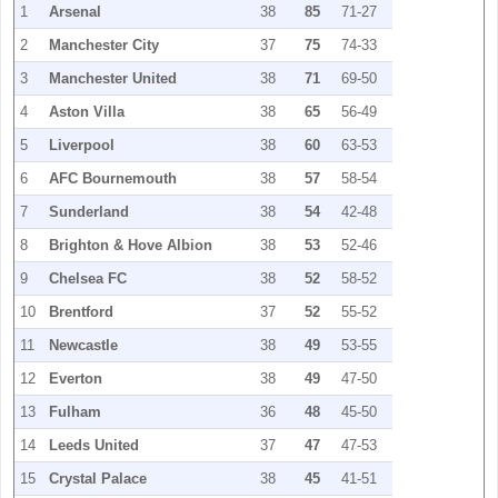
1
Arsenal
38
85
71-27
2
Manchester City
37
75
74-33
3
Manchester United
38
71
69-50
4
Aston Villa
38
65
56-49
5
Liverpool
38
60
63-53
6
AFC Bournemouth
38
57
58-54
7
Sunderland
38
54
42-48
8
Brighton & Hove Albion
38
53
52-46
9
Chelsea FC
38
52
58-52
10
Brentford
37
52
55-52
11
Newcastle
38
49
53-55
12
Everton
38
49
47-50
13
Fulham
36
48
45-50
14
Leeds United
37
47
47-53
15
Crystal Palace
38
45
41-51