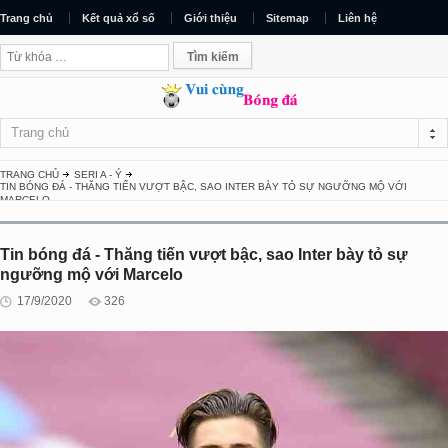
Trang chủ
Kết quả xổ số
Giới thiệu
Sitemap
Liên hệ
Trang chủ
TRANG CHỦ
SERI A - Ý
TIN BÓNG ĐÁ - THĂNG TIẾN VƯỢT BẬC, SAO INTER BÀY TỎ SỰ NGƯỠNG MỘ VỚI
MARCELO
Tin bóng đá - Thăng tiến vượt bậc, sao Inter bày tỏ sự
ngưỡng mộ với Marcelo
17/9/2020
326