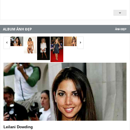
ALBUM ẢNH ĐẸP
ẢNH ĐẸP
<span></span>
<span></span>
Leilani Dowding
G