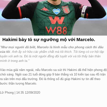
Hakimi bày tỏ sự ngưỡng mộ với Marcelo.
"
Như mọi người đã biết, Marcelo là hình mẫu cho phong cách thi đấu
của tôi
. Anh ấy sở hữu các phẩm chất mà tôi thích. Tôi từng có cơ hội tập
luyện với anh ta. Đó là một người đồng đội tuyệt vời và tôi thấy bản thân
mình ở trong anh ta."
Vào mùa giải năm ngoái, nếu Marcelo sa sút thì Hakimi đã thể hiện phong độ
chói sáng. Ngôi sao 21 tuổi đóng góp 9 bàn thắng và 10 kiến tạo sau 45 trận
ra sân trên mọi đấu trường. Đó là thông số đủ giúp Hakimi tự tin để theo
bước thần tượng Marcelo.
Lữ Phong | 14:35 12/09/2020