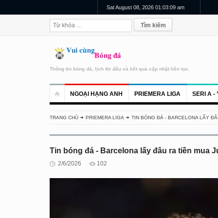
Sat August 08, 2026 01:03:10 am
Thông tin bóng đá, lịch thi đấu và kết quả cập nhật liên tục.
NGOẠI HẠNG ANH
PRIEMERA LIGA
SERI A - 
TRANG CHỦ
PRIEMERA LIGA
TIN BÓNG ĐÁ - BARCELONA LẤY Đ
Tin bóng đá - Barcelona lấy đâu ra tiền mua 
2/6/2026
102