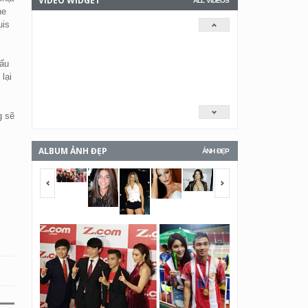
VIDEO WIDGET
ALL VIDEOS
he
uis
hấu
lại
g sẽ
ALBUM ẢNH ĐẸP
ẢNH ĐẸP
<span></span>
<span></span>