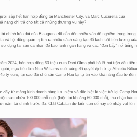
gười sắp hết hạn hợp đồng tại Manchester City, và Marc Cucurella của
khả năng chi trả cho tất cả những thương vụ này?
ài chính kéo dài của Blaugrana đã dẫn đến nhiều vấn đề nghiêm trọng trong
a và hội đồng quản trị tìm ra nhiều cách sáng tạo để lách luật tiền lương củ
 sử dụng tài sản cá nhân để bảo lãnh ngân hàng và các "đòn bẩy" nổi tiếng 
.
ăm 2024, bản hợp đồng 60 triệu euro Dani Olmo phải bỏ lỡ hai trận đầu tiên 
oái, mục tiêu lớn Nico Williams cuối cùng đã quyết định ở lại Athletic Bilba
45 tỷ euro, tại sao đội chủ sân Camp Nou lại tự tin vào khả năng đầu tư đến
c đẩy từ mảng kinh doanh hàng lưu niệm và đặc biệt là việc trở lại Camp No
iện sức chứa 100.000 chỗ ngồi (hiện tại khoảng 60.000 chỗ), thu nhập báo 
với năm tài chính trước đó. CLB Catalan dự kiến con số này sẽ nhảy vọt lên