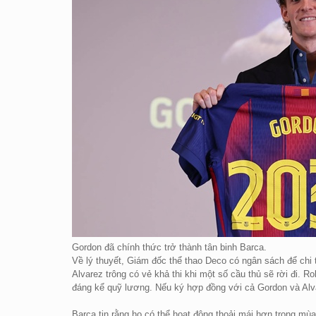
Gordon đã chính thức trở thành tân binh Barca.
Về lý thuyết, Giám đốc thể thao Deco có ngân sách để chi t
Alvarez trông có vẻ khả thi khi một số cầu thủ sẽ rời đi. 
đáng kể quỹ lương. Nếu ký hợp đồng với cả Gordon và Alva
Barca tin rằng họ có thể hoạt động thoải mái hơn trong mùa