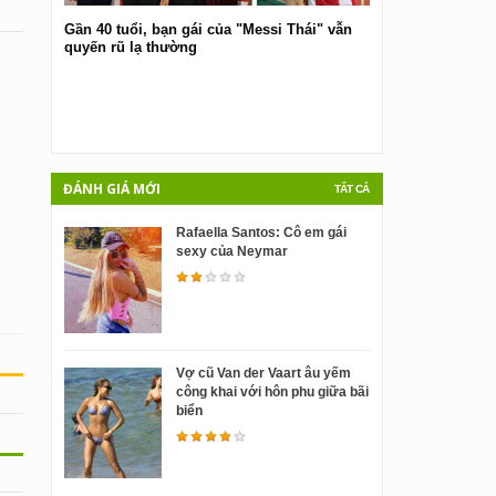
Gần 40 tuổi, bạn gái của "Messi Thái" vẫn
quyến rũ lạ thường
Pamela Camassa
ĐÁNH GIÁ MỚI
TẤT CẢ
Rafaella Santos: Cô em gái
sexy của Neymar
Vợ cũ Van der Vaart âu yếm
công khai với hôn phu giữa bãi
biển