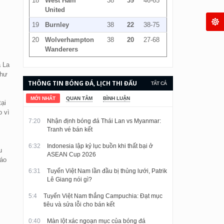
18
West Ham
38
39
46-65
United
19
Burnley
38
22
38-75
20
Wolverhampton
38
20
27-68
Wanderers
a La
như
THÔNG TIN BÓNG ĐÁ, LỊCH THI ĐẤU
TẤT CẢ
VÀ KẾT QUẢ CẬP NHẬT LIÊN TỤC.
MỚI NHẤT
QUAN TÂM
BÌNH LUẬN
tại
o vì
7:20
Nhận định bóng đá Thái Lan vs Myanmar:
Tranh vé bán kết
6:32
Indonesia lập kỷ lục buồn khi thất bại ở
u
ASEAN Cup 2026
cáo
6:31
Tuyển Việt Nam lần đầu bị thủng lưới, Patrik
Lê Giang nói gì?
5:4
Tuyển Việt Nam thắng Campuchia: Đạt mục
tiêu và sửa lỗi cho bán kết
0:40
Màn lột xác ngoạn mục của bóng đá