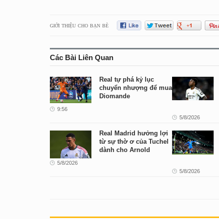
GIỚI THIỆU CHO BẠN BÈ
Các Bài Liên Quan
Real tự phá kỷ lục
chuyển nhượng để mua
Diomande
9:56
5/8/2026
Real Madrid hưởng lợi
từ sự thờ ơ của Tuchel
dành cho Arnold
5/8/2026
5/8/2026