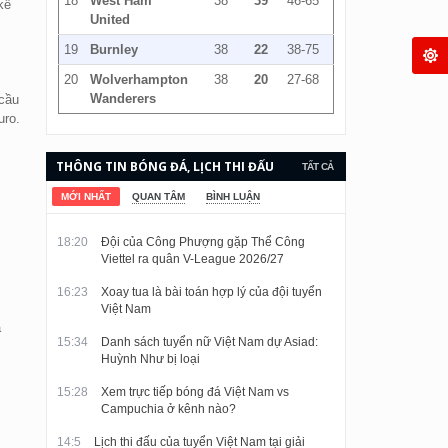
18
West Ham
38
39
46-65
kế
United
19
Burnley
38
22
38-75
20
Wolverhampton
38
20
27-68
Wanderers
 cầu
uro.
THÔNG TIN BÓNG ĐÁ, LỊCH THI ĐẤU
TẤT CẢ
VÀ KẾT QUẢ CẬP NHẬT LIÊN TỤC.
MỚI NHẤT
QUAN TÂM
BÌNH LUẬN
18:20
Đội của Công Phượng gặp Thể Công
Viettel ra quân V-League 2026/27
16:23
Xoay tua là bài toán hợp lý của đội tuyển
Việt Nam
à
15:34
Danh sách tuyển nữ Việt Nam dự Asiad:
Huỳnh Như bị loại
15:28
Xem trực tiếp bóng đá Việt Nam vs
Campuchia ở kênh nào?
14:5
Lịch thi đấu của tuyển Việt Nam tại giải