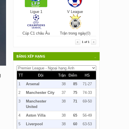
Ligue 1
V League
Cúp C1 châu Âu
Trận trong ngày
(0)
1
of
1
BẢNG XẾP HẠNG
_
g
TT
Đội
Trận
Điểm
HS
1
Arsenal
38
85
71-27
2
Manchester City
37
75
74-33
3
Manchester
38
71
69-50
United
4
Aston Villa
38
65
56-49
5
Liverpool
38
60
63-53