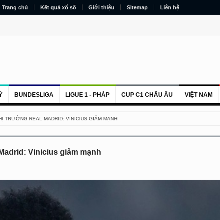
Trang chủ
Kết quả xổ số
Giới thiệu
Sitemap
Liên hệ
Ý
BUNDESLIGA
LIGUE 1 - PHÁP
CUP C1 CHÂU ÂU
VIỆT NAM
THỊ TRƯỜNG REAL MADRID: VINICIUS GIẢM MẠNH
l Madrid: Vinicius giảm mạnh