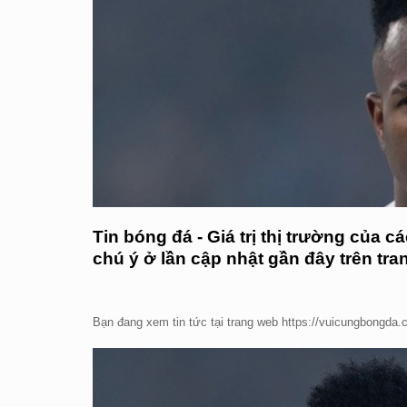
Tin bóng đá - Giá trị thị trường của 
chú ý ở lần cập nhật gần đây trên tra
Bạn đang xem tin tức tại trang web https://vuicungbongda