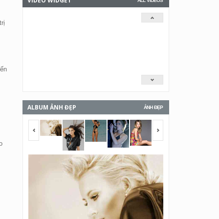
VIDEO WIDGET
ALL VIDEOS
rị
đến
ALBUM ẢNH ĐẸP
ẢNH ĐẸP
<span></span>
<span></span>
o