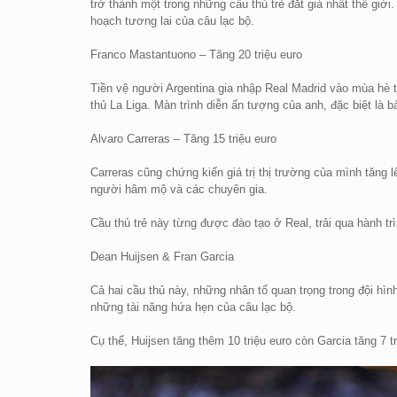
trở thành một trong những cầu thủ trẻ đắt giá nhất thế giớ
hoạch tương lai của câu lạc bộ.
Franco Mastantuono – Tăng 20 triệu euro
Tiền vệ người Argentina gia nhập Real Madrid vào mùa hè từ
thủ La Liga. Màn trình diễn ấn tượng của anh, đặc biệt là b
Alvaro Carreras – Tăng 15 triệu euro
Carreras cũng chứng kiến giá trị thị trường của mình tăng
người hâm mộ và các chuyên gia.
Cầu thủ trẻ này từng được đào tạo ở Real, trải qua hành tr
Dean Huijsen & Fran Garcia
Cả hai cầu thủ này, những nhân tố quan trọng trong đội hình 
những tài năng hứa hẹn của câu lạc bộ.
Cụ thể, Huijsen tăng thêm 10 triệu euro còn Garcia tăng 7 tr