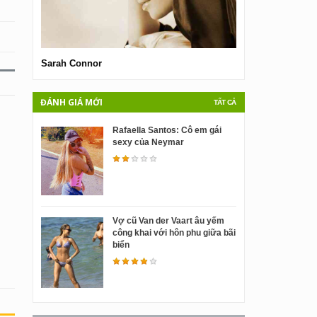
Sarah Connor
Cathy Fischer
ĐÁNH GIÁ MỚI
TẤT CẢ
Rafaella Santos: Cô em gái
sexy của Neymar
Vợ cũ Van der Vaart âu yếm
công khai với hôn phu giữa bãi
biển