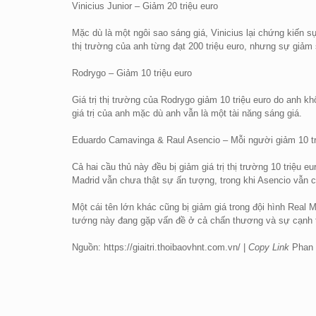
Vinicius Junior – Giảm 20 triệu euro
Mặc dù là một ngôi sao sáng giá, Vinicius lại chứng kiến sự
thị trường của anh từng đạt 200 triệu euro, nhưng sự giảm
Rodrygo – Giảm 10 triệu euro
Giá trị thị trường của Rodrygo giảm 10 triệu euro do anh 
giá trị của anh mặc dù anh vẫn là một tài năng sáng giá.
Eduardo Camavinga & Raul Asencio – Mỗi người giảm 10 tr
Cả hai cầu thủ này đều bị giảm giá trị thị trường 10 triệu
Madrid vẫn chưa thật sự ấn tượng, trong khi Asencio vẫn c
Một cái tên lớn khác cũng bị giảm giá trong đội hình Real M
tướng này đang gặp vấn đề ở cả chấn thương và sự cạnh tran
Nguồn: https://giaitri.thoibaovhnt.com.vn/ |
Copy Link
Phan 