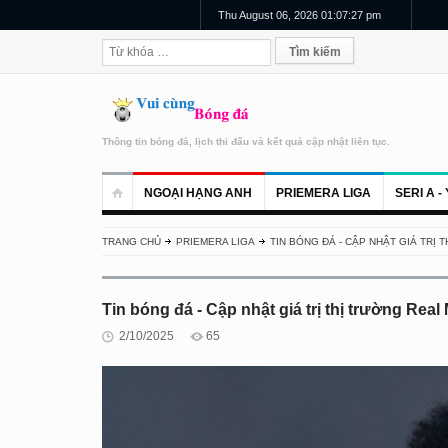
Thu August 06, 2026 01:07:28 pm
Thông tin bóng đá, lịch thi đấu và kết quả cập nhật liên tục.
NGOẠI HẠNG ANH
PRIEMERA LIGA
SERI A - 
TRANG CHỦ
PRIEMERA LIGA
TIN BÓNG ĐÁ - CẬP NHẬT GIÁ TRỊ 
Tin bóng đá - Cập nhật giá trị thị trường Rea
2/10/2025
65