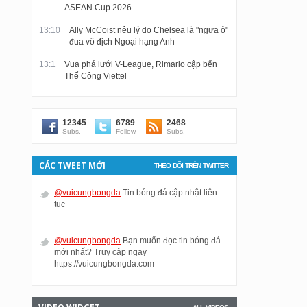
ASEAN Cup 2026
13:10
Ally McCoist nêu lý do Chelsea là "ngựa ô"
đua vô địch Ngoại hạng Anh
13:1
Vua phá lưới V-League, Rimario cập bến
Thể Công Viettel
12345
6789
2468
Subs.
Follow.
Subs.
CÁC TWEET MỚI
THEO DÕI TRÊN TWITTER
@vuicungbongda
Tin bóng đá cập nhật liên
tục
@vuicungbongda
Bạn muốn đọc tin bóng đá
mới nhất? Truy cập ngay
https://vuicungbongda.com