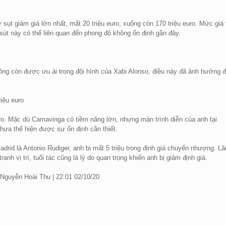
 sụt giảm giá lớn nhất, mất 20 triệu euro, xuống còn 170 triệu euro. Mức giá t
 sút này có thể liên quan đến phong độ không ổn định gần đây.
không còn được ưu ái trong đội hình của Xabi Alonso, điều này đã ảnh hưởng 
iệu euro
 euro. Mặc dù Camavinga có tiềm năng lớn, nhưng màn trình diễn của anh tại
hưa thể hiện được sự ổn định cần thiết.
adrid là Antonio Rudiger, anh bị mất 5 triệu trong định giá chuyển nhượng. Lã
h vị trí, tuổi tác cũng là lý do quan trọng khiến anh bị giảm định giá.
Nguyễn Hoài Thu | 22:01 02/10/20