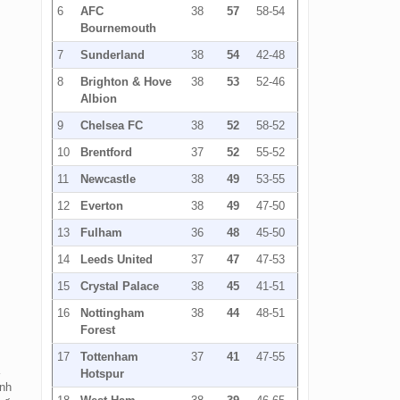
6
AFC
38
57
58-54
Bournemouth
7
Sunderland
38
54
42-48
8
Brighton & Hove
38
53
52-46
Albion
9
Chelsea FC
38
52
58-52
10
Brentford
37
52
55-52
11
Newcastle
38
49
53-55
12
Everton
38
49
47-50
13
Fulham
36
48
45-50
14
Leeds United
37
47
47-53
15
Crystal Palace
38
45
41-51
16
Nottingham
38
44
48-51
Forest
17
Tottenham
37
41
47-55
Hotspur
anh