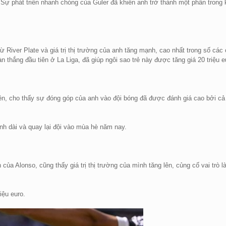
i. Sự phát triển nhanh chóng của Guler đã khiến anh trở thành một phần trong 
 River Plate và giá trị thị trường của anh tăng mạnh, cao nhất trong số các
àn thắng đầu tiên ở La Liga, đã giúp ngôi sao trẻ này được tăng giá 20 triệu e
 lên, cho thấy sự đóng góp của anh vào đội bóng đã được đánh giá cao bởi cả
ình dài và quay lại đội vào mùa hè năm nay.
của Alonso, cũng thấy giá trị thị trường của mình tăng lên, củng cố vai trò l
iệu euro.