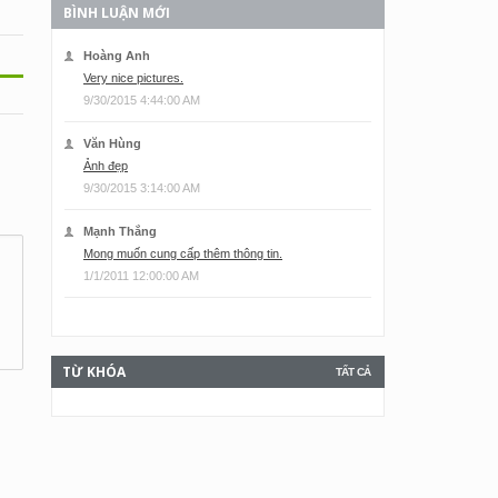
BÌNH LUẬN MỚI
Hoàng Anh
Very nice pictures.
9/30/2015 4:44:00 AM
Văn Hùng
Ảnh đẹp
9/30/2015 3:14:00 AM
Mạnh Thắng
Mong muốn cung cấp thêm thông tin.
1/1/2011 12:00:00 AM
TỪ KHÓA
TẤT CẢ