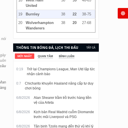
18
West Ham
38
39
46-65
United
19
Burnley
38
22
38-75
20
Wolverhampton
38
20
27-68
Wanderers
 nói
THÔNG TIN BÓNG ĐÁ, LỊCH THI ĐẤU
TẤT CẢ
ngày
VÀ KẾT QUẢ CẬP NHẬT LIÊN TỤC.
MỚI NHẤT
QUAN TÂM
BÌNH LUẬN
luôn
 cầu
0:19
Trở lại Champions League, Man Utd lập tức
nhận cảnh báo
 Man
0:7
Chicharito khuyên Haaland nâng cấp tư duy
hàng
chơi bóng
6/8/2026
Alan Shearer trầm trồ trước hàng tiền
vệ của Arteta
6/8/2026
Kịch bản Real Madrid cuỗm Diomande
trước mũi Liverpool và PSG
6/8/2026
Tân binh Tzolis mang đến thứ vũ khí lý