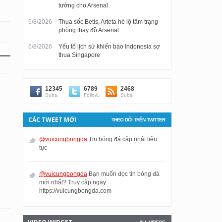
tưởng cho Arsenal
6/8/2026
Thua sốc Betis, Arteta hé lộ tâm trạng
phòng thay đồ Arsenal
6/8/2026
Yếu tố lịch sử khiến báo Indonesia sợ
thua Singapore
12345
6789
2468
Subs.
Follow.
Subs.
CÁC TWEET MỚI
THEO DÕI TRÊN TWITTER
@vuicungbongda
Tin bóng đá cập nhật liên
tục
@vuicungbongda
Bạn muốn đọc tin bóng đá
mới nhất? Truy cập ngay
https://vuicungbongda.com