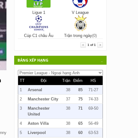
Ligue 1
V League
Cúp C1 châu Âu
Trận trong ngày
(0)
1
of
1
BẢNG XẾP HẠNG
_
n
TT
Đội
Trận
Điểm
HS
1
Arsenal
38
85
71-27
2
Manchester City
37
75
74-33
3
Manchester
38
71
69-50
United
4
Aston Villa
38
65
56-49
onny
5
Liverpool
38
60
63-53