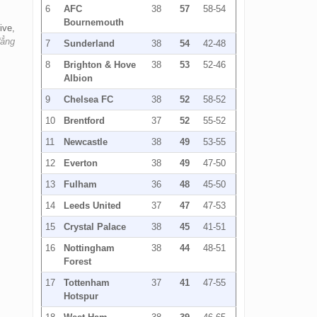
6
AFC
38
57
58-54
Bournemouth
ive,
đẳng
7
Sunderland
38
54
42-48
8
Brighton & Hove
38
53
52-46
Albion
9
Chelsea FC
38
52
58-52
10
Brentford
37
52
55-52
11
Newcastle
38
49
53-55
12
Everton
38
49
47-50
13
Fulham
36
48
45-50
14
Leeds United
37
47
47-53
15
Crystal Palace
38
45
41-51
16
Nottingham
38
44
48-51
Forest
17
Tottenham
37
41
47-55
Hotspur