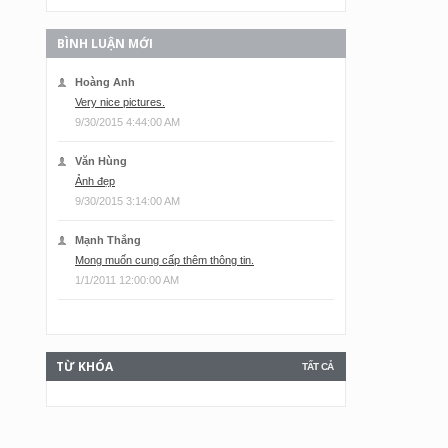
BÌNH LUẬN MỚI
Hoàng Anh
Very nice pictures.
9/30/2015 4:44:00 AM
Văn Hùng
Ảnh đẹp
9/30/2015 3:14:00 AM
Mạnh Thắng
Mong muốn cung cấp thêm thông tin.
1/1/2011 12:00:00 AM
TỪ KHÓA
TẤT CẢ