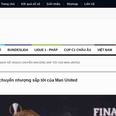
Trang chủ
Kết quả xổ số
Giới thiệu
Sitemap
Liên hệ
Ý
BUNDESLIGA
LIGUE 1 - PHÁP
CUP C1 CHÂU ÂU
VIỆT NAM
T NGAY KẾ HOẠCH CHUYỂN NHƯỢNG SẮP TỚI CỦA MAN UNITED
 chuyển nhượng sắp tới của Man United