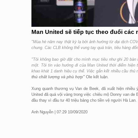
Man United sẽ tiếp tục theo đuổi các
"Mùa hè năm nay thật kỳ lạ bởi ảnh hưởng từ đại dịch COV
chung. Các CLB không thể vung tay quá trán, tiêu hàng đốn
"Tôi không bao giờ đặt cho mình mục tiêu như ghi 20 bàn 
một. Tôi tin vào hướng đi của Man United thời điểm hiện
khao khát 1 danh hiệu cụ thể. Việc gắn kết nhiều cầu thủ
thủ chất lượng và phù hợp"
Ole kết luận.
Xung quanh thương vụ Van de Beek, đã xuất hiện nhiều ý
United đã quá vội vàng trong việc chiêu mộ Donny van de 
đầu thay vì đầu tư 40 triệu bảng cho tiền vệ người Hà Lan.
Anh Nguyễn | 07:29 10/09/2020