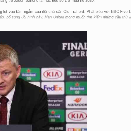
ăng trẻ Jadon Sancho là mục tiêu số 1 ở mùa hè 2020.
ng lọt vào tầm ngắm của đội chủ sân Old Trafford. Phát biểu với BBC Five L
cấp, bổ sung đội hình này. Man United mong muốn tìm kiếm những cầu thủ 