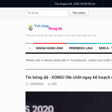
Thu August 06, 2026 09:08:09 pm
Thông tin bóng đá, lịch thi đấu và kết quả cập nhật liên tục.
NGOẠI HẠNG ANH
PRIEMERA LIGA
SERI A - 
TRANG CHỦ
NGOẠI HẠNG ANH
TIN BÓNG ĐÁ - XONG! OLE CHỐ
Tin bóng đá - XONG! Ole chốt ngay kế hoạch
10/9/2020
268