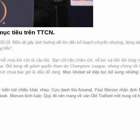
 mục tiêu trên TTCN.
ID-19. Điều đó gây ảnh hưởng rất lớn đến kế hoạch chuyển nhượng, bóng đá
g tiền"
.
mỗi mùa khi còn là cầu thủ. Bạn chỉ cần chăm chỉ, nỗ lực và tiến lên từng 
 tại. Đội bóng đã giành quyền tham dự Champions League, nhưng chúng tôi 
 mới chưa bao giờ là điều dễ dàng.
Man United sẽ tiếp tục bổ sung những
 kiến trái chiều khác nhau. Cựu danh thủ Arsenal, Paul Merson nhận định
Beek. Merson bình luận, Quỷ đỏ nên mang về sân Old Trafford một trung vệ 