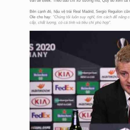
van de Beek. Theo báo chí xứ sương mù, Quỷ đỏ xem tài n
Bên cạnh đó, hậu vệ trái Real Madrid, Sergio Reguilon cũ
Ole cho hay:
"Chúng tôi luôn suy nghĩ, tìm cách để nâng 
cấp, chất lượng, có cá tính và tiêu chí phù hợp".