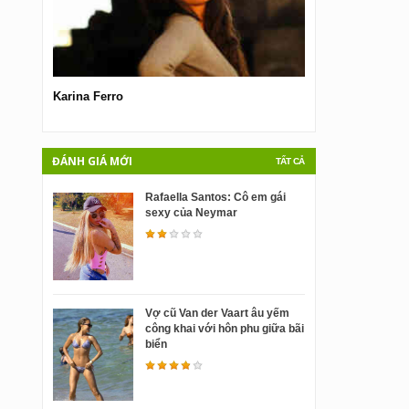
Karina Ferro
Laisa Andrioli
ĐÁNH GIÁ MỚI
TẤT CẢ
Rafaella Santos: Cô em gái
sexy của Neymar
Vợ cũ Van der Vaart âu yếm
công khai với hôn phu giữa bãi
biển