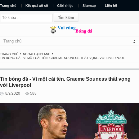
Trang chủ
Kết quả xổ số
Giới thiệu
Sitemap
Liên hệ
Trang chủ
TRANG CHỦ
NGOẠI HẠNG ANH
TIN BÓNG ĐÁ - VÌ MỘT CÁI TÊN, GRAEME SOUNESS THẤT VỌNG VỚI LIVERPOOL
Tin bóng đá - Vì một cái tên, Graeme Souness thất vọng
với Liverpool
8/9/2020
588