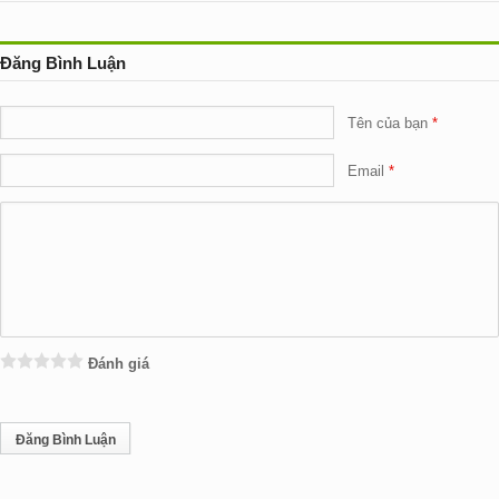
Đăng Bình Luận
Tên của bạn
Email
Đánh giá