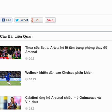
Các Bài Liên Quan
Thua sốc Betis, Arteta hé lộ tâm trạng phòng thay đồ
Arsenal
20:5
Welbeck khiến dàn sao Chelsea phấn khích
18:43
Calafiori ủng hộ Arsenal chiêu mộ Guimaraes và
Vinicius
18:2