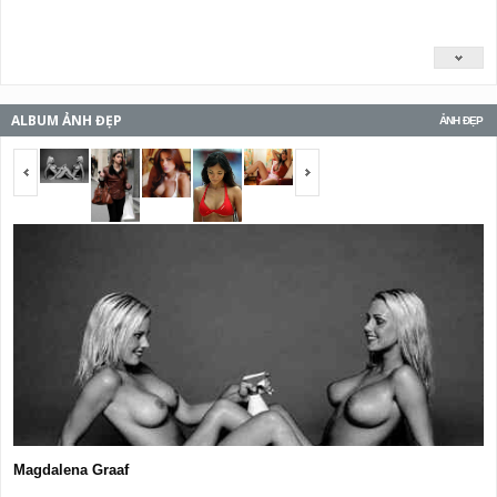
ALBUM ẢNH ĐẸP
ẢNH ĐẸP
<span></span>
<span></span>
Magdalena Graaf
C