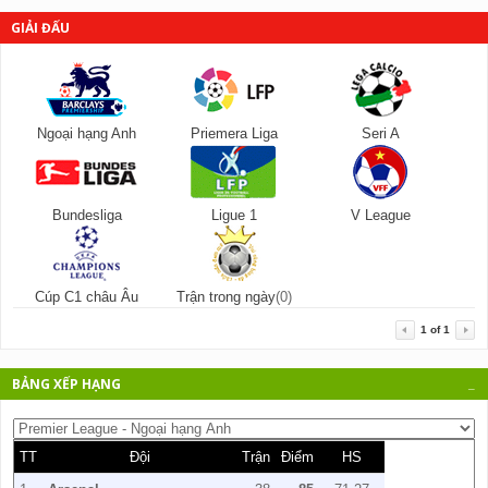
GIẢI ĐẤU
Ngoại hạng Anh
Priemera Liga
Seri A
Bundesliga
Ligue 1
V League
Cúp C1 châu Âu
Trận trong ngày
(0)
1
of
1
BẢNG XẾP HẠNG
_
TT
Đội
Trận
Điểm
HS