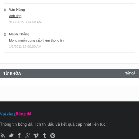
Văn Hùng
Ảnh đẹp
9/30/2015 3:14:00 AM
Mạnh Thắng
Mong muốn cung cấp thêm thông tin.
1/1/2011 12:00:00 AM
TỪ KHÓA
TẤT CẢ
Thông tin bóng đá, lịch thi đấu và kết quả cập nhật liên tục.