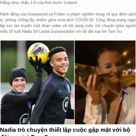
thắng nhọc nhằn 1-0 của Anh trước Iceland.
Hành động của Greenwood và Foden vi phạm nghiêm trọng về quy định cách
ly, phòng chống lây nhiễm giữa mùa dịch COVID-19. Cộng đồng mạng ngay
lập tức lan truyền một đoạn video về nội dung cuộc nói chuyện giữa người
mẫu 20 tuổi Nadia Sif Lindal Gunnarsdottir với bộ đôi sao trẻ Tam Sư.
Nadia trò chuyện thiết lập cuộc gặp mặt với bộ