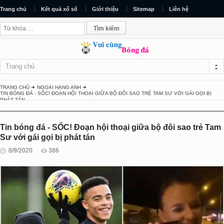
Trang chủ
Kết quả xổ số
Giới thiệu
Sitemap
Liên hệ
Trang chủ
TRANG CHỦ
NGOẠI HẠNG ANH
TIN BÓNG ĐÁ - SỐC! ĐOẠN HỘI THOẠI GIỮA BỘ ĐÔI SAO TRẺ TAM SƯ VỚI GÁI GỌI BỊ
PHÁT TÁN
Tin bóng đá - SỐC! Đoạn hội thoại giữa bộ đôi sao trẻ Tam
Sư với gái gọi bị phát tán
8/9/2020
386