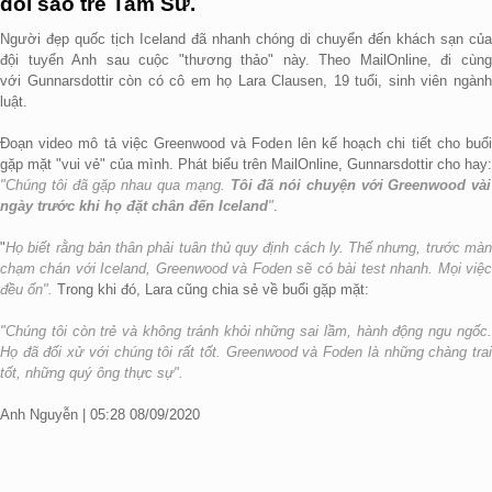
đôi sao trẻ Tam Sư.
Người đẹp quốc tịch Iceland đã nhanh chóng di chuyển đến khách sạn của
đội tuyển Anh sau cuộc "thương thảo" này. Theo MailOnline, đi cùng
với Gunnarsdottir còn có cô em họ Lara Clausen, 19 tuổi, sinh viên ngành
luật.
Đoạn video mô tả việc Greenwood và Foden lên kế hoạch chi tiết cho buổi
gặp mặt "vui vẻ" của mình. Phát biểu trên MailOnline, Gunnarsdottir cho hay:
"Chúng tôi đã gặp nhau qua mạng.
Tôi đã nói chuyện với Greenwood vài
ngày trước khi họ đặt chân đến Iceland
"
.
"
Họ biết rằng bản thân phải tuân thủ quy định cách ly. Thế nhưng, trước màn
chạm chán với Iceland, Greenwood và Foden sẽ có bài test nhanh. Mọi việc
đều ổn".
Trong khi đó, Lara cũng chia sẻ về buổi gặp mặt:
"Chúng tôi còn trẻ và không tránh khỏi những sai lầm, hành động ngu ngốc.
Họ đã đối xử với chúng tôi rất tốt. Greenwood và Foden là những chàng trai
tốt, những quý ông thực sự".
Anh Nguyễn | 05:28 08/09/2020