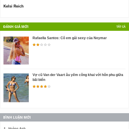
Kelsi Reich
S
ĐÁNH GIÁ MỚI
TẤT CẢ
Rafaella Santos: Cô em gái sexy của Neymar
Vợ cũ Van der Vaart âu yếm công khai với hôn phu giữa
bãi biển
BÌNH LUẬN MỚI
Hoàng Anh