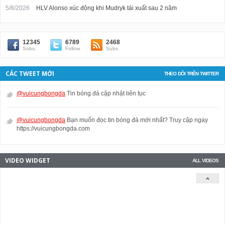
5/8/2026
HLV Alonso xúc động khi Mudryk tái xuất sau 2 năm
12345
6789
2468
Subs.
Follow.
Subs.
CÁC TWEET MỚI
THEO DÕI TRÊN TWITTER
@vuicungbongda
Tin bóng đá cập nhật liên tục
@vuicungbongda
Bạn muốn đọc tin bóng đá mới nhất? Truy cập ngay
https://vuicungbongda.com
VIDEO WIDGET
ALL VIDEOS