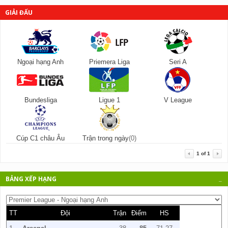
GIẢI ĐẤU
Ngoại hạng Anh
Priemera Liga
Seri A
Bundesliga
Ligue 1
V League
Cúp C1 châu Âu
Trận trong ngày
(0)
1
of
1
BẢNG XẾP HẠNG
_
TT
Đội
Trận
Điểm
HS