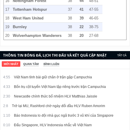
16
Nottingham Forest
38
44
48-51
17
Tottenham Hotspur
37
41
47-55
18
West Ham United
38
39
46-65
19
Burnley
38
22
38-75
20
Wolverhampton Wanderers
38
20
27-68
THÔNG TIN BÓNG ĐÁ, LỊCH THI ĐẤU VÀ KẾT QUẢ CẬP NHẬT
TẤT CẢ
LIÊN TỤC.
MỚI NHẤT
QUAN TÂM
BÌNH LUẬN
4:55
Việt Nam tính bài giữ chân ở trận gặp Campuchia
4:33
Bốn trụ cột tuyển Việt Nam tập riêng trước trận Campuchia
2:30
Newcastle chính thức bổ nhiệm HLV Matthias Jaissle
2:8
Trở lại MU, Rashford chờ ngày đối đầu HLV Ruben Amorim
1:10
Báo Indonesia lo đội nhà gục ngã trước 3 vũ khí của Singapore
0:10
Đấu Singapore, HLV Indonesia nhắc về Việt Nam