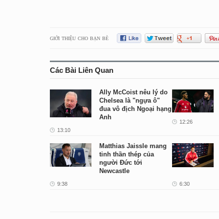
GIỚI THIỆU CHO BẠN BÈ
Các Bài Liên Quan
Ally McCoist nêu lý do
Chelsea là "ngựa ô"
đua vô địch Ngoại hạng
Anh
12:26
13:10
Matthias Jaissle mang
tinh thần thép của
người Đức tới
Newcastle
9:38
6:30