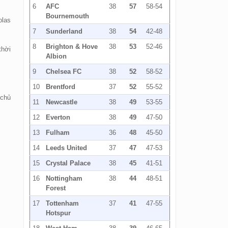
6
AFC
38
57
58-54
Bournemouth
olas
7
Sunderland
38
54
42-48
8
Brighton & Hove
38
53
52-46
thời
Albion
9
Chelsea FC
38
52
58-52
10
Brentford
37
52
55-52
 chủ
11
Newcastle
38
49
53-55
12
Everton
38
49
47-50
13
Fulham
36
48
45-50
14
Leeds United
37
47
47-53
15
Crystal Palace
38
45
41-51
16
Nottingham
38
44
48-51
Forest
17
Tottenham
37
41
47-55
Hotspur