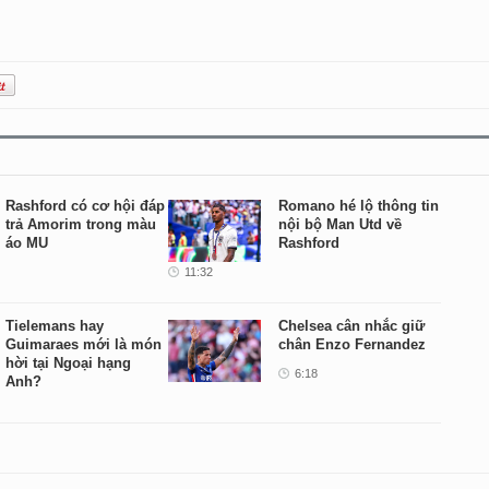
Rashford có cơ hội đáp
Romano hé lộ thông tin
trả Amorim trong màu
nội bộ Man Utd về
áo MU
Rashford
11:32
Tielemans hay
Chelsea cân nhắc giữ
Guimaraes mới là món
chân Enzo Fernandez
hời tại Ngoại hạng
6:18
Anh?