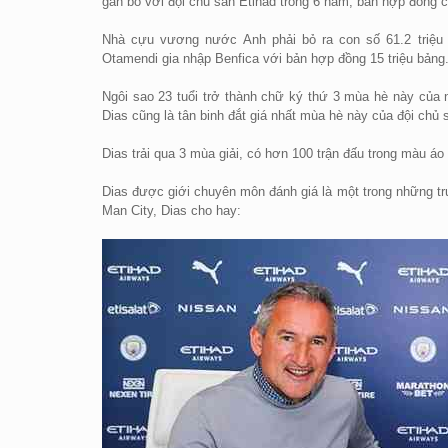
gắn bó với đội chủ sân Etihad trong 6 năm, bản hợp đồng
Nhà cựu vương nước Anh phải bỏ ra con số 61.2 triệu 
Otamendi gia nhập Benfica với bản hợp đồng 15 triệu bảng
Ngôi sao 23 tuổi trở thành chữ ký thứ 3 mùa hè này của
Dias cũng là tân binh đắt giá nhất mùa hè này của đội chủ 
Dias trải qua 3 mùa giải, có hơn 100 trận đấu trong màu á
Dias được giới chuyên môn đánh giá là một trong những tru
Man City, Dias cho hay: