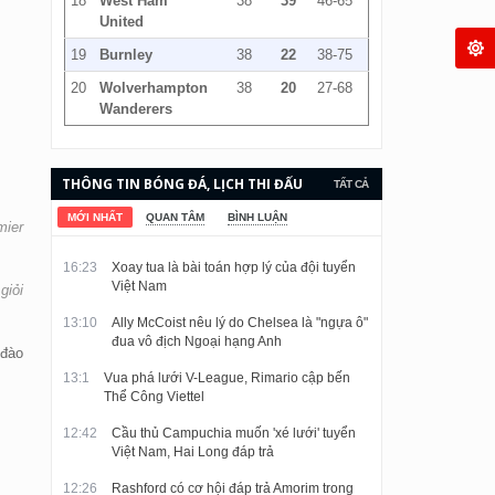
18
West Ham
38
39
46-65
United
19
Burnley
38
22
38-75
20
Wolverhampton
38
20
27-68
Wanderers
THÔNG TIN BÓNG ĐÁ, LỊCH THI ĐẤU
TẤT CẢ
VÀ KẾT QUẢ CẬP NHẬT LIÊN TỤC.
MỚI NHẤT
QUAN TÂM
BÌNH LUẬN
mier
16:23
Xoay tua là bài toán hợp lý của đội tuyển
Việt Nam
giỏi
13:10
Ally McCoist nêu lý do Chelsea là "ngựa ô"
đua vô địch Ngoại hạng Anh
 đào
13:1
Vua phá lưới V-League, Rimario cập bến
Thể Công Viettel
12:42
Cầu thủ Campuchia muốn 'xé lưới' tuyển
Việt Nam, Hai Long đáp trả
12:26
Rashford có cơ hội đáp trả Amorim trong