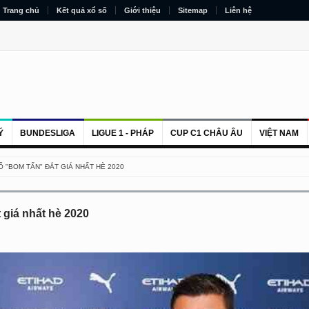
Trang chủ
Kết quả xổ số
Giới thiệu
Sitemap
Liên hệ
Ý
BUNDESLIGA
LIGUE 1 - PHÁP
CUP C1 CHÂU ÂU
VIỆT NAM
Ố "BOM TẤN" ĐẮT GIÁ NHẤT HÈ 2020
 giá nhất hè 2020