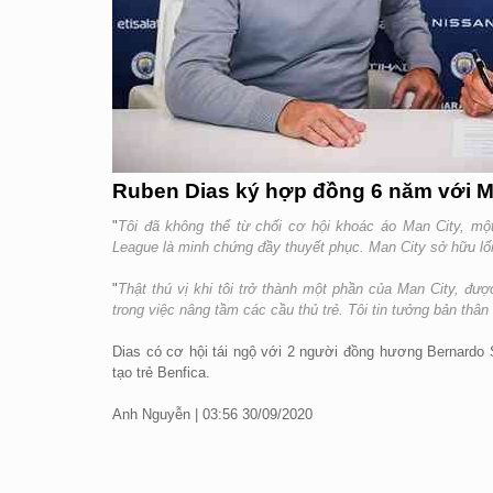
Ruben Dias ký hợp đồng 6 năm với Ma
"
Tôi đã không thể từ chối cơ hội khoác áo Man City, mộ
League là minh chứng đầy thuyết phục. Man City sở hữu lối 
"
Thật thú vị khi tôi trở thành một phần của Man City, đư
trong việc nâng tầm các cầu thủ trẻ. Tôi tin tưởng bản thâ
Dias có cơ hội tái ngộ với 2 người đồng hương Bernardo S
tạo trẻ Benfica.
Anh Nguyễn | 03:56 30/09/2020