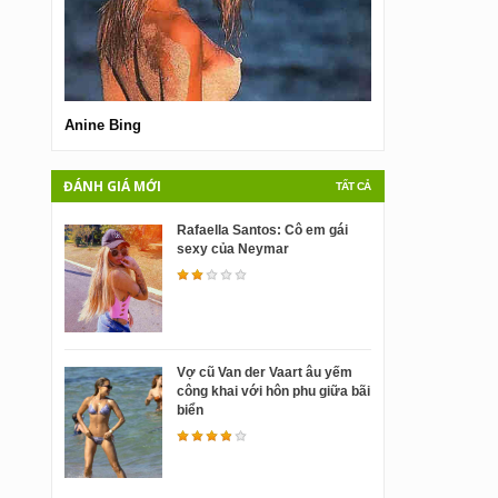
Anine Bing
Sarah Brandner
ĐÁNH GIÁ MỚI
TẤT CẢ
Rafaella Santos: Cô em gái
sexy của Neymar
Vợ cũ Van der Vaart âu yếm
công khai với hôn phu giữa bãi
biển