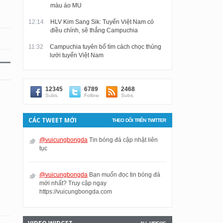
màu áo MU
12:14
HLV Kim Sang Sik: Tuyển Việt Nam có
điều chỉnh, sẽ thắng Campuchia
11:32
Campuchia tuyên bố tìm cách chọc thủng
lưới tuyển Việt Nam
12345
6789
2468
Subs.
Follow.
Subs.
CÁC TWEET MỚI
THEO DÕI TRÊN TWITTER
@vuicungbongda
Tin bóng đá cập nhật liên
tục
@vuicungbongda
Bạn muốn đọc tin bóng đá
mới nhất? Truy cập ngay
https://vuicungbongda.com