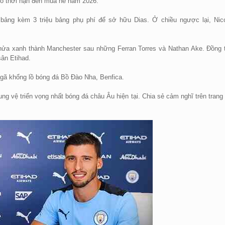
 có thời hạn đến mùa hè năm 2026.
bảng kèm 3 triệu bảng phụ phí để sở hữu Dias. Ở chiều ngược lại, Nic
.
 nửa xanh thành Manchester sau những Ferran Torres và Nathan Ake. Đồng 
sân Etihad.
o gã khổng lồ bóng đá Bồ Đào Nha, Benfica.
ng vệ triển vọng nhất bóng đá châu Âu hiện tại. Chia sẻ cảm nghĩ trên trang