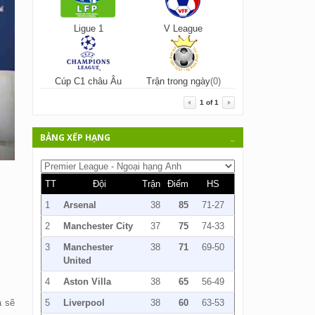
Ligue 1
V League
Cúp C1 châu Âu
Trận trong ngày
(0)
1
of
1
BẢNG XẾP HẠNG
_
TT
Đội
Trận
Điểm
HS
1
Arsenal
38
85
71-27
2
Manchester City
37
75
74-33
3
Manchester
38
71
69-50
United
4
Aston Villa
38
65
56-49
a sẽ
5
Liverpool
38
60
63-53