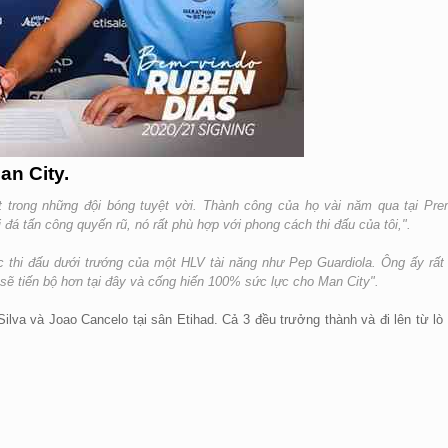
n City.
t trong những đội bóng tuyệt vời. Thành công của họ vài năm qua tại Pre
đá tấn công quyến rũ, nó rất phù hợp với phong cách thi đấu của tôi,".
ợc thi đấu dưới trướng của một HLV tài năng như Pep Guardiola. Ông ấy rất 
n sẽ tiến bộ hơn tại đây và cống hiến 100% sức lực cho Man City".
ilva và Joao Cancelo tại sân Etihad. Cả 3 đều trưởng thành và đi lên từ lò