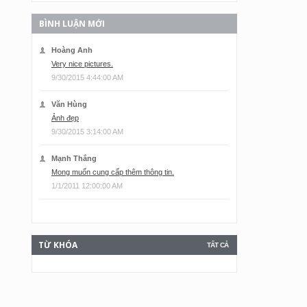
BÌNH LUẬN MỚI
Hoàng Anh
Very nice pictures.
9/30/2015 4:44:00 AM
Văn Hùng
Ảnh đẹp
9/30/2015 3:14:00 AM
Mạnh Thắng
Mong muốn cung cấp thêm thông tin.
1/1/2011 12:00:00 AM
TỪ KHÓA
TẤT CẢ