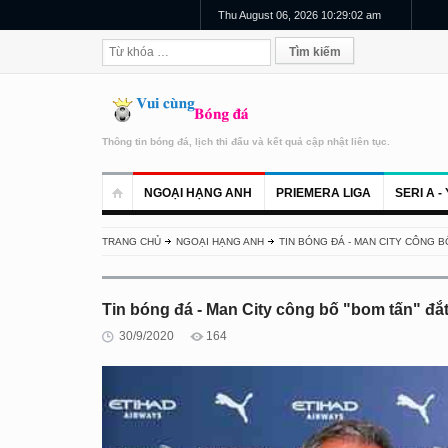
Thu August 06, 2026 10:29:02 am
Thông tin bóng đá, lịch thi đấu và kết quả cập nhật liên tục.
NGOẠI HẠNG ANH
PRIEMERA LIGA
SERI A - 
TRANG CHỦ
NGOẠI HẠNG ANH
TIN BÓNG ĐÁ - MAN CITY CÔNG B
Tin bóng đá - Man City công bố "bom tấn" đắt
30/9/2020
164