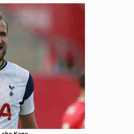
 cho Kane.