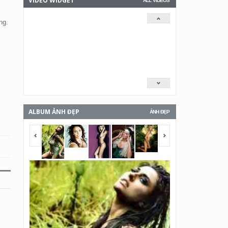
VIDEO WIDGET
ALL VIDEOS
ng.
ALBUM ẢNH ĐẸP
ẢNH ĐẸP
<span></span>
<span></span>