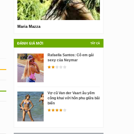
Maria Mazza
Christine Bleakley
ĐÁNH GIÁ MỚI
TẤT CẢ
Rafaella Santos: Cô em gái
sexy của Neymar
Vợ cũ Van der Vaart âu yếm
công khai với hôn phu giữa bãi
biển