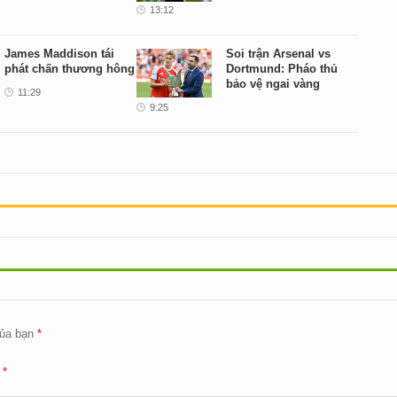
13:12
James Maddison tái
Soi trận Arsenal vs
phát chấn thương hông
Dortmund: Pháo thủ
bảo vệ ngai vàng
11:29
9:25
ủa bạn