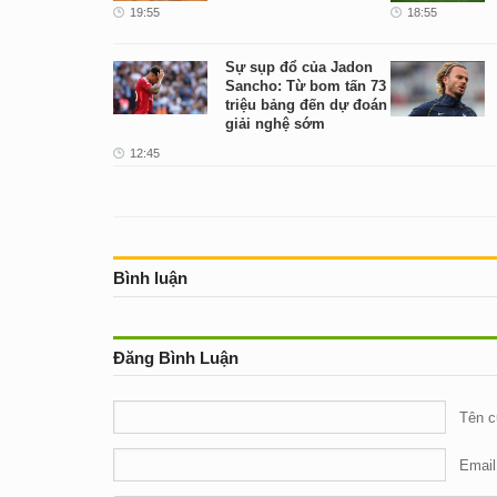
19:55
18:55
Sự sụp đổ của Jadon
Sancho: Từ bom tấn 73
triệu bảng đến dự đoán
giải nghệ sớm
12:45
Bình luận
Đăng Bình Luận
Tên c
Email