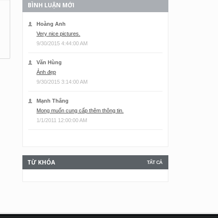
BÌNH LUẬN MỚI
Hoàng Anh
Very nice pictures.
9/30/2015 4:44:00 AM
Văn Hùng
Ảnh đẹp
9/30/2015 3:14:00 AM
Mạnh Thắng
Mong muốn cung cấp thêm thông tin.
1/1/2011 12:00:00 AM
TỪ KHÓA
TẤT CẢ