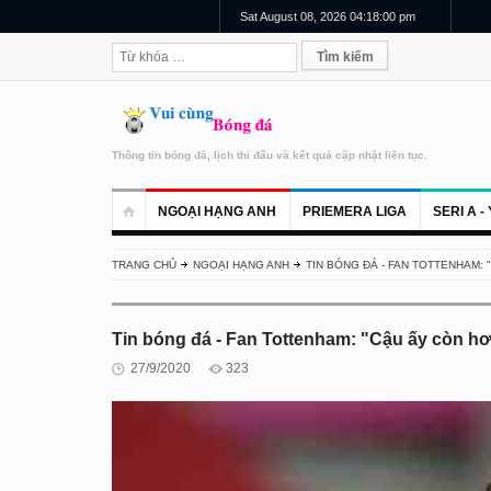
Sat August 08, 2026 04:18:01 pm
Thông tin bóng đá, lịch thi đấu và kết quả cập nhật liên tục.
NGOẠI HẠNG ANH
PRIEMERA LIGA
SERI A - 
TRANG CHỦ
NGOẠI HẠNG ANH
TIN BÓNG ĐÁ - FAN TOTTENHAM:
Tin bóng đá - Fan Tottenham: "Cậu ấy còn h
27/9/2020
323