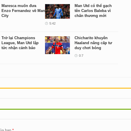
Maresca muốn đưa
Man Utd có thể gạch
Enzo Fernandez về Man
tên Carlos Baleba vì
City
chấn thương mới
5:42
Trở lại Champions
Chicharito khuyên
League, Man Utd lập
Haaland nâng cấp tư
tức nhận cảnh báo
duy chơi bóng
0:7
ủa bạn