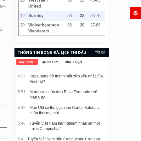
18
West Ham
38
39
46-65
giải
United
19
Burnley
38
22
38-75
20
Wolverhampton
38
20
27-68
ọ
Wanderers
THÔNG TIN BÓNG ĐÁ, LỊCH THI ĐẤU
TẤT CẢ
VÀ KẾT QUẢ CẬP NHẬT LIÊN TỤC.
MỚI NHẤT
QUAN TÂM
BÌNH LUẬN
6:27
Kepa đang trở thành mắt xích yếu nhất của
Arsenal?
5:51
Maresca muốn đưa Enzo Fernandez về
Man City
5:42
Man Utd có thể gạch tên Carlos Baleba vì
chấn thương mới
5:40
Tuyển Việt Nam thử nghiệm nhân sự mới
trước Campuchia?
5:4
Tuyển Việt Nam đấu Campuchia: Cơn đau