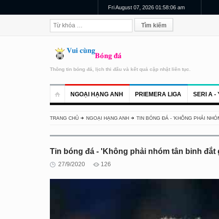
Fri August 07, 2026 01:58:07 am
Thông tin bóng đá, lịch thi đấu và kết quả cập nhật liên tục.
NGOẠI HẠNG ANH
PRIEMERA LIGA
SERI A - 
TRANG CHỦ
NGOẠI HẠNG ANH
TIN BÓNG ĐÁ - 'KHÔNG PHẢI NHÓ
Tin bóng đá - 'Không phải nhóm tân binh đắt 
27/9/2020
126