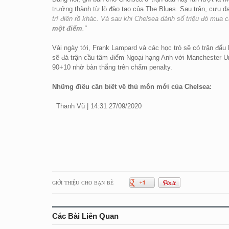
trưởng thành từ lò đào tạo của The Blues. Sau trận, cựu da
trí điên rồ khác. Và sau khi Chelsea dành số triệu đó mua 
một điểm
."
Vài ngày tới, Frank Lampard và các học trò sẽ có trận đấu
sẽ đá trận cầu tâm điểm Ngoại hạng Anh với Manchester Uni
90+10 nhờ bàn thắng trên chấm penalty.
Những điều cần biết về thủ môn mới của Chelsea:
Thanh Vũ | 14:31 27/09/2020
GIỚI THIỆU CHO BẠN BÈ
Các Bài Liên Quan