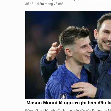
để có 1 điểm mang về nhà.
Mason Mount là người ghi bàn đầu ti
Đáng nói, ghi bàn cho Chelsea ở trận đấu này lần lượt l