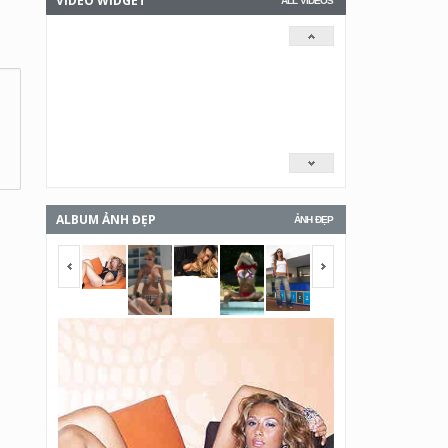
VIDEO WIDGET
ALL VIDEOS
ALBUM ẢNH ĐẸP
ẢNH ĐẸP
<span></span>
<span></span>