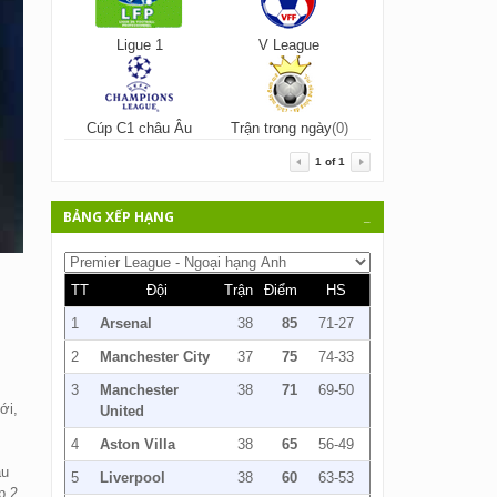
Ligue 1
V League
Cúp C1 châu Âu
Trận trong ngày
(0)
1
of
1
BẢNG XẾP HẠNG
_
TT
Đội
Trận
Điểm
HS
1
Arsenal
38
85
71-27
2
Manchester City
37
75
74-33
3
Manchester
38
71
69-50
ới,
United
4
Aston Villa
38
65
56-49
au
5
Liverpool
38
60
63-53
p 2