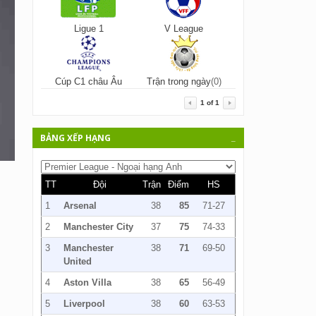
Ligue 1
V League
Cúp C1 châu Âu
Trận trong ngày
(0)
1
of
1
BẢNG XẾP HẠNG
_
TT
Đội
Trận
Điểm
HS
1
Arsenal
38
85
71-27
2
Manchester City
37
75
74-33
3
Manchester
38
71
69-50
United
4
Aston Villa
38
65
56-49
5
Liverpool
38
60
63-53