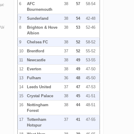
6
AFC
38
57
58-54
hục
Bournemouth
7
Sunderland
38
54
42-48
Với
8
Brighton & Hove
38
53
52-46
Albion
9
Chelsea FC
38
52
58-52
10
Brentford
37
52
55-52
11
Newcastle
38
49
53-55
12
Everton
38
49
47-50
13
Fulham
36
48
45-50
14
Leeds United
37
47
47-53
15
Crystal Palace
38
45
41-51
16
Nottingham
38
44
48-51
Forest
17
Tottenham
37
41
47-55
Hotspur