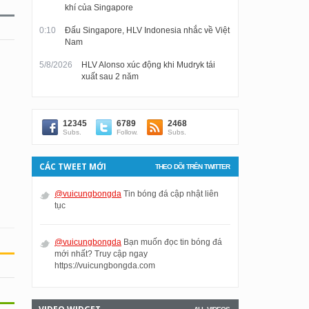
khí của Singapore
0:10
Đấu Singapore, HLV Indonesia nhắc về Việt
Nam
5/8/2026
HLV Alonso xúc động khi Mudryk tái
xuất sau 2 năm
12345
6789
2468
Subs.
Follow.
Subs.
CÁC TWEET MỚI
THEO DÕI TRÊN TWITTER
@vuicungbongda
Tin bóng đá cập nhật liên
tục
@vuicungbongda
Bạn muốn đọc tin bóng đá
mới nhất? Truy cập ngay
https://vuicungbongda.com