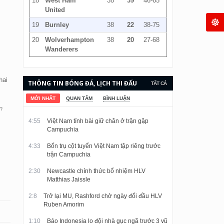
18
West Ham
38
39
46-65
United
19
Burnley
38
22
38-75
20
Wolverhampton
38
20
27-68
Wanderers
hai
THÔNG TIN BÓNG ĐÁ, LỊCH THI ĐẤU
TẤT CẢ
VÀ KẾT QUẢ CẬP NHẬT LIÊN TỤC.
MỚI NHẤT
QUAN TÂM
BÌNH LUẬN
n
4:55
Việt Nam tính bài giữ chân ở trận gặp
Campuchia
4:33
Bốn trụ cột tuyển Việt Nam tập riêng trước
trận Campuchia
2:30
Newcastle chính thức bổ nhiệm HLV
Matthias Jaissle
2:8
Trở lại MU, Rashford chờ ngày đối đầu HLV
Ruben Amorim
1:10
Báo Indonesia lo đội nhà gục ngã trước 3 vũ