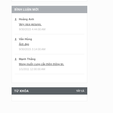
BÌNH LUẬN MỚI
Hoàng Anh
Very nice pictures.
9/30/2015 4:44:00 AM
Văn Hùng
Ảnh đẹp
9/30/2015 3:14:00 AM
Mạnh Thắng
Mong muốn cung cấp thêm thông tin.
1/1/2011 12:00:00 AM
TỪ KHÓA
TẤT CẢ