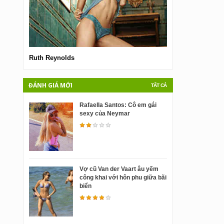
Ruth Reynolds
Jelena Karleusa
ĐÁNH GIÁ MỚI
TẤT CẢ
Rafaella Santos: Cô em gái
sexy của Neymar
Vợ cũ Van der Vaart âu yếm
công khai với hôn phu giữa bãi
biển