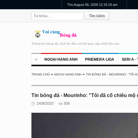
Thu August 06, 2026 12:16:20 am
Thông tin bóng đá, lịch thi đấu và kết quả cập nhật liên tục.
NGOẠI HẠNG ANH
PRIEMERA LIGA
SERI A - 
TRANG CHỦ
NGOẠI HẠNG ANH
TIN BÓNG ĐÁ - MOURINHO: "TÔI 
Tin bóng đá - Mourinho: "Tôi đã cố chiêu mộ
24/9/2020
306