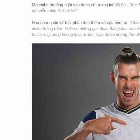
Mourinho tin rằng ngôi sao đang có tương lai bất ổn - Dele A
với viễn cảnh Dele ở lại."
Nhà cầm quân 57 tuổi phân tích thêm về cậu học trò:
"Chún
nhiều thăng trầm. Dele có những giai đoạn thăng hoa và cũ
tôi lúc này cũng không khác trước. Cậu ấy có những thời đ