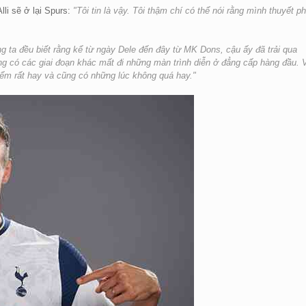
lli sẽ ở lại Spurs:
"Tôi tin là vậy. Tôi thậm chí có thể nói rằng mình thuyết p
g ta đều biết rằng kể từ ngày Dele đến đây từ MK Dons, cậu ấy đã trải qua
ng có các giai đoạn khác mất đi những màn trình diễn ở đẳng cấp hàng đầu. 
iểm rất hay và cũng có những lúc không quá hay."