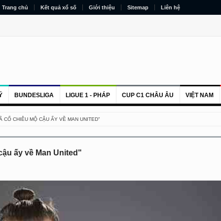
Trang chủ
Kết quả xổ số
Giới thiệu
Sitemap
Liên hệ
Ý
BUNDESLIGA
LIGUE 1 - PHÁP
CUP C1 CHÂU ÂU
VIỆT NAM
ĐÃ CỐ CHIÊU MỘ CẬU ẤY VỀ MAN UNITED"
 cậu ấy về Man United"