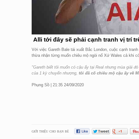
Alli tới đây sẽ phải cạnh tranh vị trí 
Với việc Gareth Bale tái xuất Bắc London, cuộc cạnh tranh v
thừa nhận từng muốn chiêu mộ ngòi nổ Xứ Wales cả khi còn
"Gareth biết tôi muốn có cậu ấy tại Real nhưng mùa giải đó 
của 1 kỳ chuyển nhượng,
tôi đã cố chiêu mộ cậu ấy về M
Phụng Sồ | 21:35 24/09/2020
GIỚI THIỆU CHO BẠN BÈ