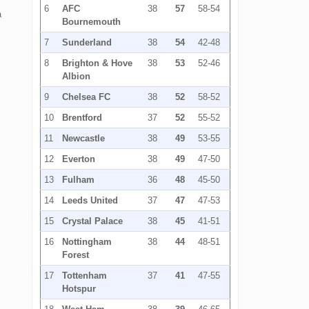
6
AFC
38
57
58-54
à
Bournemouth
7
Sunderland
38
54
42-48
8
Brighton & Hove
38
53
52-46
Albion
9
Chelsea FC
38
52
58-52
10
Brentford
37
52
55-52
11
Newcastle
38
49
53-55
12
Everton
38
49
47-50
13
Fulham
36
48
45-50
14
Leeds United
37
47
47-53
15
Crystal Palace
38
45
41-51
16
Nottingham
38
44
48-51
Forest
17
Tottenham
37
41
47-55
Hotspur