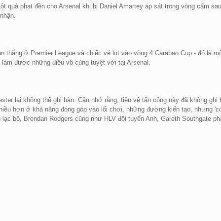
một quả phạt đền cho Arsenal khi bị Daniel Amartey áp sát trong vòng cấm sa
 nhận.
oàn thắng ở Premier League và chiếc vé lọt vào vòng 4 Carabao Cup - đó là m
ã làm được những điều vô cùng tuyệt vời tại Arsenal.
er lại không thể ghi bàn. Cần nhớ rằng, tiền vệ tấn công này đã không ghi 
iều hơn ở khả năng đóng góp vào lối chơi, những đường kiến tạo, nhưng 'c
 lạc bộ, Brendan Rodgers cũng như HLV đội tuyển Anh, Gareth Southgate ph