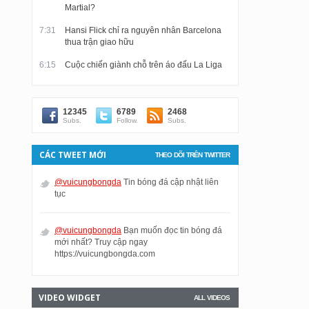
Martial?
7:31
Hansi Flick chỉ ra nguyên nhân Barcelona
thua trận giao hữu
6:15
Cuộc chiến giành chỗ trên áo đấu La Liga
12345
6789
2468
Subs.
Follow.
Subs.
CÁC TWEET MỚI
THEO DÕI TRÊN TWITTER
@vuicungbongda
Tin bóng đá cập nhật liên
tục
@vuicungbongda
Bạn muốn đọc tin bóng đá
mới nhất? Truy cập ngay
https://vuicungbongda.com
VIDEO WIDGET
ALL VIDEOS