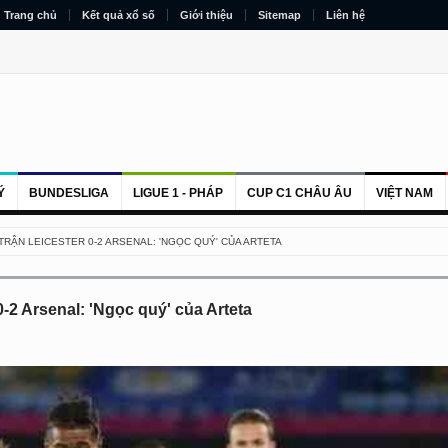
Trang chủ
Kết quả xổ số
Giới thiệu
Sitemap
Liên hệ
Ý
BUNDESLIGA
LIGUE 1 - PHÁP
CUP C1 CHÂU ÂU
VIỆT NAM
 TRẬN LEICESTER 0-2 ARSENAL: 'NGỌC QUÝ' CỦA ARTETA
0-2 Arsenal: 'Ngọc quý' của Arteta