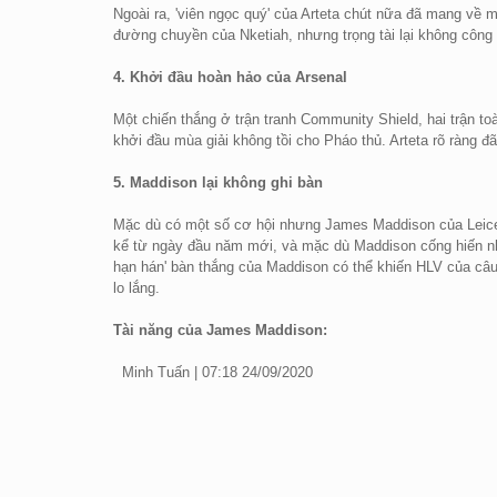
Ngoài ra, 'viên ngọc quý' của Arteta chút nữa đã mang về 
đường chuyền của Nketiah, nhưng trọng tài lại không công
4. Khởi đầu hoàn hảo của Arsenal
Một chiến thắng ở trận tranh Community Shield, hai trận t
khởi đầu mùa giải không tồi cho Pháo thủ. Arteta rõ ràng đ
5. Maddison lại không ghi bàn
Mặc dù có một số cơ hội nhưng James Maddison của Leicest
kể từ ngày đầu năm mới, và mặc dù Maddison cống hiến nh
hạn hán' bàn thắng của Maddison có thể khiến HLV của câu
lo lắng.
Tài năng của James Maddison:
Minh Tuấn | 07:18 24/09/2020