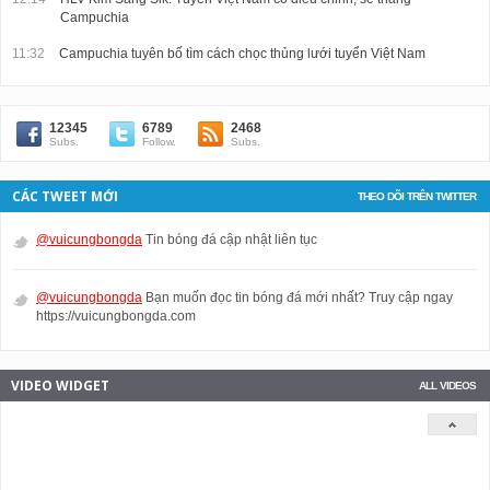
Campuchia
11:32
Campuchia tuyên bố tìm cách chọc thủng lưới tuyển Việt Nam
12345
6789
2468
Subs.
Follow.
Subs.
CÁC TWEET MỚI
THEO DÕI TRÊN TWITTER
@vuicungbongda
Tin bóng đá cập nhật liên tục
@vuicungbongda
Bạn muốn đọc tin bóng đá mới nhất? Truy cập ngay
https://vuicungbongda.com
VIDEO WIDGET
ALL VIDEOS