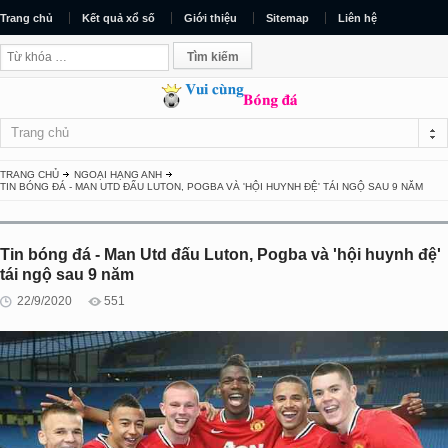
Trang chủ
Kết quả xổ số
Giới thiệu
Sitemap
Liên hệ
Trang chủ
TRANG CHỦ
NGOẠI HẠNG ANH
TIN BÓNG ĐÁ - MAN UTD ĐẤU LUTON, POGBA VÀ 'HỘI HUYNH ĐỆ' TÁI NGỘ SAU 9 NĂM
Tin bóng đá - Man Utd đấu Luton, Pogba và 'hội huynh đệ'
tái ngộ sau 9 năm
22/9/2020
551