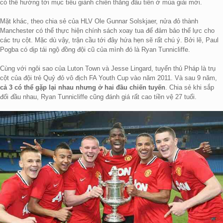
có thể hướng tới mục tiêu giành chiến thắng đầu tiên ở mùa giải mới.
Mặt khác, theo chia sẻ của HLV Ole Gunnar Solskjaer, nửa đỏ thành
Manchester có thể thực hiện chính sách xoay tua để đảm bảo thể lực cho
các trụ cột. Mặc dù vậy, trận cầu tới đây hứa hẹn sẽ rất chú ý. Bởi lẽ, Paul
Pogba có dịp tái ngộ đồng đội cũ của mình đó là Ryan Tunnicliffe.
Cùng với ngôi sao của Luton Town và Jesse Lingard, tuyển thủ Pháp là trụ
cột của đội trẻ Quỷ đỏ vô địch FA Youth Cup vào năm 2011. Và sau 9 năm,
cả 3 có thể gặp lại nhau nhưng ở hai đầu chiến tuyến
. Chia sẻ khi sắp
đối đầu nhau, Ryan Tunnicliffe cũng đánh giá rất cao tiền vệ 27 tuổi.