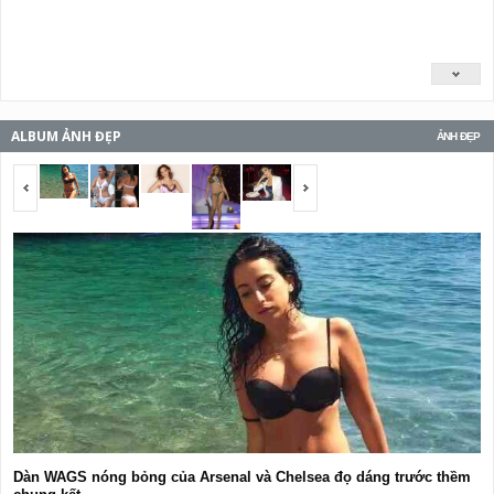
ALBUM ẢNH ĐẸP
ẢNH ĐẸP
<span></span>
<span></span>
Dàn WAGS nóng bỏng của Arsenal và Chelsea đọ dáng trước thềm
S