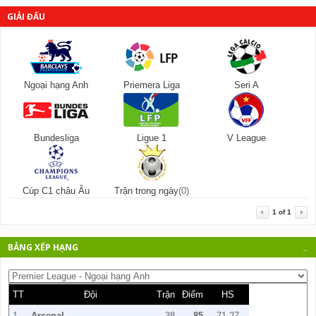
GIẢI ĐẤU
Ngoại hạng Anh
Priemera Liga
Seri A
Bundesliga
Ligue 1
V League
Cúp C1 châu Âu
Trận trong ngày
(0)
1
of
1
BẢNG XẾP HẠNG
_
TT
Đội
Trận
Điểm
HS
1
Arsenal
38
85
71-27