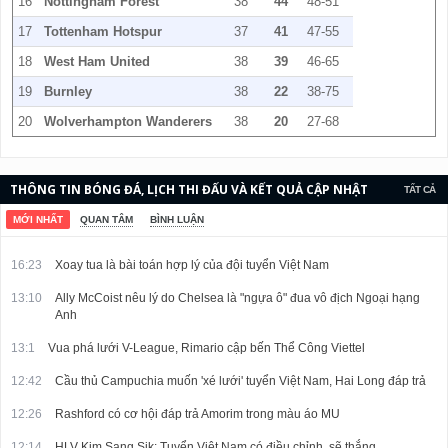
16
Nottingham Forest
38
44
48-51
17
Tottenham Hotspur
37
41
47-55
18
West Ham United
38
39
46-65
19
Burnley
38
22
38-75
20
Wolverhampton Wanderers
38
20
27-68
THÔNG TIN BÓNG ĐÁ, LỊCH THI ĐẤU VÀ KẾT QUẢ CẬP NHẬT
TẤT CẢ
LIÊN TỤC.
MỚI NHẤT
QUAN TÂM
BÌNH LUẬN
16:23
Xoay tua là bài toán hợp lý của đội tuyển Việt Nam
13:10
Ally McCoist nêu lý do Chelsea là "ngựa ô" đua vô địch Ngoại hạng
Anh
13:1
Vua phá lưới V-League, Rimario cập bến Thể Công Viettel
12:42
Cầu thủ Campuchia muốn 'xé lưới' tuyển Việt Nam, Hai Long đáp trả
12:26
Rashford có cơ hội đáp trả Amorim trong màu áo MU
12:14
HLV Kim Sang Sik: Tuyển Việt Nam có điều chỉnh, sẽ thắng