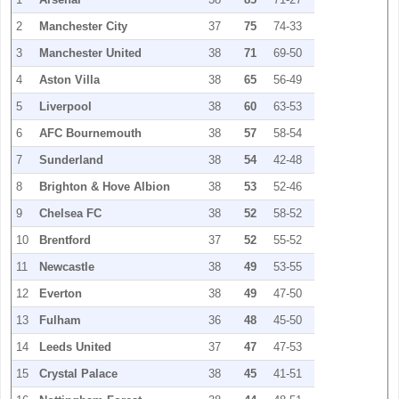
2
Manchester City
37
75
74-33
3
Manchester United
38
71
69-50
4
Aston Villa
38
65
56-49
5
Liverpool
38
60
63-53
6
AFC Bournemouth
38
57
58-54
7
Sunderland
38
54
42-48
8
Brighton & Hove Albion
38
53
52-46
9
Chelsea FC
38
52
58-52
10
Brentford
37
52
55-52
11
Newcastle
38
49
53-55
12
Everton
38
49
47-50
13
Fulham
36
48
45-50
14
Leeds United
37
47
47-53
15
Crystal Palace
38
45
41-51