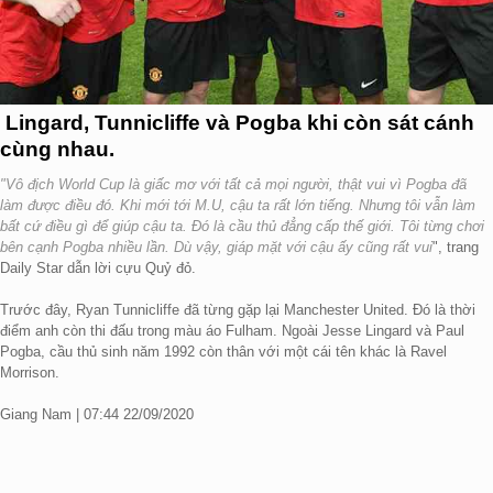
Lingard, Tunnicliffe và Pogba khi còn sát cánh
cùng nhau.
"Vô địch World Cup là giấc mơ với tất cả mọi người, thật vui vì Pogba đã
làm được điều đó. Khi mới tới M.U, cậu ta rất lớn tiếng. Nhưng tôi vẫn làm
bất cứ điều gì để giúp cậu ta. Đó là cầu thủ đẳng cấp thế giới. Tôi từng chơi
bên cạnh Pogba nhiều lần. Dù vậy, giáp mặt với cậu ấy cũng rất vui
", trang
Daily Star dẫn lời cựu Quỷ đỏ.
Trước đây, Ryan Tunnicliffe đã từng gặp lại Manchester United. Đó là thời
điểm anh còn thi đấu trong màu áo Fulham. Ngoài Jesse Lingard và Paul
Pogba, cầu thủ sinh năm 1992 còn thân với một cái tên khác là Ravel
Morrison.
Giang Nam | 07:44 22/09/2020