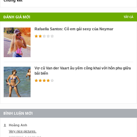
chung kết
ĐÁNH GIÁ MỚI
TẤT CẢ
Rafaella Santos: Cô em gái sexy của Neymar
Vợ cũ Van der Vaart âu yếm công khai với hôn phu giữa
bãi biển
BÌNH LUẬN MỚI
Hoàng Anh
Very nice pictures.