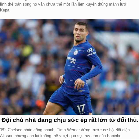
lĩnh thế trận song họ vẫn chưa thể một lần làm xuyên thủng mành lưới
Kepa.
Đội chủ nhà đang chịu sức ép rất lớn từ đối thủ.
19':
Chelsea phản công nhanh, Timo Werner đứng trước cơ hội đối diện
Alisson nhưng anh lại không thể vượt qua sự truy cản của Fabinho.