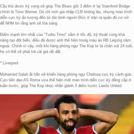
Cầu thủ được kỳ vọng sẽ giúp The Blues giữ 3 điểm ở lại Stamford Bridge
chính là Timo Werner. Dù chỉ mới gia nhập CLB không lâu, nhưng màn trình
diễn cực kỳ ấn tượng đến từ tân binh người Đức ở trận ra quân đủ cơ sở
để NHM tin rằng anh sẽ tỏa sáng.
Điểm mạnh lớn nhất của "Turbo Timo" nằm ở tốc độ, kỹ thuật cùng khả
năng tạo đột biến, điều đã được anh thể hiện trong màu áo RB Leipzig năm
ngoái. Chính vì vậy, một khi hàng phòng ngự The Kop lơ là chân sút 24 tuổi,
họ có thể sẽ phải trả cái giá rất đắt.
* Liverpool
Mohamed Salah ắt hẳn sẽ khiến hàng phòng ngự Chelsea cực kỳ cảnh giác.
Cựu tiền đạo AS Roma vừa thể hiện một màn trình diễn cực kỳ đẳng cấp ở
tuần trước, giúp The Kop nhọc nhằn giành 3 điểm trước Leeds United.