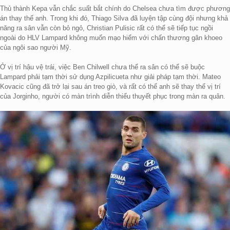
Thủ thành Kepa vẫn chắc suất bắt chính do Chelsea chưa tìm được phương
án thay thế anh. Trong khi đó, Thiago Silva đã luyện tập cùng đội nhưng khả
năng ra sân vẫn còn bỏ ngỏ, Christian Pulisic rất có thể sẽ tiếp tục ngồi
ngoài do HLV Lampard không muốn mạo hiểm với chấn thương gân khoeo
của ngôi sao người Mỹ.
Ở vị trí hậu vệ trái, việc Ben Chilwell chưa thể ra sân có thể sẽ buộc
Lampard phải tạm thời sử dụng Azpilicueta như giải pháp tạm thời. Mateo
Kovacic cũng đã trở lại sau án treo giò, và rất có thể anh sẽ thay thế vị trí
của Jorginho, người có màn trình diễn thiếu thuyết phục trong màn ra quân.