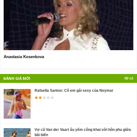
Anastasia Kosenkova
V
n
ĐÁNH GIÁ MỚI
TẤT CẢ
Rafaella Santos: Cô em gái sexy của Neymar
Vợ cũ Van der Vaart âu yếm công khai với hôn phu giữa
bãi biển