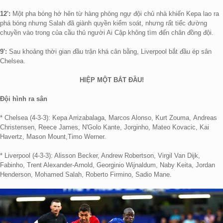
12':
Một pha bóng hớ hên từ hàng phòng ngự đội chủ nhà khiến Kepa lao ra
phá bóng nhưng Salah đã giành quyền kiểm soát, nhưng rất tiếc đường
chuyền vào trong của cầu thủ người Ai Cập không tìm đến chân đồng đội.
9':
Sau khoảng thời gian đầu trận khá cân bằng, Liverpool bắt đầu ép sân
Chelsea.
HIỆP MỘT BẮT ĐẦU!
Đội hình ra sân
* Chelsea (4-3-3): Kepa Arrizabalaga, Marcos Alonso, Kurt Zouma, Andreas
Christensen, Reece James, N'Golo Kante, Jorginho, Mateo Kovacic, Kai
Havertz, Mason Mount,Timo Werner.
* Liverpool (4-3-3): Alisson Becker, Andrew Robertson, Virgil Van Dijk,
Fabinho, Trent Alexander-Arnold, Georginio Wijnaldum, Naby Keita, Jordan
Henderson, Mohamed Salah, Roberto Firmino, Sadio Mane.