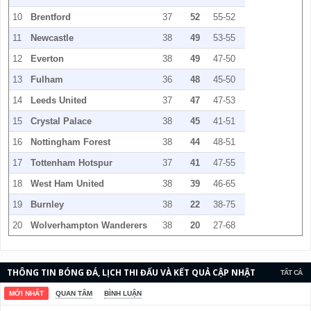
10
Brentford
37
52
55-52
11
Newcastle
38
49
53-55
12
Everton
38
49
47-50
13
Fulham
36
48
45-50
14
Leeds United
37
47
47-53
15
Crystal Palace
38
45
41-51
16
Nottingham Forest
38
44
48-51
17
Tottenham Hotspur
37
41
47-55
18
West Ham United
38
39
46-65
19
Burnley
38
22
38-75
20
Wolverhampton Wanderers
38
20
27-68
THÔNG TIN BÓNG ĐÁ, LỊCH THI ĐẤU VÀ KẾT QUẢ CẬP NHẬT
TẤT CẢ
LIÊN TỤC.
MỚI NHẤT
QUAN TÂM
BÌNH LUẬN