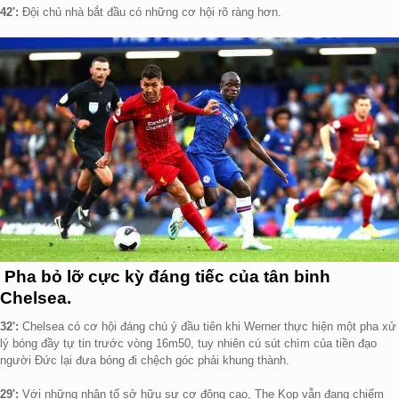
42':
Đội chủ nhà bắt đầu có những cơ hội rõ ràng hơn.
Pha bỏ lỡ cực kỳ đáng tiếc của tân binh
Chelsea.
32':
Chelsea có cơ hội đáng chú ý đầu tiên khi Werner thực hiện một pha xử
lý bóng đầy tự tin trước vòng 16m50, tuy nhiên cú sút chìm của tiền đạo
người Đức lại đưa bóng đi chệch góc phải khung thành.
29':
Với những nhân tố sở hữu sự cơ động cao, The Kop vẫn đang chiếm