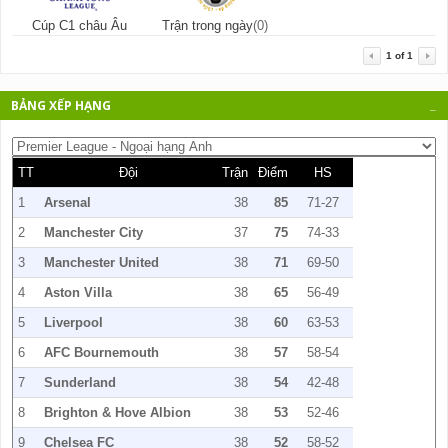
Cúp C1 châu Âu
Trận trong ngày
(0)
1
of
1
BẢNG XẾP HẠNG
_
TT
Đội
Trận
Điểm
HS
1
Arsenal
38
85
71-27
2
Manchester City
37
75
74-33
3
Manchester United
38
71
69-50
4
Aston Villa
38
65
56-49
5
Liverpool
38
60
63-53
6
AFC Bournemouth
38
57
58-54
7
Sunderland
38
54
42-48
8
Brighton & Hove Albion
38
53
52-46
9
Chelsea FC
38
52
58-52