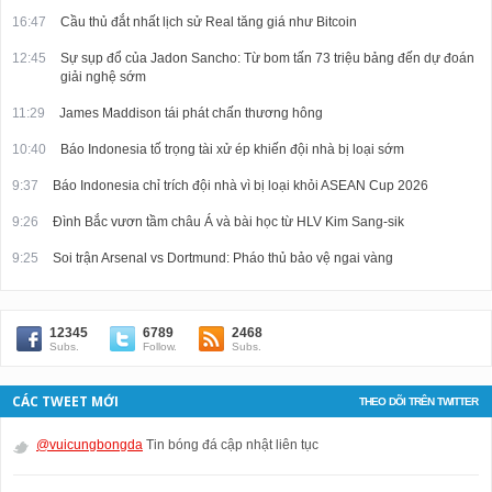
16:47
Cầu thủ đắt nhất lịch sử Real tăng giá như Bitcoin
12:45
Sự sụp đổ của Jadon Sancho: Từ bom tấn 73 triệu bảng đến dự đoán
giải nghệ sớm
11:29
James Maddison tái phát chấn thương hông
10:40
Báo Indonesia tố trọng tài xử ép khiến đội nhà bị loại sớm
9:37
Báo Indonesia chỉ trích đội nhà vì bị loại khỏi ASEAN Cup 2026
9:26
Đình Bắc vươn tầm châu Á và bài học từ HLV Kim Sang-sik
9:25
Soi trận Arsenal vs Dortmund: Pháo thủ bảo vệ ngai vàng
12345
6789
2468
Subs.
Follow.
Subs.
CÁC TWEET MỚI
THEO DÕI TRÊN TWITTER
@vuicungbongda
Tin bóng đá cập nhật liên tục