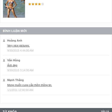
BÌNH LUẬN MỚI
Hoàng Anh
Very nice pictures.
9/30/2015 4:44:00 AM
Văn Hùng
Ảnh đẹp
9/30/2015 3:14:00 AM
Mạnh Thắng
Mong muốn cung cấp thêm thông tin.
1/1/2011 12:00:00 AM
TỪ KHÓA
TẤT CẢ