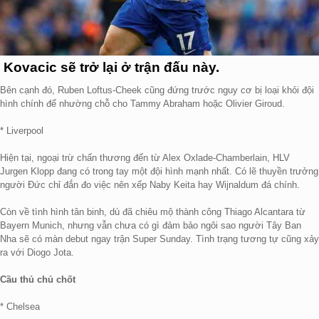
Kovacic sẽ trở lại ở trận đấu này.
Bên cạnh đó, Ruben Loftus-Cheek cũng đứng trước nguy cơ bị loại khỏi đội
hình chính để nhường chỗ cho Tammy Abraham hoặc Olivier Giroud.
* Liverpool
Hiện tại, ngoại trừ chấn thương đến từ Alex Oxlade-Chamberlain, HLV
Jurgen Klopp đang có trong tay một đội hình mạnh nhất. Có lẽ thuyền trưởng
người Đức chỉ đắn đo việc nên xếp Naby Keita hay Wijnaldum đá chính.
Còn về tình hình tân binh, dù đã chiêu mộ thành công Thiago Alcantara từ
Bayern Munich, nhưng vẫn chưa có gì đảm bảo ngôi sao người Tây Ban
Nha sẽ có màn debut ngay trận Super Sunday. Tình trạng tương tự cũng xảy
ra với Diogo Jota.
Cầu thủ chủ chốt
* Chelsea