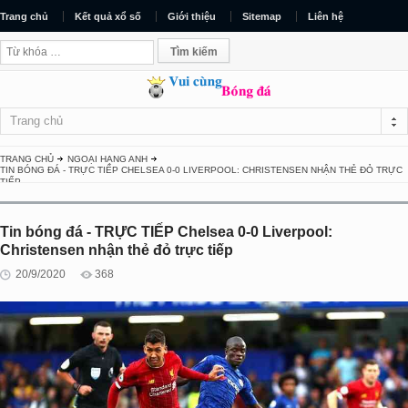
Trang chủ
Kết quả xổ số
Giới thiệu
Sitemap
Liên hệ
Trang chủ
TRANG CHỦ
NGOẠI HẠNG ANH
TIN BÓNG ĐÁ - TRỰC TIẾP CHELSEA 0-0 LIVERPOOL: CHRISTENSEN NHẬN THẺ ĐỎ TRỰC
TIẾP
Tin bóng đá - TRỰC TIẾP Chelsea 0-0 Liverpool:
Christensen nhận thẻ đỏ trực tiếp
20/9/2020
368