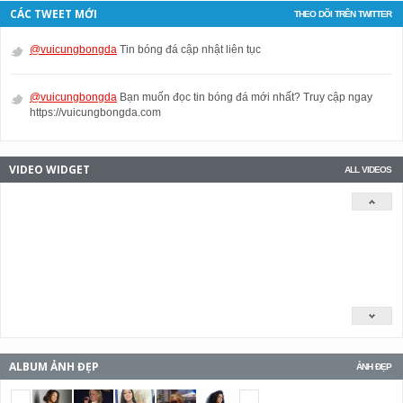
CÁC TWEET MỚI
THEO DÕI TRÊN TWITTER
@vuicungbongda
Tin bóng đá cập nhật liên tục
@vuicungbongda
Bạn muốn đọc tin bóng đá mới nhất? Truy cập ngay
https://vuicungbongda.com
VIDEO WIDGET
ALL VIDEOS
ALBUM ẢNH ĐẸP
ẢNH ĐẸP
<span></span>
<span></span>