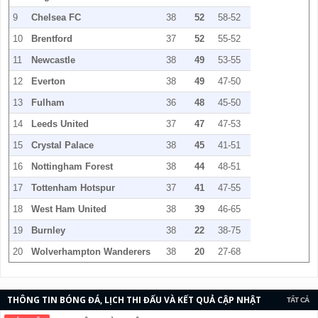
9
Chelsea FC
38
52
58-52
10
Brentford
37
52
55-52
11
Newcastle
38
49
53-55
12
Everton
38
49
47-50
13
Fulham
36
48
45-50
14
Leeds United
37
47
47-53
15
Crystal Palace
38
45
41-51
16
Nottingham Forest
38
44
48-51
17
Tottenham Hotspur
37
41
47-55
18
West Ham United
38
39
46-65
19
Burnley
38
22
38-75
20
Wolverhampton Wanderers
38
20
27-68
THÔNG TIN BÓNG ĐÁ, LỊCH THI ĐẤU VÀ KẾT QUẢ CẬP NHẬT
TẤT CẢ