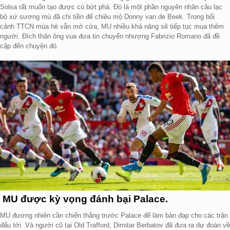
Solsa rất muốn tạo được cú bứt phá. Đó là một phần nguyên nhân câu lạc
bộ xứ sương mù đã chi tiền để chiêu mộ Donny van de Beek. Trong bối
cảnh TTCN mùa hè vẫn mở cửa, MU nhiều khả năng sẽ tiếp tục mua thêm
người. Đích thân ông vua đưa tin chuyển nhượng Fabrizio Romano đã đề
cập đến chuyện đó.
MU được kỳ vọng đánh bại Palace.
MU đương nhiên cần chiến thắng trước Palace để làm bàn đạp cho các trận
đấu tới. Và người cũ tại Old Trafford, Dimitar Berbatov đã đưa ra dự đoán về