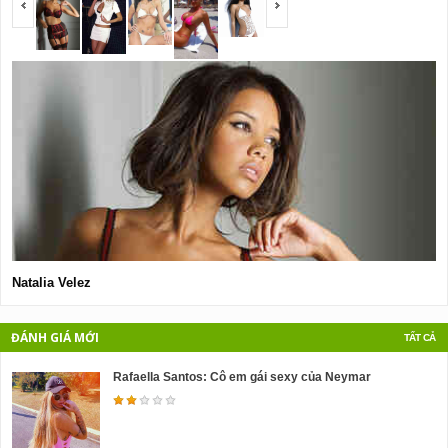
Natalia Velez
A
ĐÁNH GIÁ MỚI
TẤT CẢ
Rafaella Santos: Cô em gái sexy của Neymar