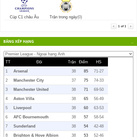
Cúp C1 châu Âu
Trận trong ngày
(0)
1
of
1
BẢNG XẾP HẠNG
_
TT
Đội
Trận
Điểm
HS
1
Arsenal
38
85
71-27
2
Manchester City
37
75
74-33
3
Manchester United
38
71
69-50
4
Aston Villa
38
65
56-49
5
Liverpool
38
60
63-53
6
AFC Bournemouth
38
57
58-54
7
Sunderland
38
54
42-48
8
Brighton & Hove Albion
38
53
52-46