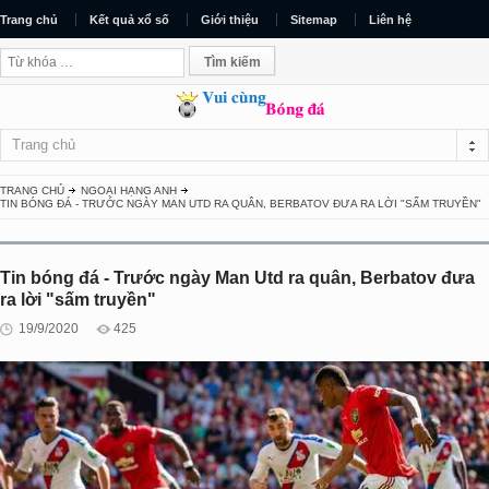
Trang chủ
Kết quả xổ số
Giới thiệu
Sitemap
Liên hệ
Trang chủ
TRANG CHỦ
NGOẠI HẠNG ANH
TIN BÓNG ĐÁ - TRƯỚC NGÀY MAN UTD RA QUÂN, BERBATOV ĐƯA RA LỜI "SẤM TRUYỀN"
Tin bóng đá - Trước ngày Man Utd ra quân, Berbatov đưa
ra lời "sấm truyền"
19/9/2020
425