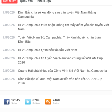
LIÊN TỤC.
MỚI NHẤT
QUAN TÂM
BÌNH LUẬN
7/8/2026
Đình Bắc chia sẻ xúc động sau trận tuyển Việt Nam thắng
Campuchia
7/8/2026
HLV Campuchia thừa nhận không tìm thấy điểm yếu của tuyển Việt
Nam
7/8/2026
Tuyển Việt Nam 3-1 Campuchia: Thầy Kim khuyên chân thành
Đình Bắc
7/8/2026
HLV Campuchia tự tin nếu tái đấu Việt Nam
7/8/2026
HLV Campuchia tin tuyển Việt Nam vào chung kết ASEAN Cup
2026
7/8/2026
Quang Hải phá kỷ lục của Công Vinh khi Việt Nam hạ Campuchia
7/8/2026
Đình Bắc lập cú đúp, Việt Nam đi tiếp vào bán kết ASEAN Cup
2026
12345
6789
2468
Subs.
Follow.
Subs.