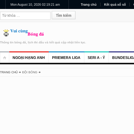
Mon August 10, 2026 02:19:22 am
Trang chủ
Kết quả xổ số
Thông tin bóng đá, lịch thi đấu và kết quả cập nhật liên tục.
NGOẠI HẠNG ANH
PRIEMERA LIGA
SERI A - Ý
BUNDESLIG
TRANG CHỦ
ĐỘI BÓNG