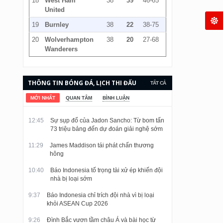
18
West Ham
38
39
46-65
United
19
Burnley
38
22
38-75
20
Wolverhampton
38
20
27-68
Wanderers
THÔNG TIN BÓNG ĐÁ, LỊCH THI ĐẤU
TẤT CẢ
VÀ KẾT QUẢ CẬP NHẬT LIÊN TỤC.
MỚI NHẤT
QUAN TÂM
BÌNH LUẬN
12:45
Sự sụp đổ của Jadon Sancho: Từ bom tấn
73 triệu bảng đến dự đoán giải nghệ sớm
11:29
James Maddison tái phát chấn thương
hông
10:40
Báo Indonesia tố trọng tài xử ép khiến đội
nhà bị loại sớm
9:37
Báo Indonesia chỉ trích đội nhà vì bị loại
khỏi ASEAN Cup 2026
9:26
Đình Bắc vươn tầm châu Á và bài học từ