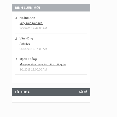
BÌNH LUẬN MỚI
Hoàng Anh
Very nice pictures.
9/30/2015 4:44:00 AM
Văn Hùng
Ảnh đẹp
9/30/2015 3:14:00 AM
Mạnh Thắng
Mong muốn cung cấp thêm thông tin.
1/1/2011 12:00:00 AM
TỪ KHÓA
TẤT CẢ