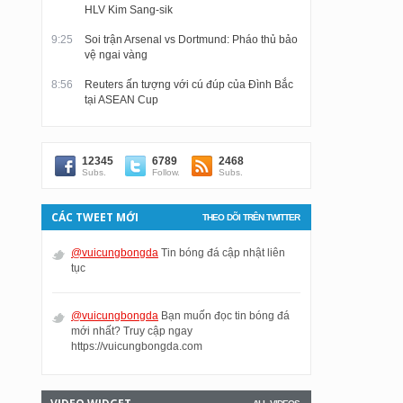
HLV Kim Sang-sik
9:25
Soi trận Arsenal vs Dortmund: Pháo thủ bảo
vệ ngai vàng
8:56
Reuters ấn tượng với cú đúp của Đình Bắc
tại ASEAN Cup
12345
6789
2468
Subs.
Follow.
Subs.
CÁC TWEET MỚI
THEO DÕI TRÊN TWITTER
@vuicungbongda
Tin bóng đá cập nhật liên
tục
@vuicungbongda
Bạn muốn đọc tin bóng đá
mới nhất? Truy cập ngay
https://vuicungbongda.com