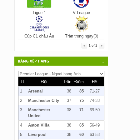
Ligue 1
V League
Cúp C1 châu Âu
Trận trong ngày
(0)
1
of
1
BẢNG XẾP HẠNG
_
TT
Đội
Trận
Điểm
HS
1
Arsenal
38
85
71-27
2
Manchester City
37
75
74-33
3
Manchester
38
71
69-50
United
4
Aston Villa
38
65
56-49
5
Liverpool
38
60
63-53