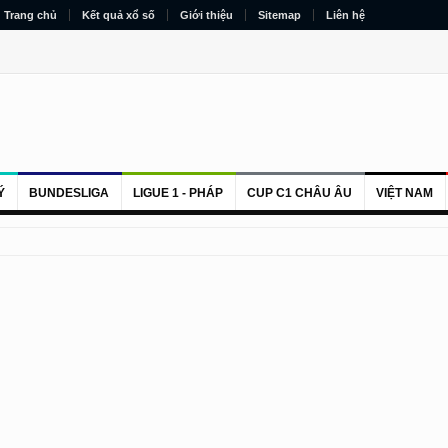
Trang chủ
Kết quả xổ số
Giới thiệu
Sitemap
Liên hệ
Ý
BUNDESLIGA
LIGUE 1 - PHÁP
CUP C1 CHÂU ÂU
VIỆT NAM