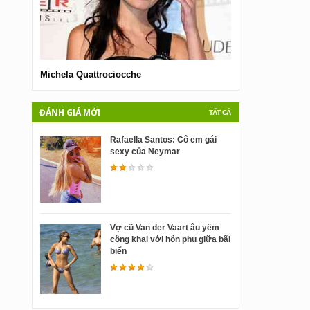
Michela Quattrociocche
Helen Swedin
ĐÁNH GIÁ MỚI
TẤT CẢ
Rafaella Santos: Cô em gái
sexy của Neymar
Vợ cũ Van der Vaart âu yếm
công khai với hôn phu giữa bãi
biển