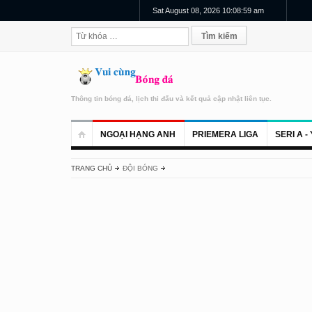
Sat August 08, 2026 10:08:59 am
Thông tin bóng đá, lịch thi đấu và kết quả cập nhật liên tục.
NGOẠI HẠNG ANH
PRIEMERA LIGA
SERI A - 
TRANG CHỦ
ĐỘI BÓNG