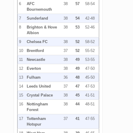
6
AFC
38
57
58-54
Bournemouth
7
Sunderland
38
54
42-48
8
Brighton & Hove
38
53
52-46
Albion
9
Chelsea FC
38
52
58-52
10
Brentford
37
52
55-52
11
Newcastle
38
49
53-55
12
Everton
38
49
47-50
13
Fulham
36
48
45-50
14
Leeds United
37
47
47-53
15
Crystal Palace
38
45
41-51
16
Nottingham
38
44
48-51
Forest
17
Tottenham
37
41
47-55
Hotspur