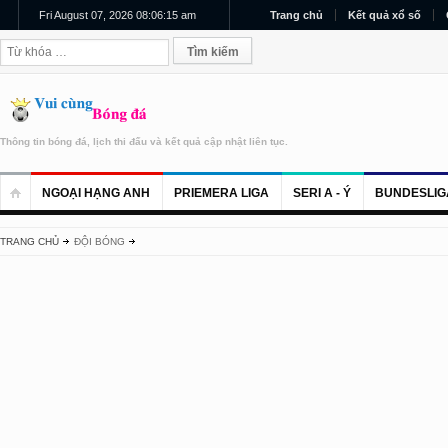
Fri August 07, 2026 08:06:15 am
Trang chủ
Kết quả xổ số
Thông tin bóng đá, lịch thi đấu và kết quả cập nhật liên tục.
NGOẠI HẠNG ANH
PRIEMERA LIGA
SERI A - Ý
BUNDESLIG
TRANG CHỦ
ĐỘI BÓNG