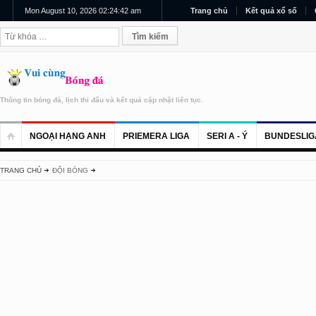
Mon August 10, 2026 02:24:42 am
Trang chủ
Kết quả xổ số
Thông tin bóng đá, lịch thi đấu và kết quả cập nhật liên tục.
NGOẠI HẠNG ANH
PRIEMERA LIGA
SERI A - Ý
BUNDESLIG
TRANG CHỦ
ĐỘI BÓNG