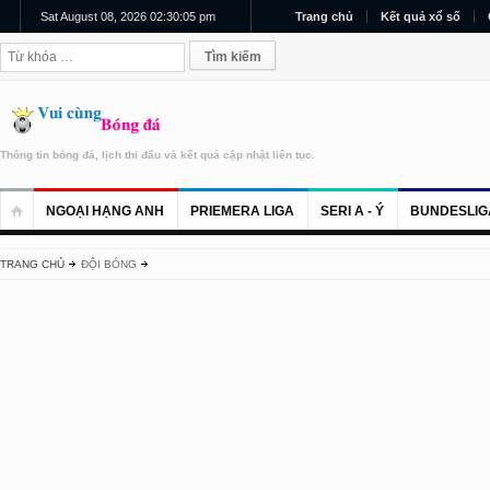
Sat August 08, 2026 02:30:05 pm
Trang chủ
Kết quả xổ số
Thông tin bóng đá, lịch thi đấu và kết quả cập nhật liên tục.
NGOẠI HẠNG ANH
PRIEMERA LIGA
SERI A - Ý
BUNDESLIG
TRANG CHỦ
ĐỘI BÓNG