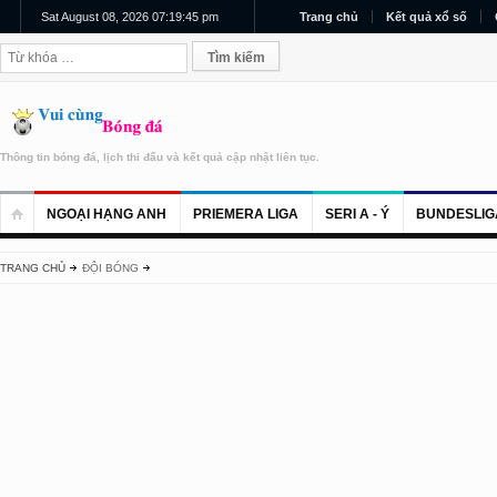
Sat August 08, 2026 07:19:45 pm
Trang chủ
Kết quả xổ số
Thông tin bóng đá, lịch thi đấu và kết quả cập nhật liên tục.
NGOẠI HẠNG ANH
PRIEMERA LIGA
SERI A - Ý
BUNDESLIG
TRANG CHỦ
ĐỘI BÓNG