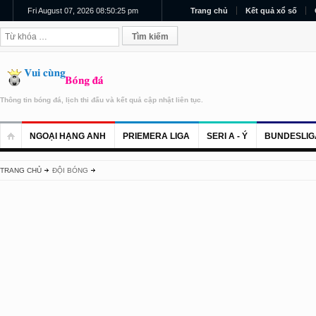
Fri August 07, 2026 08:50:26 pm
Trang chủ
Kết quả xổ số
Thông tin bóng đá, lịch thi đấu và kết quả cập nhật liên tục.
NGOẠI HẠNG ANH
PRIEMERA LIGA
SERI A - Ý
BUNDESLIG
TRANG CHỦ
ĐỘI BÓNG