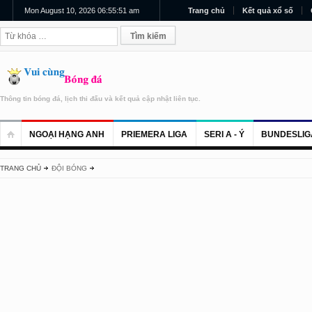
Mon August 10, 2026 06:55:51 am
Trang chủ
Kết quả xổ số
Thông tin bóng đá, lịch thi đấu và kết quả cập nhật liên tục.
NGOẠI HẠNG ANH
PRIEMERA LIGA
SERI A - Ý
BUNDESLIG
TRANG CHỦ
ĐỘI BÓNG