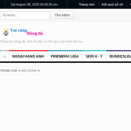
Sat August 08, 2026 06:58:00 pm
Trang chủ
Kết quả xổ số
Thông tin bóng đá, lịch thi đấu và kết quả cập nhật liên tục.
NGOẠI HẠNG ANH
PRIEMERA LIGA
SERI A - Ý
BUNDESLIG
TRANG CHỦ
ĐỘI BÓNG