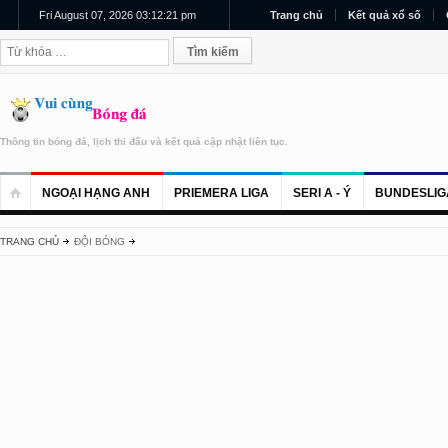
Fri August 07, 2026 03:12:22 pm
Trang chủ
Kết quả xổ số
Thông tin bóng đá, lịch thi đấu và kết quả cập nhật liên tục.
NGOẠI HẠNG ANH
PRIEMERA LIGA
SERI A - Ý
BUNDESLIG
TRANG CHỦ
ĐỘI BÓNG