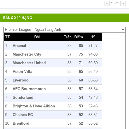
1
of
1
BẢNG XẾP HẠNG
_
TT
Đội
Trận
Điểm
HS
1
Arsenal
38
85
71-27
2
Manchester City
37
75
74-33
3
Manchester United
38
71
69-50
4
Aston Villa
38
65
56-49
5
Liverpool
38
60
63-53
6
AFC Bournemouth
38
57
58-54
7
Sunderland
38
54
42-48
8
Brighton & Hove Albion
38
53
52-46
9
Chelsea FC
38
52
58-52
10
Brentford
37
52
55-52