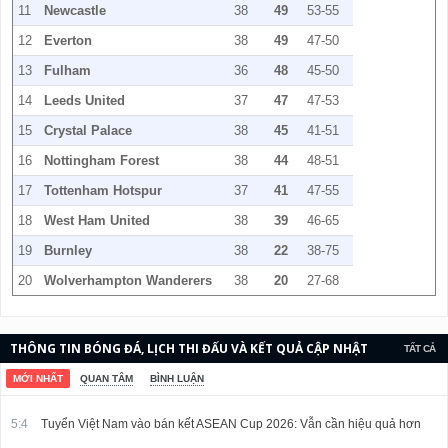
11
Newcastle
38
49
53-55
12
Everton
38
49
47-50
13
Fulham
36
48
45-50
14
Leeds United
37
47
47-53
15
Crystal Palace
38
45
41-51
16
Nottingham Forest
38
44
48-51
17
Tottenham Hotspur
37
41
47-55
18
West Ham United
38
39
46-65
19
Burnley
38
22
38-75
20
Wolverhampton Wanderers
38
20
27-68
THÔNG TIN BÓNG ĐÁ, LỊCH THI ĐẤU VÀ KẾT QUẢ CẬP NHẬT
TẤT CẢ
LIÊN TỤC.
MỚI NHẤT
QUAN TÂM
BÌNH LUẬN
5:4
Tuyển Việt Nam vào bán kết ASEAN Cup 2026: Vẫn cần hiệu quả hơn