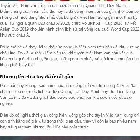
Tuyển Việt Nam vẫn rất cần các cựu binh như Quang Hải, Duy Mạnh...
Điểm chung của nhóm cầu thủ này là đã cùng nhau trải qua gần như toàn bộ
những cột mốc đáng nhớ nhất của bóng đá Việt Nam trong gần một thập kỷ
qua. Từ ngôi á quân U23 châu Á 2018, chức vô địch AFF Cup 2018, tứ kết
Asian Cup 2019 cho đến hành trình lịch sử tại vòng loại cuối World Cup 2022
khu vực châu Á.
Đó là thế hệ đã thay đổi vị thế của bóng đá Việt Nam trên bản đồ khu vực và
châu lục. Do đó, ở thời điểm hiện tại khi tuyển Việt Nam vẫn cần kết quả
bên cạnh quá trình chuyển giao, những cựu binh ấy vẫn là lựa chọn gần như
không thể thay thế.
Nhưng lời chia tay đã ở rất gần
Dù muốn hay không, sau gần chục năm cống hiến và đưa bóng đá Việt Nam
chạm nhiều cột mốc lịch sử, lứa Quang Hải, Duy Mạnh hay Bùi Tiến Dũng,
Văn Lâm… đã và đang bắt đầu bước vào phía bên kia sườn dốc của sự
nghiệp.
Điều đó có nghĩa thời gian cống hiến, đóng góp cho tuyển Việt Nam cũng chỉ
còn tính bằng số giải đấu trong thời gian gần, thay vì còn là bao nhiêu năm
hay trải qua thêm những đời HLV nào phía trước.