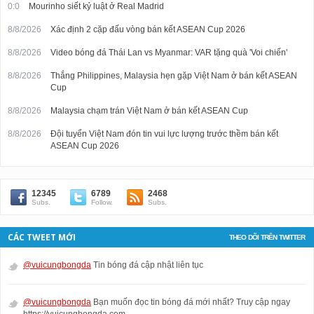
0:0
Mourinho siết kỷ luật ở Real Madrid
8/8/2026
Xác định 2 cặp đấu vòng bán kết ASEAN Cup 2026
8/8/2026
Video bóng đá Thái Lan vs Myanmar: VAR tặng quà 'Voi chiến'
8/8/2026
Thắng Philippines, Malaysia hẹn gặp Việt Nam ở bán kết ASEAN
Cup
8/8/2026
Malaysia chạm trán Việt Nam ở bán kết ASEAN Cup
8/8/2026
Đội tuyển Việt Nam đón tin vui lực lượng trước thềm bán kết
ASEAN Cup 2026
12345
6789
2468
Subs.
Follow.
Subs.
CÁC TWEET MỚI
THEO DÕI TRÊN TWITTER
@vuicungbongda
Tin bóng đá cập nhật liên tục
@vuicungbongda
Bạn muốn đọc tin bóng đá mới nhất? Truy cập ngay
https://vuicungbongda.com