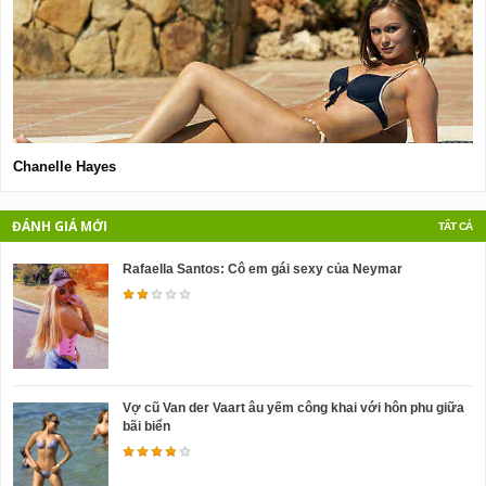
Chanelle Hayes
V
ĐÁNH GIÁ MỚI
TẤT CẢ
Rafaella Santos: Cô em gái sexy của Neymar
Vợ cũ Van der Vaart âu yếm công khai với hôn phu giữa
bãi biển