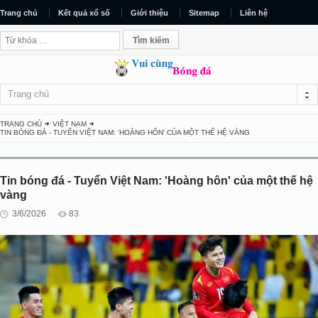
Trang chủ
Kết quả xổ số
Giới thiệu
Sitemap
Liên hệ
Trang chủ
TRANG CHỦ
VIỆT NAM
TIN BÓNG ĐÁ - TUYỂN VIỆT NAM: 'HOÀNG HÔN' CỦA MỘT THẾ HỆ VÀNG
Tin bóng đá - Tuyển Việt Nam: 'Hoàng hôn' của một thế hệ
vàng
3/6/2026
83