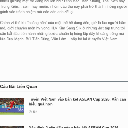
nhiều gương mặt trẻ đang nổi lên như Đình Bắc, Văn Khang, Thái Sơn hay
Trung Kiên… sớm hay muộn, nhóm cầu thủ này phải trở thành những người
gánh vác trách nhiệm mà các đàn anh để lại.
Chính vì thế khi “hoàng hôn” của một thế hệ đang đến, giờ là lúc người hâm
mộ, giới chuyên môn hy vọng HLV Kim Sang Sik ở những đợt tập trung tới
cần bắt đầu tiến hành những bước chuẩn bị hòng lấp đầy khoảng trống mà
lứa Duy Mạnh, Bùi Tiến Dũng, Văn Lâm... sắp bỏ lại ở tuyển Việt Nam.
Các Bài Liên Quan
Tuyển Việt Nam vào bán kết ASEAN Cup 2026: Vẫn cần
hiệu quả hơn
5:4
Xác định 2 cặp đấu vòng bán kết ASEAN Cup 2026