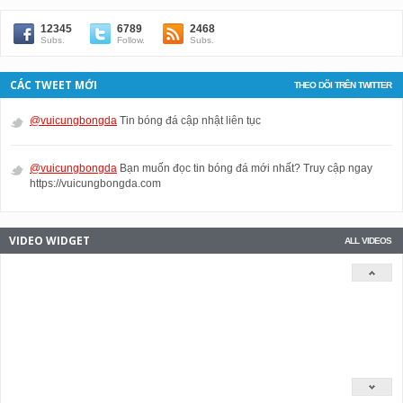
12345
6789
2468
Subs.
Follow.
Subs.
CÁC TWEET MỚI
THEO DÕI TRÊN TWITTER
@vuicungbongda
Tin bóng đá cập nhật liên tục
@vuicungbongda
Bạn muốn đọc tin bóng đá mới nhất? Truy cập ngay
https://vuicungbongda.com
VIDEO WIDGET
ALL VIDEOS