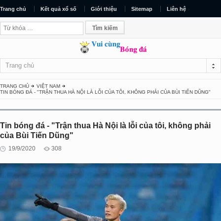
Trang chủ
Kết quả xổ số
Giới thiệu
Sitemap
Liên hệ
Trang chủ
TRANG CHỦ
VIỆT NAM
TIN BÓNG ĐÁ - "TRẬN THUA HÀ NỘI LÀ LỖI CỦA TÔI, KHÔNG PHẢI CỦA BÙI TIẾN DŨNG"
Tin bóng đá - "Trận thua Hà Nội là lỗi của tôi, không phải
của Bùi Tiến Dũng"
19/9/2020
308