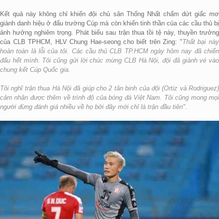
Kết quả này không chỉ khiến đội chủ sân Thống Nhất chấm dứt giấc mơ
giành danh hiệu ở đấu trường Cúp mà còn khiến tinh thần của các cầu thủ bị
ảnh hưởng nghiêm trọng. Phát biểu sau trận thua tồi tệ này, thuyền trưởng
của CLB TPHCM, HLV Chung Hae-seong cho biết trên Zing: "
Thất bại nà
hoàn toàn là lỗi của tôi. Các cầu thủ CLB TP.HCM ngày hôm nay đã chiến
đấu hết mình. Tôi cũng gửi lời chúc mừng CLB Hà Nội, đội đã giành vé vào
chung kết Cúp Quốc gia.
Tôi nghĩ trận thua Hà Nội đã giúp cho 2 tân binh của đội (Ortiz và Rodriguez)
cảm nhận được thêm về trình độ của bóng đá Việt Nam. Tôi cũng mong mọi
người đừng đánh giá nhiều về họ bởi đây mới chỉ là trận đầu tiên".