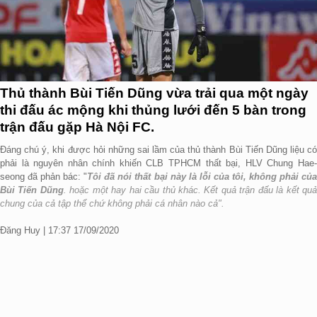
Thủ thành Bùi Tiến Dũng vừa trải qua một ngày
thi đấu ác mộng khi thủng lưới đến 5 bàn trong
trận đấu gặp Hà Nội FC.
Đáng chú ý, khi được hỏi những sai lầm của thủ thành Bùi Tiến Dũng liệu có
phải là nguyên nhân chính khiến CLB TPHCM thất bại, HLV Chung Hae-
seong đã phản bác: "
Tôi đã nói thất bại này là lỗi của tôi, không phải của
Bùi Tiến Dũng
. hoặc một hay hai cầu thủ khác. Kết quả trận đấu là kết quả
chung của cả tập thể chứ không phải cá nhân nào cả".
Đăng Huy | 17:37 17/09/2020