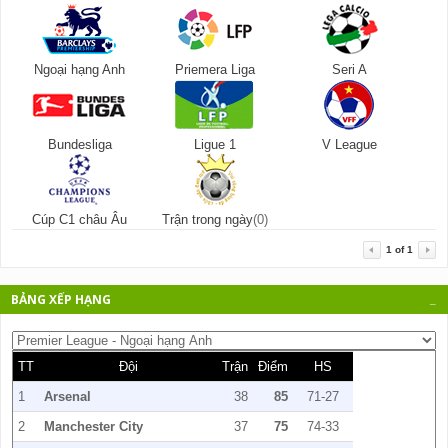
Ngoại hạng Anh
Priemera Liga
Seri A
Bundesliga
Ligue 1
V League
Cúp C1 châu Âu
Trận trong ngày
(0)
1
of
1
BẢNG XẾP HẠNG
_
TT
Đội
Trận
Điểm
HS
1
Arsenal
38
85
71-27
2
Manchester City
37
75
74-33