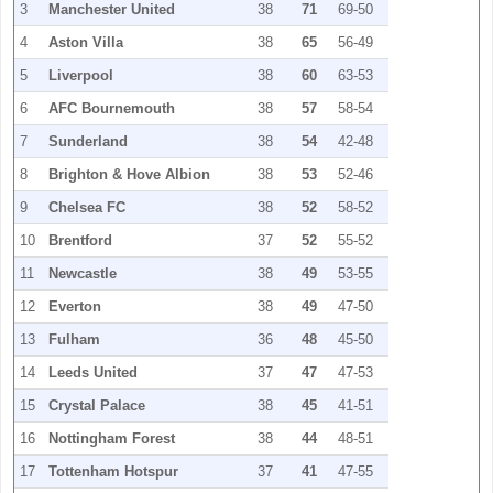
3
Manchester United
38
71
69-50
4
Aston Villa
38
65
56-49
5
Liverpool
38
60
63-53
6
AFC Bournemouth
38
57
58-54
7
Sunderland
38
54
42-48
8
Brighton & Hove Albion
38
53
52-46
9
Chelsea FC
38
52
58-52
10
Brentford
37
52
55-52
11
Newcastle
38
49
53-55
12
Everton
38
49
47-50
13
Fulham
36
48
45-50
14
Leeds United
37
47
47-53
15
Crystal Palace
38
45
41-51
16
Nottingham Forest
38
44
48-51
17
Tottenham Hotspur
37
41
47-55