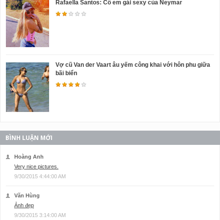
Rafaella Santos: Cô em gái sexy của Neymar
Vợ cũ Van der Vaart âu yếm công khai với hôn phu giữa
bãi biển
BÌNH LUẬN MỚI
Hoàng Anh
Very nice pictures.
9/30/2015 4:44:00 AM
Văn Hùng
Ảnh đẹp
9/30/2015 3:14:00 AM