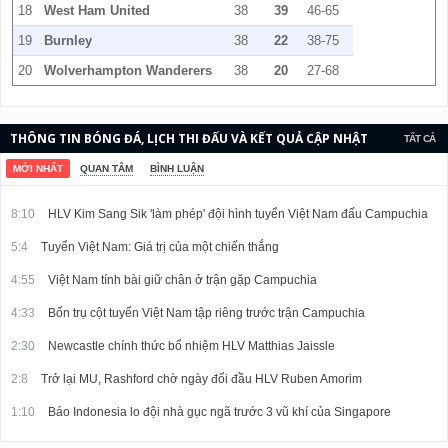
18
West Ham United
38
39
46-65
19
Burnley
38
22
38-75
20
Wolverhampton Wanderers
38
20
27-68
THÔNG TIN BÓNG ĐÁ, LỊCH THI ĐẤU VÀ KẾT QUẢ CẬP NHẬT
TẤT CẢ
LIÊN TỤC.
MỚI NHẤT
QUAN TÂM
BÌNH LUẬN
8:10
HLV Kim Sang Sik 'làm phép' đội hình tuyển Việt Nam đấu Campuchia
5:4
Tuyển Việt Nam: Giá trị của một chiến thắng
4:55
Việt Nam tính bài giữ chân ở trận gặp Campuchia
4:33
Bốn trụ cột tuyển Việt Nam tập riêng trước trận Campuchia
2:30
Newcastle chính thức bổ nhiệm HLV Matthias Jaissle
2:8
Trở lại MU, Rashford chờ ngày đối đầu HLV Ruben Amorim
1:10
Báo Indonesia lo đội nhà gục ngã trước 3 vũ khí của Singapore