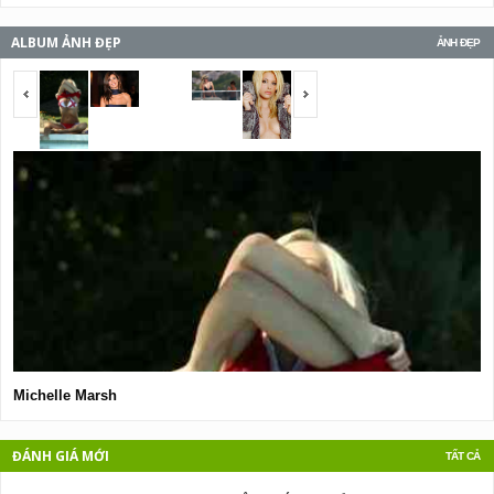
ALBUM ẢNH ĐẸP
ẢNH ĐẸP
<span></span>
<span></span>
Michelle Marsh
E
ĐÁNH GIÁ MỚI
TẤT CẢ